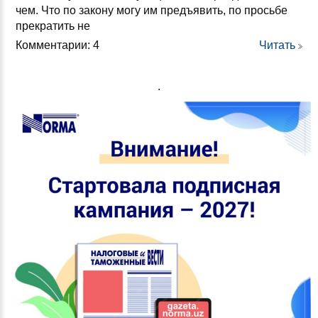
чем. Что по за­ко­ну мо­гу им предъ­явить, по прось­бе
прек­ра­тить не
Комментарии: 4
Читать
.