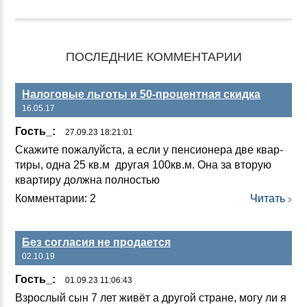
ПОСЛЕДНИЕ КОММЕНТАРИИ
Налоговые льготы и 50-процентная скидка
16.05.17
Гость_:
27.09.23 18:21:01
Ска­жи­те по­жа­луй­ста, а ес­ли у пен­си­оне­ра две квар­
ти­ры, од­на 25 кв.м дру­гая 100кв.м. Она за вто­рую
квар­ти­ру дол­жна пол­ностью
Комментарии: 2
Читать
Без согласия не продается
02.10.19
Гость_:
01.09.23 11:06:43
Взрос­лый сын 7 лет жи­вёт а дру­гой стра­не, мо­гу ли я