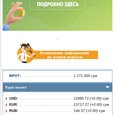
.
МРОТ
:
1 271 000 сум
Курс валют
USD:
11886.72
(+0.00)
сум
EUR:
13717.27
(+0.00)
сум
RUB:
146.37
(+0.00)
сум