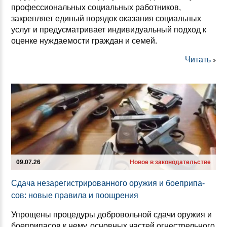
профессиональных социальных работников,
закрепляет единый порядок оказания социальных
услуг и предусматривает индивидуальный подход к
оценке нуждаемости граждан и семей.
Читать
09.07.26
Новое в законодательстве
Сда­ча не­за­ре­гис­три­ро­ван­но­го ору­жия и бо­еп­ри­па­
сов: но­вые пра­ви­ла и по­ощ­ре­ния
Упрощены процедуры добровольной сдачи оружия и
боеприпасов к нему, основных частей огнестрельного