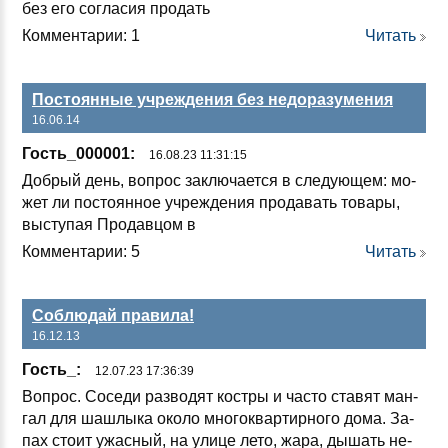
без его сог­ла­сия про­дать
Комментарии: 1
Читать
Постоянные учреждения без недоразумения
16.06.14
Гость_000001:
16.08.23 11:31:15
Доб­рый день, воп­рос зак­лю­ча­ет­ся в сле­ду­ющем: мо­
жет ли пос­то­ян­ное уч­реж­де­ния про­да­вать то­ва­ры,
выс­ту­пая Про­дав­цом в
Комментарии: 5
Читать
Соблюдай правила!
16.12.13
Гость_:
12.07.23 17:36:39
Воп­рос. Со­се­ди раз­во­дят кос­тры и час­то ста­вят ман­
гал для шаш­лы­ка око­ло мно­гок­вар­тир­но­го до­ма. За­
пах сто­ит ужас­ный, на ули­це ле­то, жа­ра, ды­шать не­