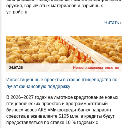
оружия, взрывчатых материалов и взрывных
устройств.
Читать
24.07.26
Новое в законодательстве
Ин­вес­ти­ци­он­ные про­ек­ты в сфе­ре пти­це­водс­тва по­
лу­чат фи­нан­со­вую под­дер­жку
В 2026–2027 годах на льготное кредитование новых
птицеводческих проектов и программ «готовый
бизнес» через АКБ «Микрокредитбанк» направят
средства в эквиваленте $105 млн, а кредиты будут
предоставляться по ставке 10 % годовых с