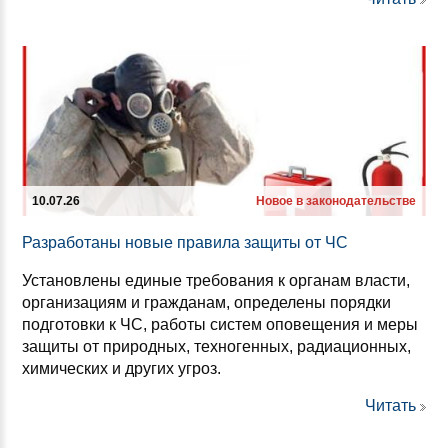
10.07.26
Новое в законодательстве
Раз­ра­бо­та­ны но­вые пра­ви­ла за­щи­ты от ЧС
Установлены единые требования к органам власти,
организациям и гражданам, определены порядки
подготовки к ЧС, работы систем оповещения и меры
защиты от природных, техногенных, радиационных,
химических и других угроз.
Читать