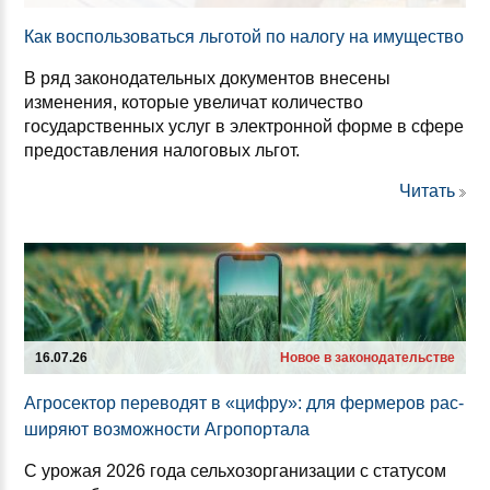
Как вос­поль­зо­ваться ль­го­той по на­ло­гу на иму­щес­тво
В ряд законодательных документов внесены
изменения, которые увеличат количество
государственных услуг в электронной форме в сфере
предоставления налоговых льгот.
Читать
16.07.26
Новое в законодательстве
Аг­ро­сек­тор пе­ре­во­дят в «циф­ру»: для фер­ме­ров рас­
ши­ря­ют воз­мож­нос­ти Аг­ро­пор­та­ла
С урожая 2026 года сельхозорганизации с статусом