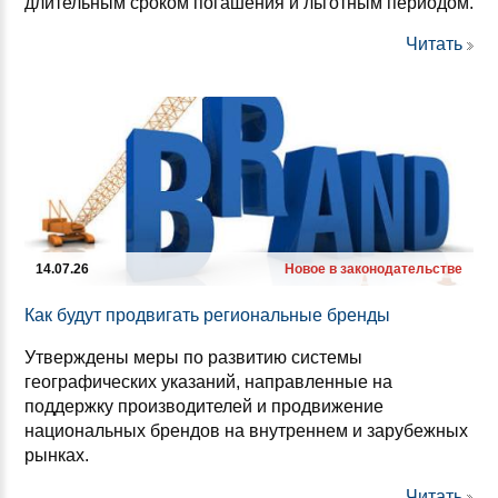
длительным сроком погашения и льготным периодом.
Читать
14.07.26
Новое в законодательстве
Как бу­дут прод­ви­гать ре­ги­ональ­ные брен­ды
Утверждены меры по развитию системы
географических указаний, направленные на
поддержку производителей и продвижение
национальных брендов на внутреннем и зарубежных
рынках.
Читать