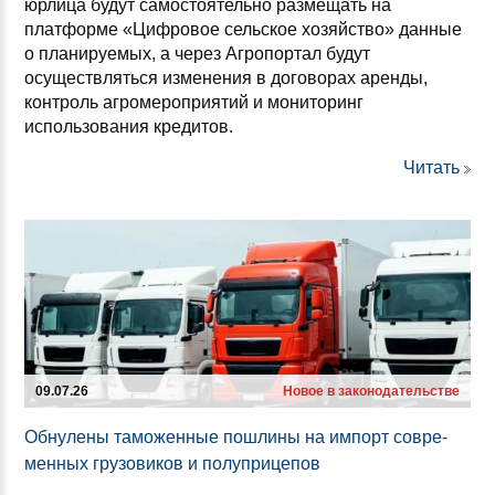
юрлица будут самостоятельно размещать на
платформе «Цифровое сельское хозяйство» данные
о планируемых, а через Агропортал будут
осуществляться изменения в договорах аренды,
контроль агромероприятий и мониторинг
использования кредитов.
Читать
09.07.26
Новое в законодательстве
Об­ну­ле­ны та­мо­жен­ные пош­ли­ны на им­порт сов­ре­
мен­ных гру­зо­ви­ков и по­луп­ри­це­пов