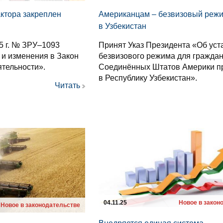
актора закреплен
Американцам – безвизовый режи
в Узбекистан
5 г. № ЗРУ–1093
Принят Указ Президента «Об ус
и изменения в Закон
безвизового режима для гражда
ятельности».
Соединённых Штатов Америки п
в Республику Узбекистан».
Читать
04.11.25
Новое в закон
Новое в законодательстве