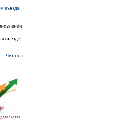
м въезда
тановлении
н
ри въезде
Читать
одательстве