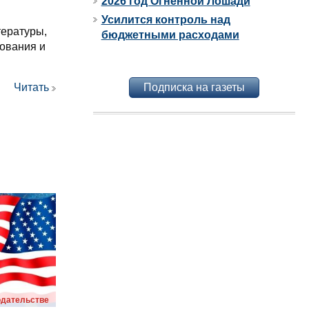
2026 год Огненной Лошади
Усилится контроль над
тературы,
бюджетными расходами
зования и
Подписка на газеты
Читать
одательстве