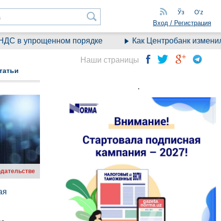
Ўз
Oʻz
Вход / Регистрация
 упрощенном порядке
Как Центробанк изменил прав
Наши страницы
татьи
.
одательстве
ая