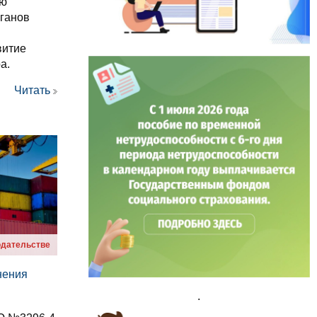
ую
ганов
витие
а.
Читать
одательстве
нения
.