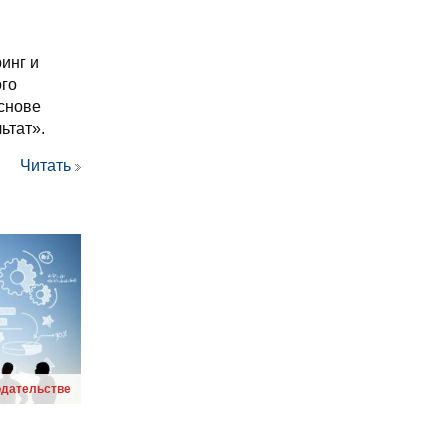
инг и
ого
основе
ьтат».
Читать
одательстве