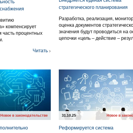
Внедряется единая система
льность
стратегического планирования
 снабжения
Разработка, реализация, монитор
звитию
оценка документов стратегическ
а» компенсирует
значения будут проводиться на 
 часть процентных
цепочки «цель – действие – резул
м.
Читать
Новое в законодательстве
31.10.25
Новое в закон
ополнительно
Реформируется система