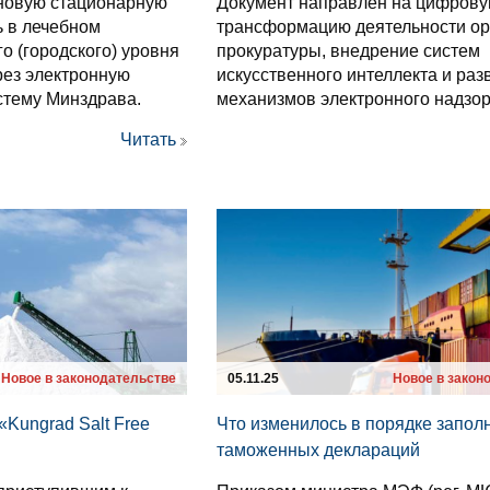
новую стационарную
Документ направлен на цифров
 в лечебном
трансформацию деятельности ор
о (городского) уровня
прокуратуры, внедрение систем
рез электронную
искусственного интеллекта и раз
тему Минздрава.
механизмов электронного надзор
Читать
Новое в законодательстве
05.11.25
Новое в закон
«Kungrad Salt Free
Что изменилось в порядке запол
таможенных деклараций