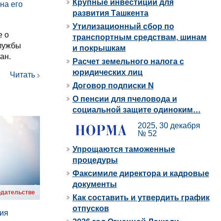
Крупные инвестиции для
на его
развития Ташкента
Утилизационный сбор по
е о
транспортным средствам, шинам
службы
и покрышкам
ан.
Расчет земельного налога с
юридических лиц
Читать
Договор подписки N
О пенсии для пчеловода и
социальной защите одиноким…
2025, 30 декабря
№ 52
Упрощаются таможенные
процедуры
Факсимиле директора и кадровые
документы
одательстве
Как составить и утвердить график
отпусков
ия