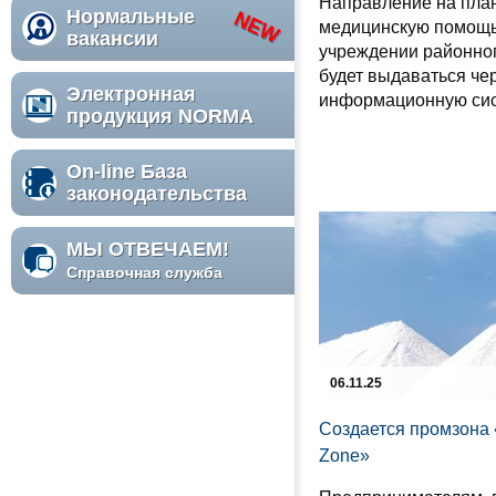
Направление на пла
Нормальные
медицинскую помощь
вакансии
учреждении районног
будет выдаваться че
Электронная
информационную сис
продукция NORMA
On-line База
законодательства
МЫ ОТВЕЧАЕМ!
Справочная служба
06.11.25
Создается промзона 
Zone»