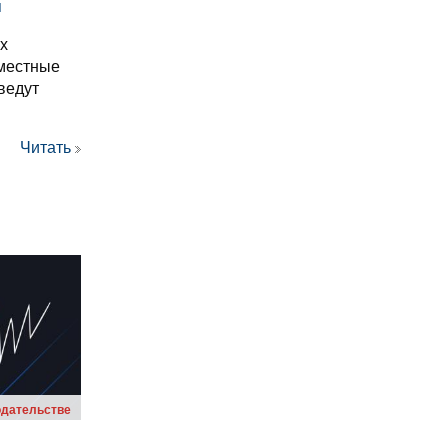
я
ых
местные
ведут
Читать
одательстве