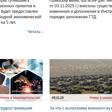
приступившим к
Приказом министра МЭФ (рег. 
ионных проектов в
от 03.11.2025 г.) внесены сущес
 будет предоставлен
изменения и дополнения в Инст
ободной экономической
порядке заполнения ГТД.
на 5 лет.
Читать
Новое в законодательстве
05.11.25
Новое в закон
трудоустроившим
За что с выпускника военного ву