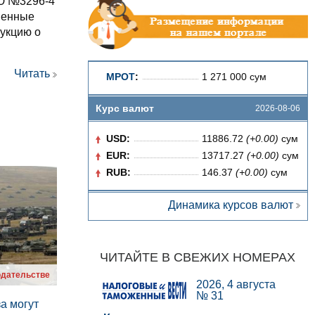
МЮ №3296-4
твенные
рукцию о
Читать
МРОТ
:
1 271 000 сум
Курс валют
2026-08-06
USD:
11886.72
(+0.00)
сум
EUR:
13717.27
(+0.00)
сум
RUB:
146.37
(+0.00)
сум
Динамика курсов валют
ЧИТАЙТЕ В СВЕЖИХ НОМЕРАХ
одательстве
2026, 4 августа
№ 31
за могут