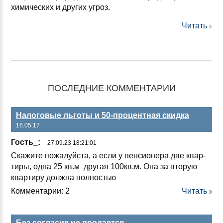
химических и других угроз.
Читать
ПОСЛЕДНИЕ КОММЕНТАРИИ
Налоговые льготы и 50-процентная скидка
16.05.17
Гость_:
27.09.23 18:21:01
Ска­жи­те по­жа­луй­ста, а ес­ли у пен­си­оне­ра две квар­
ти­ры, од­на 25 кв.м дру­гая 100кв.м. Она за вто­рую
квар­ти­ру дол­жна пол­ностью
Комментарии: 2
Читать
Без согласия не продается