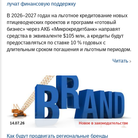
лу­чат фи­нан­со­вую под­дер­жку
В 2026–2027 годах на льготное кредитование новых
птицеводческих проектов и программ «готовый
бизнес» через АКБ «Микрокредитбанк» направят
средства в эквиваленте $105 млн, а кредиты будут
предоставляться по ставке 10 % годовых с
длительным сроком погашения и льготным периодом.
Читать
14.07.26
Новое в законодательстве
Как бу­дут прод­ви­гать ре­ги­ональ­ные брен­ды