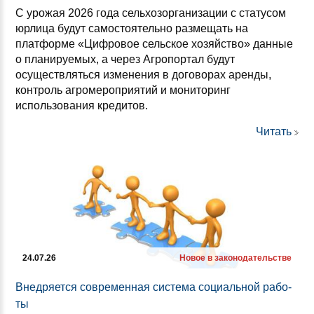
С урожая 2026 года сельхозорганизации с статусом
юрлица будут самостоятельно размещать на
платформе «Цифровое сельское хозяйство» данные
о планируемых, а через Агропортал будут
осуществляться изменения в договорах аренды,
контроль агромероприятий и мониторинг
использования кредитов.
Читать
24.07.26
Новое в законодательстве
Внед­ря­ет­ся сов­ре­мен­ная сис­те­ма со­ци­аль­ной ра­бо­
ты