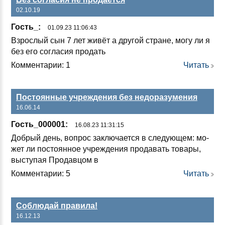
02.10.19
Гость_:
01.09.23 11:06:43
Взрос­лый сын 7 лет жи­вёт а дру­гой стра­не, мо­гу ли я
без его сог­ла­сия про­дать
Комментарии: 1
Читать
Постоянные учреждения без недоразумения
16.06.14
Гость_000001:
16.08.23 11:31:15
Доб­рый день, воп­рос зак­лю­ча­ет­ся в сле­ду­ющем: мо­
жет ли пос­то­ян­ное уч­реж­де­ния про­да­вать то­ва­ры,
выс­ту­пая Про­дав­цом в
Комментарии: 5
Читать
Соблюдай правила!
16.12.13