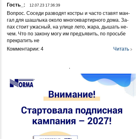
Гость_:
12.07.23 17:36:39
Воп­рос. Со­се­ди раз­во­дят кос­тры и час­то ста­вят ман­
гал для шаш­лы­ка око­ло мно­гок­вар­тир­но­го до­ма. За­
пах сто­ит ужас­ный, на ули­це ле­то, жа­ра, ды­шать не­
чем. Что по за­ко­ну мо­гу им предъ­явить, по прось­бе
прек­ра­тить не
Комментарии: 4
Читать
.