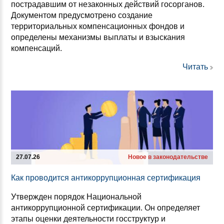
пострадавшим от незаконных действий госорганов.
Документом предусмотрено создание
территориальных компенсационных фондов и
определены механизмы выплаты и взыскания
компенсаций.
Читать
27.07.26
Новое в законодательстве
Как про­во­дит­ся ан­ти­кор­руп­ци­он­ная сер­ти­фи­ка­ция
Утвержден порядок Национальной
антикоррупционной сертификации. Он определяет
этапы оценки деятельности госструктур и