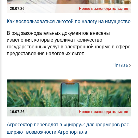
20.07.26
Новое в законодательстве
Как вос­поль­зо­ваться ль­го­той по на­ло­гу на иму­щес­тво
В ряд законодательных документов внесены
изменения, которые увеличат количество
государственных услуг в электронной форме в сфере
предоставления налоговых льгот.
Читать
16.07.26
Новое в законодательстве
Аг­ро­сек­тор пе­ре­во­дят в «циф­ру»: для фер­ме­ров рас­
ши­ря­ют воз­мож­нос­ти Аг­ро­пор­та­ла