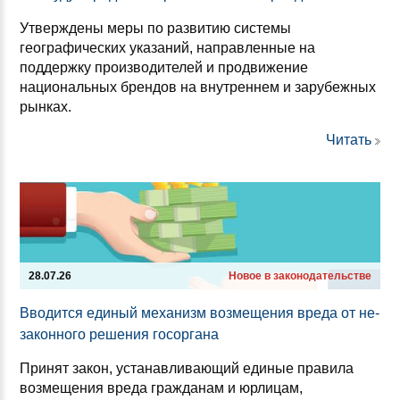
Утверждены меры по развитию системы
географических указаний, направленные на
поддержку производителей и продвижение
национальных брендов на внутреннем и зарубежных
рынках.
Читать
28.07.26
Новое в законодательстве
Вво­дит­ся еди­ный ме­ха­низм воз­ме­ще­ния вре­да от не­
за­кон­но­го ре­ше­ния го­сор­га­на
Принят закон, устанавливающий единые правила
возмещения вреда гражданам и юрлицам,