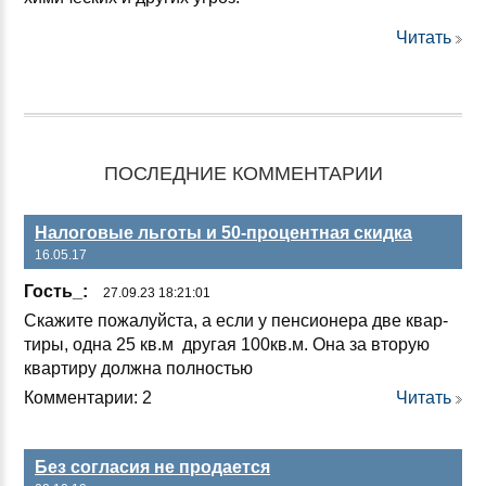
Читать
ПОСЛЕДНИЕ КОММЕНТАРИИ
Налоговые льготы и 50-процентная скидка
16.05.17
Гость_:
27.09.23 18:21:01
Ска­жи­те по­жа­луй­ста, а ес­ли у пен­си­оне­ра две квар­
ти­ры, од­на 25 кв.м дру­гая 100кв.м. Она за вто­рую
квар­ти­ру дол­жна пол­ностью
Комментарии: 2
Читать
Без согласия не продается