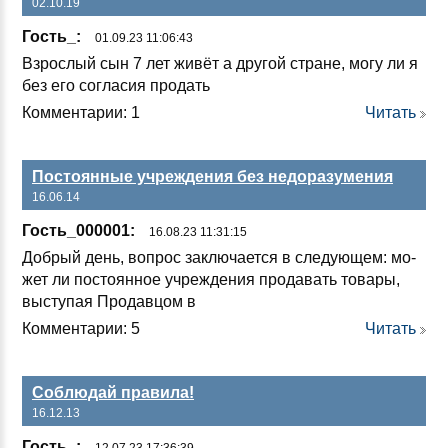
02.10.19
Гость_:
01.09.23 11:06:43
Взрос­лый сын 7 лет жи­вёт а дру­гой стра­не, мо­гу ли я
без его сог­ла­сия про­дать
Комментарии: 1
Читать
Постоянные учреждения без недоразумения
16.06.14
Гость_000001:
16.08.23 11:31:15
Доб­рый день, воп­рос зак­лю­ча­ет­ся в сле­ду­ющем: мо­
жет ли пос­то­ян­ное уч­реж­де­ния про­да­вать то­ва­ры,
выс­ту­пая Про­дав­цом в
Комментарии: 5
Читать
Соблюдай правила!
16.12.13
Гость_: