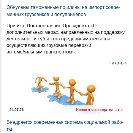
Об­ну­ле­ны та­мо­жен­ные пош­ли­ны на им­порт сов­ре­
мен­ных гру­зо­ви­ков и по­луп­ри­це­пов
Принято Постановление Президента «О
дополнительных мерах, направленных на поддержку
деятельности субъектов предпринимательства,
осуществляющих грузовые перевозки
автомобильным транспортом».
Читать
24.07.26
Новое в законодательстве
Внед­ря­ет­ся сов­ре­мен­ная сис­те­ма со­ци­аль­ной ра­бо­
ты