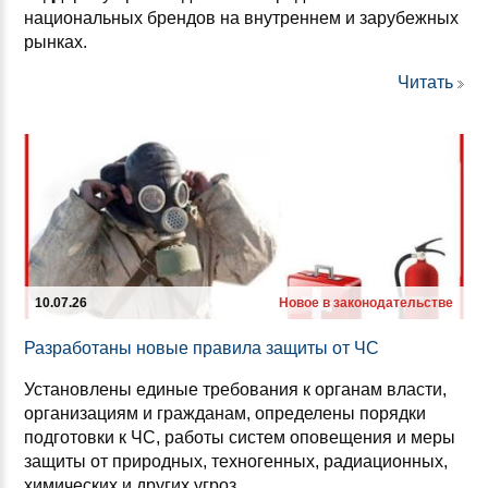
национальных брендов на внутреннем и зарубежных
рынках.
Читать
10.07.26
Новое в законодательстве
Раз­ра­бо­та­ны но­вые пра­ви­ла за­щи­ты от ЧС
Установлены единые требования к органам власти,
организациям и гражданам, определены порядки
подготовки к ЧС, работы систем оповещения и меры
защиты от природных, техногенных, радиационных,
химических и других угроз.