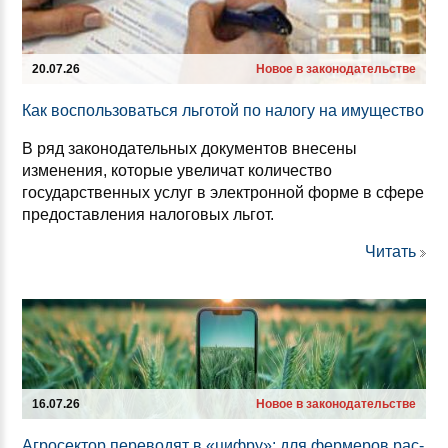
20.07.26
Новое в законодательстве
Как вос­поль­зо­ваться ль­го­той по на­ло­гу на иму­щес­тво
В ряд законодательных документов внесены
изменения, которые увеличат количество
государственных услуг в электронной форме в сфере
предоставления налоговых льгот.
Читать
16.07.26
Новое в законодательстве
Аг­ро­сек­тор пе­ре­во­дят в «циф­ру»: для фер­ме­ров рас­