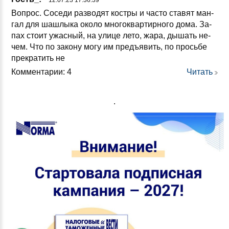
12.07.23 17:36:39
Воп­рос. Со­се­ди раз­во­дят кос­тры и час­то ста­вят ман­
гал для шаш­лы­ка око­ло мно­гок­вар­тир­но­го до­ма. За­
пах сто­ит ужас­ный, на ули­це ле­то, жа­ра, ды­шать не­
чем. Что по за­ко­ну мо­гу им предъ­явить, по прось­бе
прек­ра­тить не
Комментарии: 4
Читать
.