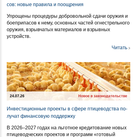
сов: но­вые пра­ви­ла и по­ощ­ре­ния
Упрощены процедуры добровольной сдачи оружия и
боеприпасов к нему, основных частей огнестрельного
оружия, взрывчатых материалов и взрывных
устройств.
Читать
24.07.26
Новое в законодательстве
Ин­вес­ти­ци­он­ные про­ек­ты в сфе­ре пти­це­водс­тва по­
лу­чат фи­нан­со­вую под­дер­жку
В 2026–2027 годах на льготное кредитование новых
птицеводческих проектов и программ «готовый