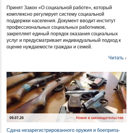
Принят Закон «О социальной работе», который
комплексно регулирует систему социальной
поддержки населения. Документ вводит институт
профессиональных социальных работников,
закрепляет единый порядок оказания социальных
услуг и предусматривает индивидуальный подход к
оценке нуждаемости граждан и семей.
Читать
09.07.26
Новое в законодательстве
Сда­ча не­за­ре­гис­три­ро­ван­но­го ору­жия и бо­еп­ри­па­