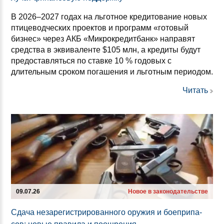
В 2026–2027 годах на льготное кредитование новых
птицеводческих проектов и программ «готовый
бизнес» через АКБ «Микрокредитбанк» направят
средства в эквиваленте $105 млн, а кредиты будут
предоставляться по ставке 10 % годовых с
длительным сроком погашения и льготным периодом.
Читать
09.07.26
Новое в законодательстве
Сда­ча не­за­ре­гис­три­ро­ван­но­го ору­жия и бо­еп­ри­па­