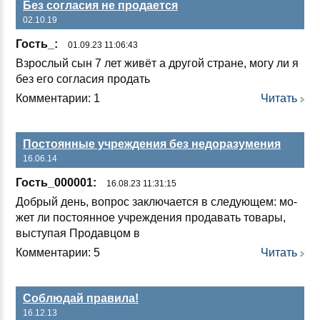
Без согласия не продается
02.10.19
Гость_:
01.09.23 11:06:43
Взрос­лый сын 7 лет жи­вёт а дру­гой стра­не, мо­гу ли я
без его сог­ла­сия про­дать
Комментарии: 1
Читать
Постоянные учреждения без недоразумения
16.06.14
Гость_000001:
16.08.23 11:31:15
Доб­рый день, воп­рос зак­лю­ча­ет­ся в сле­ду­ющем: мо­
жет ли пос­то­ян­ное уч­реж­де­ния про­да­вать то­ва­ры,
выс­ту­пая Про­дав­цом в
Комментарии: 5
Читать
Соблюдай правила!
16.12.13