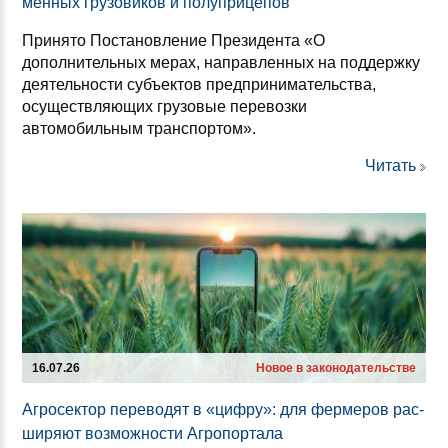
мен­ных гру­зо­ви­ков и по­луп­ри­це­пов
Принято Постановление Президента «О
дополнительных мерах, направленных на поддержку
деятельности субъектов предпринимательства,
осуществляющих грузовые перевозки
автомобильным транспортом».
Читать
16.07.26
Новое в законодательстве
Аг­ро­сек­тор пе­ре­во­дят в «циф­ру»: для фер­ме­ров рас­
ши­ря­ют воз­мож­нос­ти Аг­ро­пор­та­ла