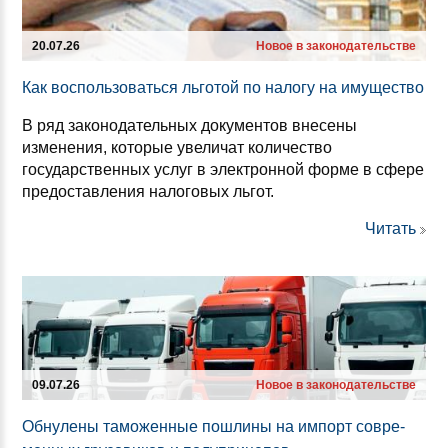
20.07.26
Новое в законодательстве
Как вос­поль­зо­ваться ль­го­той по на­ло­гу на иму­щес­тво
В ряд законодательных документов внесены
изменения, которые увеличат количество
государственных услуг в электронной форме в сфере
предоставления налоговых льгот.
Читать
09.07.26
Новое в законодательстве
Об­ну­ле­ны та­мо­жен­ные пош­ли­ны на им­порт сов­ре­