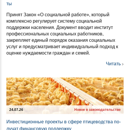
ты
Принят Закон «О социальной работе», который
комплексно регулирует систему социальной
поддержки населения. Документ вводит институт
профессиональных социальных работников,
закрепляет единый порядок оказания социальных
услуг и предусматривает индивидуальный подход к
оценке нуждаемости граждан и семей.
Читать
24.07.26
Новое в законодательстве
Ин­вес­ти­ци­он­ные про­ек­ты в сфе­ре пти­це­водс­тва по­
лу­чат фи­нан­со­вую под­дер­жку