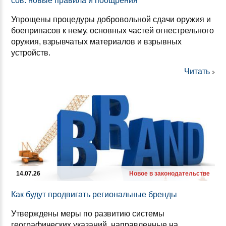
сов: но­вые пра­ви­ла и по­ощ­ре­ния
Упрощены процедуры добровольной сдачи оружия и
боеприпасов к нему, основных частей огнестрельного
оружия, взрывчатых материалов и взрывных
устройств.
Читать
14.07.26
Новое в законодательстве
Как бу­дут прод­ви­гать ре­ги­ональ­ные брен­ды
Утверждены меры по развитию системы
географических указаний, направленные на