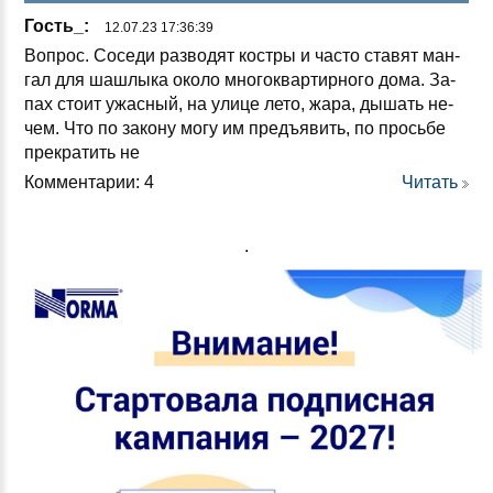
Гость_:
12.07.23 17:36:39
Воп­рос. Со­се­ди раз­во­дят кос­тры и час­то ста­вят ман­
гал для шаш­лы­ка око­ло мно­гок­вар­тир­но­го до­ма. За­
пах сто­ит ужас­ный, на ули­це ле­то, жа­ра, ды­шать не­
чем. Что по за­ко­ну мо­гу им предъ­явить, по прось­бе
прек­ра­тить не
Комментарии: 4
Читать
.