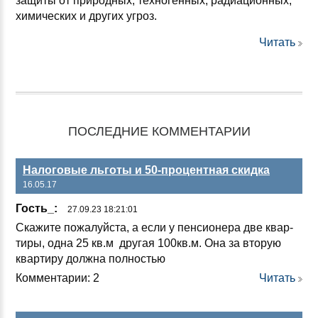
защиты от природных, техногенных, радиационных,
химических и других угроз.
Читать
ПОСЛЕДНИЕ КОММЕНТАРИИ
Налоговые льготы и 50-процентная скидка
16.05.17
Гость_:
27.09.23 18:21:01
Ска­жи­те по­жа­луй­ста, а ес­ли у пен­си­оне­ра две квар­
ти­ры, од­на 25 кв.м дру­гая 100кв.м. Она за вто­рую
квар­ти­ру дол­жна пол­ностью
Комментарии: 2
Читать