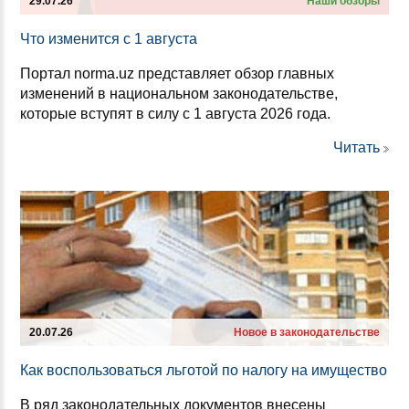
29.07.26
Наши обзоры
Что из­ме­нит­ся с 1 ав­гус­та
Портал norma.uz представляет обзор главных
изменений в национальном законодательстве,
которые вступят в силу с 1 августа 2026 года.
Читать
20.07.26
Новое в законодательстве
Как вос­поль­зо­ваться ль­го­той по на­ло­гу на иму­щес­тво
В ряд законодательных документов внесены