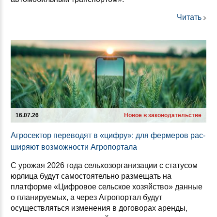
Читать
16.07.26
Новое в законодательстве
Аг­ро­сек­тор пе­ре­во­дят в «циф­ру»: для фер­ме­ров рас­
ши­ря­ют воз­мож­нос­ти Аг­ро­пор­та­ла
С урожая 2026 года сельхозорганизации с статусом
юрлица будут самостоятельно размещать на
платформе «Цифровое сельское хозяйство» данные
о планируемых, а через Агропортал будут
осуществляться изменения в договорах аренды,