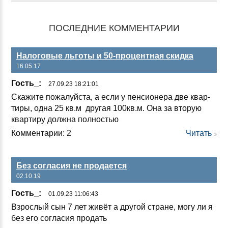
ПОСЛЕДНИЕ КОММЕНТАРИИ
Налоговые льготы и 50-процентная скидка
16.05.17
Гость_:
27.09.23 18:21:01
Ска­жи­те по­жа­луй­ста, а ес­ли у пен­си­оне­ра две квар­
ти­ры, од­на 25 кв.м дру­гая 100кв.м. Она за вто­рую
квар­ти­ру дол­жна пол­ностью
Комментарии: 2
Читать
Без согласия не продается
02.10.19
Гость_:
01.09.23 11:06:43
Взрос­лый сын 7 лет жи­вёт а дру­гой стра­не, мо­гу ли я
без его сог­ла­сия про­дать