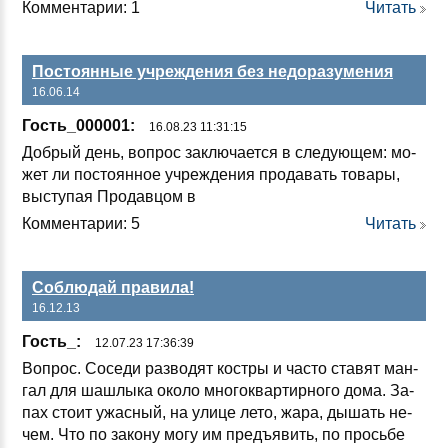
Комментарии: 1
Читать
Постоянные учреждения без недоразумения
16.06.14
Гость_000001:
16.08.23 11:31:15
Доб­рый день, воп­рос зак­лю­ча­ет­ся в сле­ду­ющем: мо­
жет ли пос­то­ян­ное уч­реж­де­ния про­да­вать то­ва­ры,
выс­ту­пая Про­дав­цом в
Комментарии: 5
Читать
Соблюдай правила!
16.12.13
Гость_:
12.07.23 17:36:39
Воп­рос. Со­се­ди раз­во­дят кос­тры и час­то ста­вят ман­
гал для шаш­лы­ка око­ло мно­гок­вар­тир­но­го до­ма. За­
пах сто­ит ужас­ный, на ули­це ле­то, жа­ра, ды­шать не­
чем. Что по за­ко­ну мо­гу им предъ­явить, по прось­бе