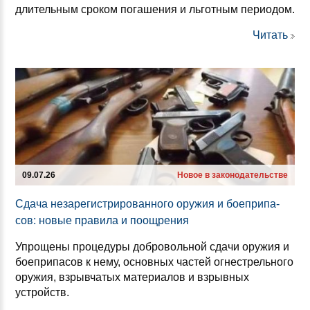
длительным сроком погашения и льготным периодом.
Читать
09.07.26
Новое в законодательстве
Сда­ча не­за­ре­гис­три­ро­ван­но­го ору­жия и бо­еп­ри­па­
сов: но­вые пра­ви­ла и по­ощ­ре­ния
Упрощены процедуры добровольной сдачи оружия и
боеприпасов к нему, основных частей огнестрельного
оружия, взрывчатых материалов и взрывных
устройств.