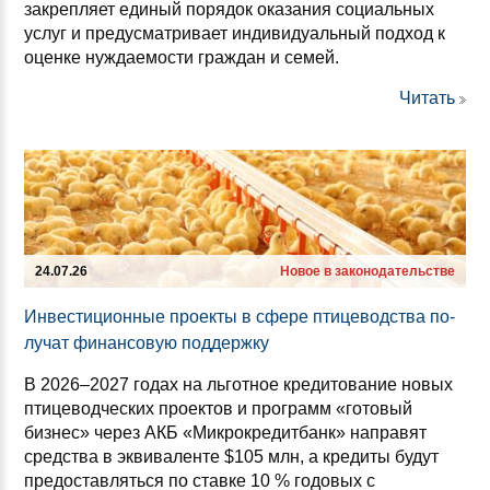
закрепляет единый порядок оказания социальных
услуг и предусматривает индивидуальный подход к
оценке нуждаемости граждан и семей.
Читать
24.07.26
Новое в законодательстве
Ин­вес­ти­ци­он­ные про­ек­ты в сфе­ре пти­це­водс­тва по­
лу­чат фи­нан­со­вую под­дер­жку
В 2026–2027 годах на льготное кредитование новых
птицеводческих проектов и программ «готовый
бизнес» через АКБ «Микрокредитбанк» направят
средства в эквиваленте $105 млн, а кредиты будут
предоставляться по ставке 10 % годовых с