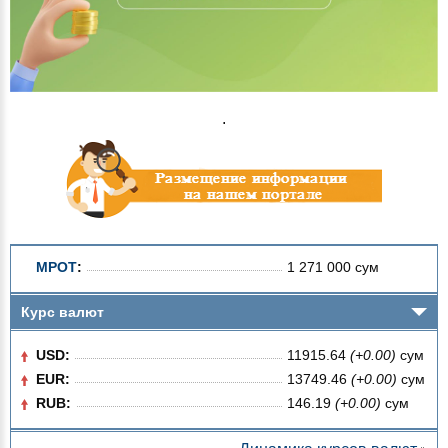
.
МРОТ
:
1 271 000 сум
Курс валют
USD:
11915.64
(+0.00)
сум
EUR:
13749.46
(+0.00)
сум
RUB:
146.19
(+0.00)
сум