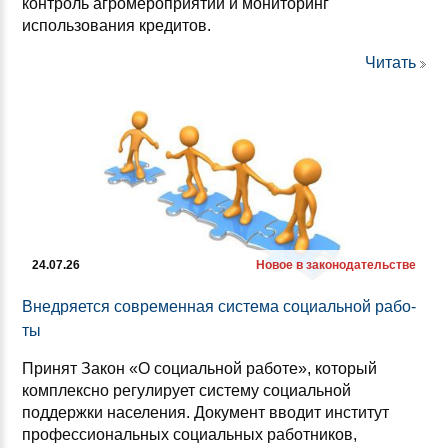
контроль агромероприятий и мониторинг
использования кредитов.
Читать
24.07.26
Новое в законодательстве
Внед­ря­ет­ся сов­ре­мен­ная сис­те­ма со­ци­аль­ной ра­бо­
ты
Принят Закон «О социальной работе», который
комплексно регулирует систему социальной
поддержки населения. Документ вводит институт
профессиональных социальных работников,