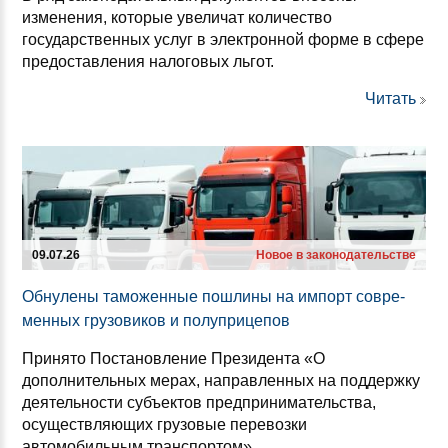
изменения, которые увеличат количество
государственных услуг в электронной форме в сфере
предоставления налоговых льгот.
Читать
09.07.26
Новое в законодательстве
Об­ну­ле­ны та­мо­жен­ные пош­ли­ны на им­порт сов­ре­
мен­ных гру­зо­ви­ков и по­луп­ри­це­пов
Принято Постановление Президента «О
дополнительных мерах, направленных на поддержку
деятельности субъектов предпринимательства,
осуществляющих грузовые перевозки
автомобильным транспортом».