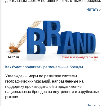
длительным сроком погашения и льготным периодом.
Читать
14.07.26
Новое в законодательстве
Как бу­дут прод­ви­гать ре­ги­ональ­ные брен­ды
Утверждены меры по развитию системы
географических указаний, направленные на
поддержку производителей и продвижение
национальных брендов на внутреннем и зарубежных
рынках.
Читать