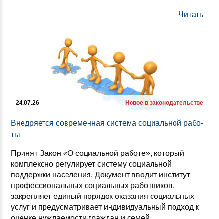
Читать
24.07.26
Новое в законодательстве
Внед­ря­ет­ся сов­ре­мен­ная сис­те­ма со­ци­аль­ной ра­бо­
ты
Принят Закон «О социальной работе», который
комплексно регулирует систему социальной
поддержки населения. Документ вводит институт
профессиональных социальных работников,
закрепляет единый порядок оказания социальных
услуг и предусматривает индивидуальный подход к
оценке нуждаемости граждан и семей.