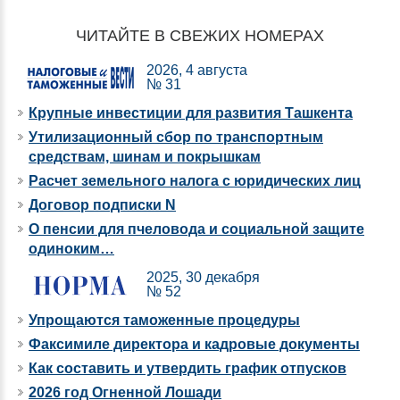
ЧИТАЙТЕ В СВЕЖИХ НОМЕРАХ
2026, 4 августа
№ 31
Крупные инвестиции для развития Ташкента
Утилизационный сбор по транспортным
средствам, шинам и покрышкам
Расчет земельного налога с юридических лиц
Договор подписки N
О пенсии для пчеловода и социальной защите
одиноким…
2025, 30 декабря
№ 52
Упрощаются таможенные процедуры
Факсимиле директора и кадровые документы
Как составить и утвердить график отпусков
2026 год Огненной Лошади