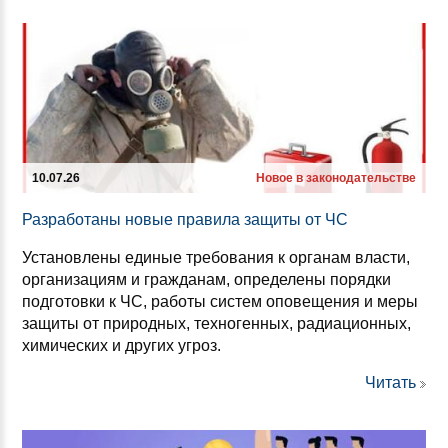
10.07.26
Новое в законодательстве
Раз­ра­бо­та­ны но­вые пра­ви­ла за­щи­ты от ЧС
Установлены единые требования к органам власти,
организациям и гражданам, определены порядки
подготовки к ЧС, работы систем оповещения и меры
защиты от природных, техногенных, радиационных,
химических и других угроз.
Читать