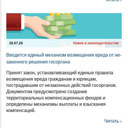
28.07.26
Новое в законодательстве
Вво­дит­ся еди­ный ме­ха­низм воз­ме­ще­ния вре­да от не­
за­кон­но­го ре­ше­ния го­сор­га­на
Принят закон, устанавливающий единые правила
возмещения вреда гражданам и юрлицам,
пострадавшим от незаконных действий госорганов.
Документом предусмотрено создание
территориальных компенсационных фондов и
определены механизмы выплаты и взыскания
компенсаций.
Читать