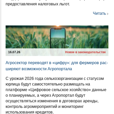
предоставления налоговых льгот.
Читать
16.07.26
Новое в законодательстве
Аг­ро­сек­тор пе­ре­во­дят в «циф­ру»: для фер­ме­ров рас­
ши­ря­ют воз­мож­нос­ти Аг­ро­пор­та­ла
С урожая 2026 года сельхозорганизации с статусом
юрлица будут самостоятельно размещать на
платформе «Цифровое сельское хозяйство» данные
о планируемых, а через Агропортал будут
осуществляться изменения в договорах аренды,
контроль агромероприятий и мониторинг
использования кредитов.