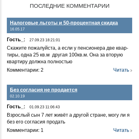
ПОСЛЕДНИЕ КОММЕНТАРИИ
Налоговые льготы и 50-процентная скидка
16.05.17
Гость_:
27.09.23 18:21:01
Ска­жи­те по­жа­луй­ста, а ес­ли у пен­си­оне­ра две квар­
ти­ры, од­на 25 кв.м дру­гая 100кв.м. Она за вто­рую
квар­ти­ру дол­жна пол­ностью
Комментарии: 2
Читать
Без согласия не продается
02.10.19
Гость_:
01.09.23 11:06:43
Взрос­лый сын 7 лет жи­вёт а дру­гой стра­не, мо­гу ли я
без его сог­ла­сия про­дать
Комментарии: 1
Читать