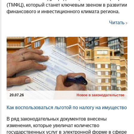
(ТМФЦ), который станет ключевым звеном в развитии
финансового и инвестиционного климата региона.
Читать
20.07.26
Новое в законодательстве
Как вос­поль­зо­ваться ль­го­той по на­ло­гу на иму­щес­тво
В ряд законодательных документов внесены
изменения, которые увеличат количество
государственных услуг в электронной форме в сфере