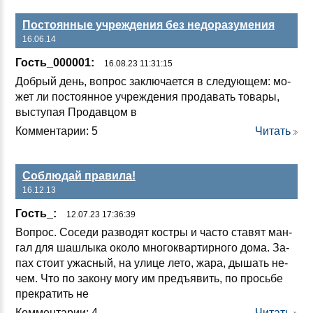
Постоянные учреждения без недоразумения
16.06.14
Гость_000001:
16.08.23 11:31:15
Доб­рый день, воп­рос зак­лю­ча­ет­ся в сле­ду­ющем: мо­
жет ли пос­то­ян­ное уч­реж­де­ния про­да­вать то­ва­ры,
выс­ту­пая Про­дав­цом в
Комментарии: 5
Читать
Соблюдай правила!
16.12.13
Гость_:
12.07.23 17:36:39
Воп­рос. Со­се­ди раз­во­дят кос­тры и час­то ста­вят ман­
гал для шаш­лы­ка око­ло мно­гок­вар­тир­но­го до­ма. За­
пах сто­ит ужас­ный, на ули­це ле­то, жа­ра, ды­шать не­
чем. Что по за­ко­ну мо­гу им предъ­явить, по прось­бе
прек­ра­тить не
Комментарии: 4
Читать