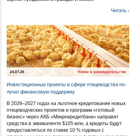
Читать
24.07.26
Новое в законодательстве
Ин­вес­ти­ци­он­ные про­ек­ты в сфе­ре пти­це­водс­тва по­
лу­чат фи­нан­со­вую под­дер­жку
В 2026–2027 годах на льготное кредитование новых
птицеводческих проектов и программ «готовый
бизнес» через АКБ «Микрокредитбанк» направят
средства в эквиваленте $105 млн, а кредиты будут
предоставляться по ставке 10 % годовых с