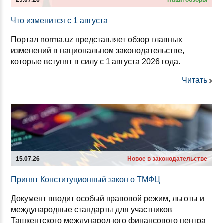
29.07.26
Наши обзоры
Что из­ме­нит­ся с 1 ав­гус­та
Портал norma.uz представляет обзор главных
изменений в национальном законодательстве,
которые вступят в силу с 1 августа 2026 года.
Читать
15.07.26
Новое в законодательстве
При­нят Кон­сти­ту­ци­он­ный за­кон о ТМФЦ
Документ вводит особый правовой режим, льготы и
международные стандарты для участников
Ташкентского международного финансового центра