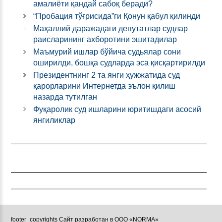
амалиёти қандай сабоқ беради?
“Пробация тўғрисида”ги Қонун қабул қилинди
Маҳаллий даражадаги депутатлар судлар
раисларининг ахборотини эшитадилар
Маъмурий ишлар бўйича судьялар сони
оширилди, бошқа судларда эса қисқартирилди
Президентнинг 2 та янги ҳужжатида суд
қарорларини Интернетда эълон қилиш
назарда тутилган
Фуқаролик суд ишларини юритишдаги асосий
янгиликлар
footer_copyrights Сайт разработан в ООО «NORMA»