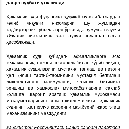
давра суҳбати ўтказилди.
Ҳакамлик суди фуқаролик ҳуқуқий муносабатлардан
келиб чиқувчи низоларни, шу жумладан
тадбиркорлик субъектлари ўртасида вужудга келувчи
хўжалик низоларини ҳал этувчи нодавлат орган
ҳисобланади.
Ҳакамлик суди қуйидаги афзалликларга эга:
тежамкорлик; низони тезкорлик билан кўриб чиқиш;
ҳакамлик судьяларини мустақил танлаш ва низони
ҳал қилиш тартиб-таомилини мустақил белгилаш
имкониятининг мавжудлиги; келишув битимига
эришиш ва ҳамкорлик муносабатларини сақлаб
қолишга шароит яратиш; ҳакамлик муҳокамаси
маълумотларининг ошкор қилинмаслиги; ҳакамлик
судининг ҳал қилув қарорини мажбурий ижро этиш
механизмининг мавжудлиги.
Ўзбекистон Республикаси Савдо-саноат палатаси