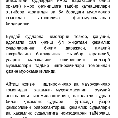
(ваколатли судлардан ижро варақасини олиш
орқали) ижро қилинишига тадбир қатнашчилари
эътибори қаратилди ва бу борадаги муаммолар
юзасидан атрофлича фикр-мулоҳазалар
билдирилди.
Бундай судларда низоларни тезкор, қонуний,
адолатли ҳал қилиш кўп жиҳатдан ҳакамлик
судьяларининг билим даражаси, амалий
тажрибасига боғлиқлигига эътибор қаратилиб,
уларни малакасини оширишнинг долзарб
муаммолари тадбир иштирокчилари томонидан
қизғин муҳокама қилинди.
Айтиш жоизки, иштирокчилар ва маърузачилар
томонидан ҳакамлик муҳокамасининг ҳуқуқий
асосларини такомиллаштириш, ваколатли судлар
билан ҳакамлик судлари ўртасида ўзаро
ҳамкорликни ривожлантириш, ҳакамлик судьялари
ва ҳакамлик судьялигига номзодларни тайёрлаш,