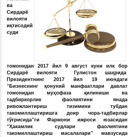
ва
Сирдарё
вилояти
иқтисодий
суди
томонидан 2017 йил 9 август куни илк бор
Сирдарё вилояти Гулистон шаҳрида
Президентнинг 2017 йил 19 июндаги
“Бизнеснинг қонуний манфаатлари давлат
томонидан муҳофаза қилиниши ва
тадбиркорлик фаолиятини янада
ривожлантириш тизимини тубдан
такомиллаштиришга доир чора-тадбирлар
тўғрисида”ги Фармони ижроси юзасидан
“Ҳакамлик судлари фаолиятини
такомиллаштириш масалалари” мавзусида