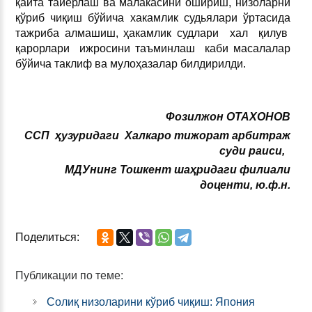
қайта тайёрлаш ва малакасини ошириш, низоларни
қўриб чиқиш бўйича хакамлик судьялари ўртасида
тажриба алмашиш, ҳакамлик судлари хал қилув
қарорлари ижросини таъминлаш каби масалалар
бўйича таклиф ва мулоҳазалар билдирилди.
Фозилжон ОТАХОНОВ
ССП
ҳузуридаги
Халкаро тижорат арбитраж
суди
раиси,
МДУнинг
Тошкент шаҳридаги филиали
доценти, ю.ф.н.
Поделиться:
Публикации по теме:
Солиқ низоларини кўриб чиқиш: Япония