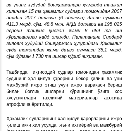
ва унинг ҳудудий бошқармалари ҳузурида ташкил
қилинган 15 та ҳакамлик судлари томонидан 2007
йилдан 2017 йилгача (6 ойигача) даъво суммаси
411,3 млрд. сўм, 48,8 млн.
АҚШ доллари ва 195 025
еврони ташкил қилган жами 8 689 та иш
кўрилганлиги қайд этилди. Палатанинг Сирдарё
вилоят ҳудудий бошқармаси ҳузуридаги Ҳакамлик
суди томонидан жами даъво суммаси 38,1 млрд.
сўм бўлган 1 730 та ишлар кўриб чиқилган.
Тадбирда иқтисодий судлар томонидан ҳакамлик
судининг ҳал қилув қарорини бекор қилиш ва уни
мажбурий ижро этиш учун ижро варақаси бериш
билан боғлиқ ишларни кўришнинг ўзига хос
хусусиятлари таҳлилий материаллар асосида
атрофлича ёритилди.
Ҳакамлик судларининг ҳал қилув қарорларини ижро
қилиш икки хил усулда, яъни ихтиёрий ва мажбурий