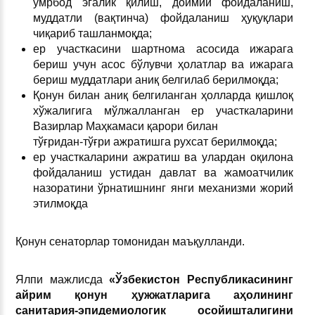
умрбод эгалик қилиш, доимий фойдаланиш,
муддатли (вақтинча) фойдаланиш ҳуқуқлари
чиқариб ташланмоқда;
ер участкасини шартнома асосида ижарага
бериш учун асос бўлувчи ҳолатлар ва ижарага
бериш муддатлари аниқ белгилаб берилмоқда;
Қонун билан аниқ белгиланган ҳолларда қишлоқ
хўжалигига мўлжалланган ер участкаларини
Вазирлар Маҳкамаси қарори билан
тўғридан-тўғри ажратишга рухсат берилмоқда;
ер участкаларини ажратиш ва улардан оқилона
фойдаланиш устидан давлат ва жамоатчилик
назоратини ўрнатишнинг янги механизми жорий
этилмоқда
Қонун сенаторлар томонидан маъқулланди.
Ялпи мажлисда
«Ўзбекистон Республикасининг
айрим қонун ҳужжатларига аҳолининг
санитария-эпидемиологик осойишталигини