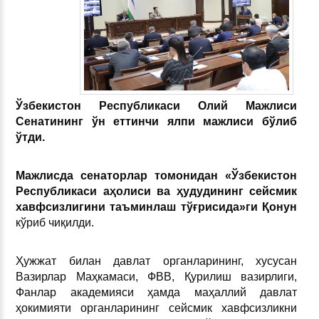
Ўзбекистон
Республикаси
Олий
Мажлиси
Сенатининг
ўн
еттинчи
ялпи
мажлиси
бўлиб
ўтди
.
Мажлисда
сенаторлар
томонидан
«
Ўзбекистон
Республикаси
аҳолиси
ва
ҳудудининг
сейсмик
хавфсизлигини
таъминлаш
тўғрисида
»
ги
Қонун
кўриб чиқилди.
Ҳужжат билан давлат органларининг, хусусан
Вазирлар Маҳкамаси, ФВВ, Қурилиш вазирлиги,
Фанлар академияси ҳамда маҳаллий давлат
ҳокимияти органларининг сейсмик хавфсизликни