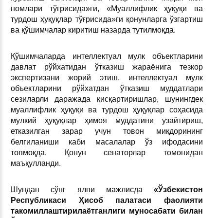
номлари тўғрисида»ги, «Муаллифлик ҳуқуқи ва
турдош ҳуқуқлар тўғрисида»ги қонунларга ўзгартиш
ва қўшимчалар киритиш назарда тутилмоқда.
Қўшимчаларда интеллектуал мулк объектларини
давлат рўйхатидан ўтказиш жараёнига тезкор
экспертизани жорий этиш, интеллектуал мулк
объектларини рўйхатдан ўтказиш муддатлари
сезиларли даражада қисқартиришлар, шунингдек
муаллифлик ҳуқуқи ва турдош ҳуқуқлар соҳасида
мулкий ҳуқуқлар ҳимоя муддатини узайтириш,
етказилган зарар учун товон миқдорининг
белгиланиши каби масалалар ўз ифодасини
топмоқда. Қонун сенаторлар томонидан
маъқулланди.
Шундан сўнг ялпи мажлисда
«Ўзбекистон
Республикаси Ҳисоб палатаси фаолияти
такомиллаштирилаётганлиги муносабати билан