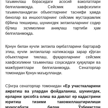
таъминлаш борасидаги асосий ваколатлари
белгиланмоқда. Сейсмик хавфсизлиги
таъминланадиган объектларнинг таснифи ҳамда
бинолар ва иншоотларнинг сейсмик мустаҳкамлик
бўйича текшириш, шунингдек зилзилаларнинг содир
бўлиш эҳтимолини аниқлаш тартиби ҳам
белгиланмоқда.
Қонун билан кучли зилзила оқибатларини бартараф
этиш, кучли зилзилалар натижасида зарар кўрган
объектларни тиклаш, фуқароларнинг сейсмик
хавфсизликни таъминлаш соҳасидаги ҳуқуқлари ва
мажбуриятлари белгиланмоқда. Сенаторлар
томонидан Қонун маъқулланди.
Сўнгра сенаторлар томонидан
«
Ер
участкаларини
ажратиш
ва
улардан
фойдаланиш
,
шунингдек
,
ерларни
ҳисобга
олиш
ва
давлат
ер
кадастрини
юритиш
тизими
такомиллаштирилиши
муносабати
билан
Ўзбекистон