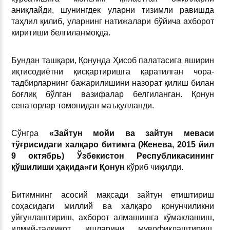
аниқлайди, шунингдек уларни тизимли равишда
таҳлил қилиб, уларнинг натижалари бўйича ахборот
киритиши белгиланмоқда.
Бундан ташқари, Қонунда Ҳисоб палатасига яширин
иқтисодиётни қисқартиришга қаратилган чора-
тадбирларнинг бажарилишини назорат қилиш билан
боғлиқ бўлган вазифалар белгиланган. Қонун
сенаторлар томонидан маъқулланди.
Сўнгра
«Зайтун мойи ва зайтун меваси
тўғрисидаги халқаро битимга (Женева, 2015 йил
9 октябрь) Ўзбекистон Республикасининг
қўшилиши ҳақида»ги Қонун
кўриб чиқилди.
Битимнинг асосий мақсади зайтун етиштириш
соҳасидаги миллий ва халқаро қонунчиликни
уйғунлаштириш, ахборот алмашишга кўмаклашиш,
илмий-тадқиқот ишларини мувофиқлаштириш,