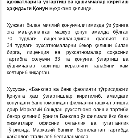
ҳужжатларига ўзгартиш ва қўшимчалар киритиш
ҳақида»ги Қонун
муҳокама қилинди.
Ҳужжат билан миллий қонунчилигимизда ўз ўрнига
эга маъқулланган мазкур қонун амалда бўлган
70 турдаги лицензияланадиган фаолият ва
34 турдаги рухсатномаларни бекор қилиши билан
бирга, лиценция ва рухсатномалар соҳасини
тартибга солувчи 33 та қонунга ўзгартиш ва
қўшимчалар киритиш кераклиги талабини ҳам
келтириб чиқарган.
Хусусан, «Банклар ва банк фаолияти тўғрисида»ги
Қонунга ҳам ўзгартишлар киритилиб, амалдаги
қонундаги банк томонидан филиални ташкил этишга
доир Марказий банкдан рухсатнома олиши тартиби
бекор қилиниб, ўрнига Банклар ўз филиали ёки банк
хизматлари офисини очганлик ва тугатганлик
тўғрисида Марказий банкни белгиланган тартибда
хабардор этади деб белгиланмоқда.