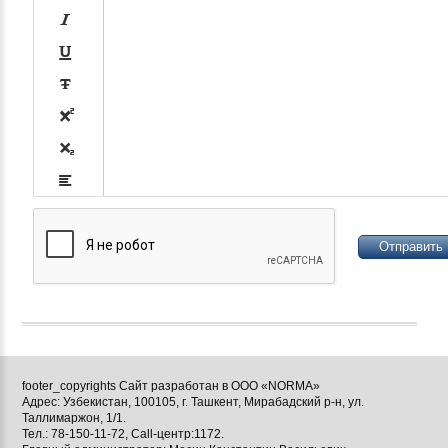













footer_copyrights Сайт разработан в ООО «NORMA»
Адрес: Узбекистан, 100105, г. Ташкент, Мирабадский р-н, ул.

Таллимаржон, 1/1.
Тел.: 78-150-11-72, Call-центр:1172.
