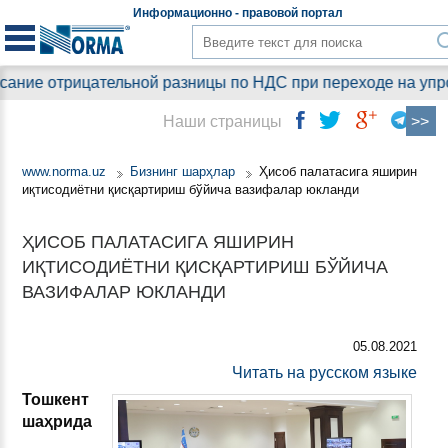
Информационно - правовой
портал
ие отрицательной разницы по НДС при переходе на упрощен
Наши страницы
www.norma.uz
Бизнинг шарҳлар
Ҳисоб палатасига яширин
иқтисодиётни қисқартириш бўйича вазифалар юкланди
ҲИСОБ ПАЛАТАСИГА ЯШИРИН
ИҚТИСОДИЁТНИ ҚИСҚАРТИРИШ БЎЙИЧА
ВАЗИФАЛАР ЮКЛАНДИ
05.08.2021
Читать на русском языке
Тошкент
шаҳрида