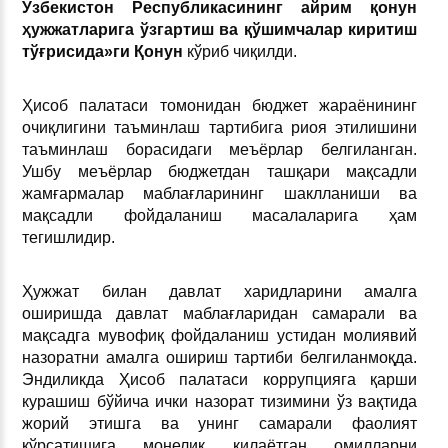
Ўзбекистон Республикасининг айрим қонун
ҳужжатларига ўзгартиш ва қўшимчалар киритиш
тўғрисида»ги Қонун
кўриб чиқилди.
Ҳисоб палатаси томонидан бюджет жараёнининг
очиқлигини таъминлаш тартибига риоя этилишини
таъминлаш борасидаги меъёрлар белгиланган.
Ушбу меъёрлар бюджетдан ташқари мақсадли
жамғармалар маблағларининг шаклланиши ва
мақсадли фойдаланиш масалаларига ҳам
тегишлидир.
Ҳужжат билан давлат харидларини амалга
оширишда давлат маблағларидан самарали ва
мақсадга мувофиқ фойдаланиш устидан молиявий
назоратни амалга ошириш тартиби белгиланмоқда.
Эндиликда Ҳисоб палатаси коррупцияга қарши
курашиш бўйича ички назорат тизимини ўз вақтида
жорий этишга ва унинг самарали фаолият
кўрсатишига монелик қилаётган омилларни