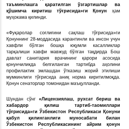
таъминлашга қаратилган ўзгартишлар ва
қўшимча киритиш тўғрисида»ги Қонун
ҳам
муҳокама қилинди.
«Фуқаролар соғлиғини сақлаш тўғрисида»ги
Қонуннинг 28-моддасида карантинли ва инсон учун
хавфли бўлган бошқа юқумли касалликлар
тарқалиши хавфи мавжуд бўлган тақдирда Бош
давлат санитария врачининг қарори асосида
қонунчиликда белгиланган тартибда аҳолини
профилактик эмлашдан ўтказиш жорий этилиши
мумкинлиги тўғрисида аниқ норма киритилмоқда.
Қонун сенаторлар томонидан маъқулланди.
Шундан сўнг
«Лицензиялаш, рухсат бериш ва
хабардор қилиш тартиб-таомиллари
тўғрисида»ги Ўзбекистон Республикаси Қонуни
қабул қилинганлиги муносабати билан
Ўзбекистон Республикасининг айрим қонун