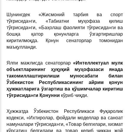
Шунингдек «Жисмоний тарбия ва спорт
тўғрисида»ги, «Табиатни муҳофаза қилиш
тўғрисида»ги, «Баҳолаш фаолияти тўғрисида»ги ва
бошқа қатор қонунларга ўзгартиришлар
киритилмоқда. Қонун сенаторлар томонидан
маъқулланди.
Ялпи мажлисда сенаторлар
«Интеллектуал мулк
объектларининг ҳуқуқий муҳофазаси янада
такомиллаштирилиши муносабати билан
Ўзбекистон Республикасининг айрим қонун
ҳужжатларига ўзгартиш ва қўшимчалар киритиш
тўғрисида»ги Қонунни
кўриб чиқди.
Ҳужжатда Ўзбекистон Республикаси Фуқаролик
кодекси, «Ихтиролар, фойдали моделлар ва саноат
намуналари тўғрисида»ги, «Товар белгилари, хизмат
кўрсатиш белгилари ва товар келиб чиққан жой