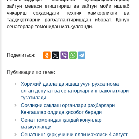
зайтун меваси етиштириш ва зайтун мойи ишлаб
чиқариш соҳасидаги техник ҳамкорликни ва
тадқиқотларни рағбатлантиришдан иборат. Қонун
сенаторлар томонидан маъқулланди.
Поделиться:
Публикации по теме:
Хорижий давлатда яшаш учун рухсатнома
олган депутат ва сенаторларнинг ваколатлари
тугатилади
Соғлиқни сақлаш органлари раҳбарлари
Кенгашлар олдида ҳисобот беради
Сенат томонидан қандай қонунлар
маъқулланди
Сенатнинг қирқ учинчи ялпи мажлиси 4 август