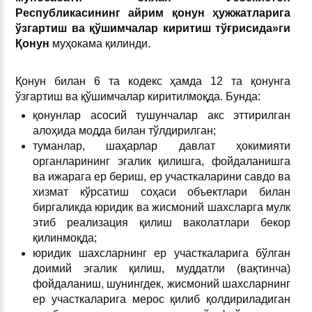
Республикасининг
айрим
қонун
ҳужжатларига
ўзгартиш
ва
қўшимчалар
киритиш
тўғрисида
»
ги
Қонун
муҳокама қилинди.
Қонун билан 6 та кодекс ҳамда 12 та қонунга
ўзгартиш ва қўшимчалар киритилмоқда. Бунда:
қонунлар асосий тушунчалар акс эттирилган
алоҳида модда билан тўлдирилган;
туманлар, шаҳарлар давлат ҳокимияти
органларининг эгалик қилишга, фойдаланишга
ва ижарага ер бериш, ер участкаларини савдо ва
хизмат кўрсатиш соҳаси объектлари билан
биргаликда юридик ва жисмоний шахсларга мулк
этиб реализация қилиш ваколатлари бекор
қилинмоқда;
юридик шахсларнинг ер участкаларига бўлган
доимий эгалик қилиш, муддатли (вақтинча)
фойдаланиш, шунингдек, жисмоний шахсларнинг
ер участкаларига мерос қилиб қолдириладиган