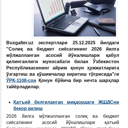
Buxgalter.uz экспертлари 25.12.2025 йилдаги
"Солиқ ва бюджет сиёсатининг 2026 йилга
мўлжалланган асосий йўналишлари қабул
қилинганлиги муносабати билан Ўзбекистон
Республикасининг айрим қонун ҳужжатларига
ўзгартиш ва қўшимчалар киритиш тўғрисида"ги
ЎРҚ-1108-сон
Қонун бўйича бир нечта шарҳлар
тайёрладилар.
Қатъий белгиланган миқдордаги ЖШДСни
бекор қилиш
2026 йилга мўлжалланган солиқ ва бюджет
сиёсатининг асосий йўналишлари қатъий