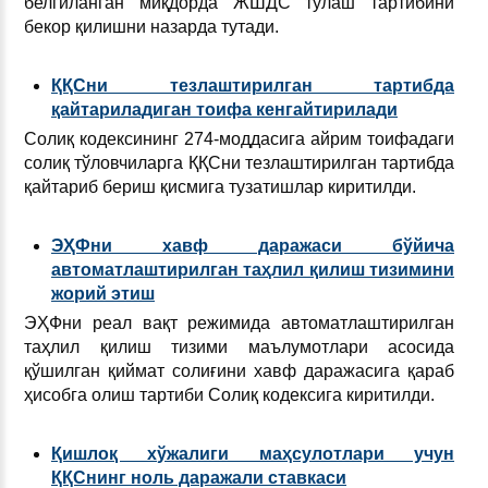
белгиланган миқдорда ЖШДС тўлаш тартибини
бекор қилишни назарда тутади.
ҚҚСни тезлаштирилган тартибда
қайтариладиган тоифа кенгайтирилади
Солиқ кодексининг 274-моддасига айрим тоифадаги
солиқ тўловчиларга ҚҚСни тезлаштирилган тартибда
қайтариб бериш қисмига тузатишлар киритилди.
ЭҲФни хавф даражаси бўйича
автоматлаштирилган таҳлил қилиш тизимини
жорий этиш
ЭҲФни реал вақт режимида автоматлаштирилган
таҳлил қилиш тизими маълумотлари асосида
қўшилган қиймат солиғини хавф даражасига қараб
ҳисобга олиш тартиби Солиқ кодексига киритилди.
Қишлоқ хўжалиги маҳсулотлари учун
ҚҚСнинг ноль даражали ставкаси