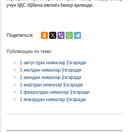
учун ҚҚС бўйича имтиёз бекор қилинди.
Поделиться:
Публикации по теме:
1 августдан нималар ўзгаради
1 июлдан нималар ўзгаради
1 июндан нималар ўзгаради
1 мартдан нималар ўзгаради
1 февралдан нималар ўзгаради
1 январдан нималар ўзгаради