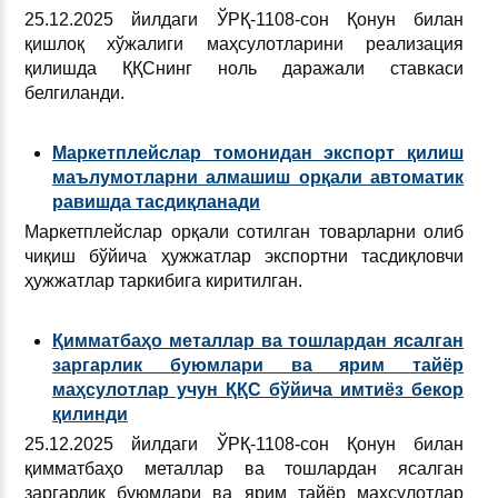
25.12.2025 йилдаги ЎРҚ-1108-сон Қонун билан
қишлоқ хўжалиги маҳсулотларини реализация
қилишда ҚҚСнинг ноль даражали ставкаси
белгиланди.
Маркетплейслар томонидан экспорт қилиш
маълумотларни алмашиш орқали автоматик
равишда тасдиқланади
Маркетплейслар орқали сотилган товарларни олиб
чиқиш бўйича ҳужжатлар экспортни тасдиқловчи
ҳужжатлар таркибига киритилган.
Қимматбаҳо металлар ва тошлардан ясалган
заргарлик буюмлари ва ярим тайёр
маҳсулотлар учун ҚҚС бўйича имтиёз бекор
қилинди
25.12.2025 йилдаги ЎРҚ-1108-сон Қонун билан
қимматбаҳо металлар ва тошлардан ясалган
заргарлик буюмлари ва ярим тайёр маҳсулотлар