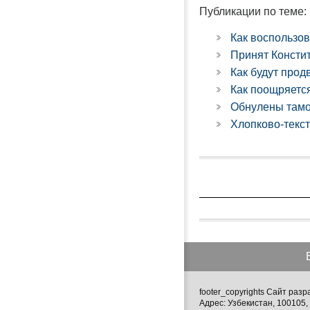
Публикации по теме:
Как воспользов
Принят Консти
Как будут про
Как поощряетс
Обнулены тамо
Хлопково-текс
footer_copyrights Сайт ра
Адрес: Узбекистан, 100105, 