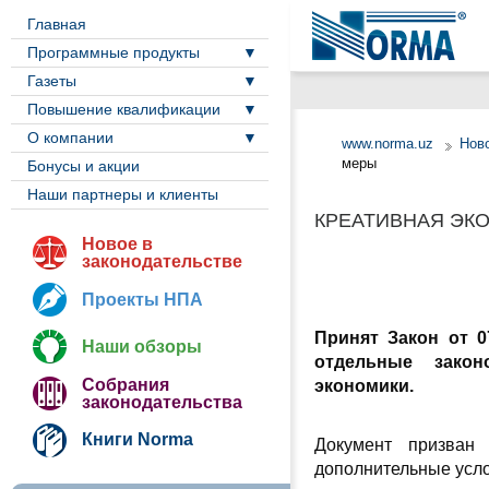
Главная
Программные продукты
Газеты
Повышение квалификации
О компании
www.norma.uz
Ново
меры
Бонусы и акции
Наши партнеры и клиенты
КРЕАТИВНАЯ ЭК
Новое в
законодательстве
Проекты НПА
Принят Закон от 0
Наши обзоры
отдельные закон
Собрания
экономики.
законодательства
Книги Norma
Документ призван 
дополнительные усло