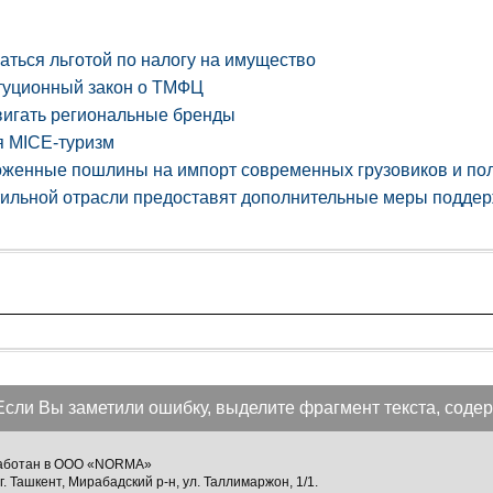
аться льготой по налогу на имущество
туционный закон о ТМФЦ
двигать региональные бренды
я MICE-туризм
женные пошлины на импорт современных грузовиков и по
тильной отрасли предоставят дополнительные меры подде
Если Вы заметили ошибку, выделите фрагмент текста, содер
зработан в ООО «NORMA»
г. Ташкент, Мирабадский р-н, ул. Таллимаржон, 1/1.