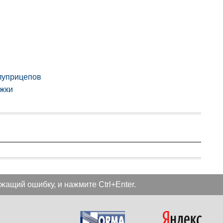
луприцепов
ржки
жащий ошибку, и нажмите Ctrl+Enter.