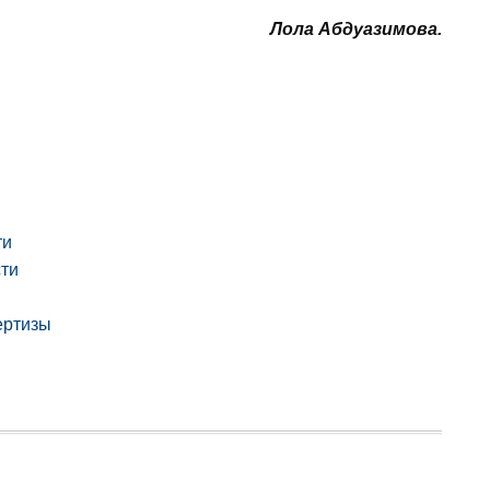
Лола Абдуазимова.
ти
ти
ертизы