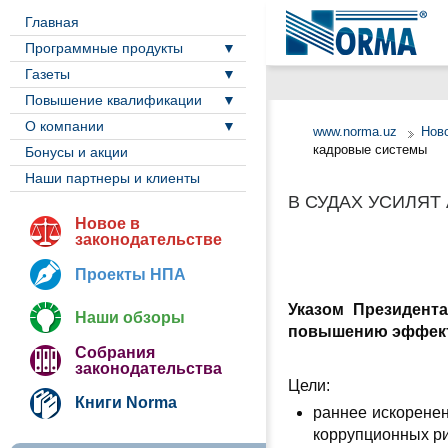
Главная
Программные продукты
Газеты
Повышение квалификации
О компании
www.norma.uz
Ново
кадровые системы
Бонусы и акции
Наши партнеры и клиенты
В СУДАХ УСИЛЯ
Новое в
законодательстве
Проекты НПА
Указом Президента
Наши обзоры
повышению эффек
Собрания
законодательства
Цели:
Книги Norma
раннее искорене
коррупционных ри