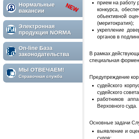
прием на работу 
Нормальные
конкурса, обесп
вакансии
объективной оце
(меритократия);
Электронная
укрепление дове
продукция NORMA
органов в подлин
On-line База
В рамках действующи
законодательства
специальная форменн
МЫ ОТВЕЧАЕМ!
Справочная служба
Предупреждение корр
судейского корп
судейского совета
работников аппа
Верховного суда.
Основные задачи Сл
выявление и оце
судов;