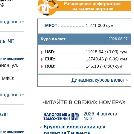
ой
 подробно
МРОТ
:
1 271 000 сум
Курс валют
2026-08-07
иты ЧП
USD:
11915.64
(+0.00)
сум
EUR:
13749.46
(+0.00)
сум
сти компании
йон, ул.
RUB:
146.19
(+0.00)
сум
, МФО:
Динамика курсов валют
 подробно
ЧИТАЙТЕ В СВЕЖИХ НОМЕРАХ
2026, 4 августа
азет
№ 31
Крупные инвестиции для
сти компании
развития Ташкента