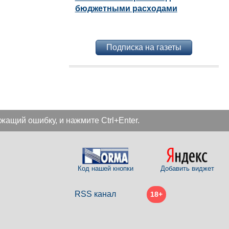
бюджетными расходами
Подписка на газеты
жащий ошибку, и нажмите Ctrl+Enter.
Код нашей кнопки
Добавить виджет
RSS канал
18+