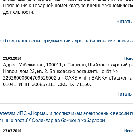
Пояснения к Товарной номенклатуре внешнеэкономическ
деятельности.
Читать
010 года изменены юридический адрес и банковские реквиз
23.03.2010
Ново
Адрес: Узбекистан, 100011, г. Ташкент, Шайхонтохурский ра
Навои, дом 22, кв. 2. Банковские реквизиты: счёт №
22626000604709526002 в ЧОАКБ «Infin BANK» г.Ташкента
01041, ИНН: 300857111, ОКОНХ: 71150.
Читать
елям ИПС «Норма» и подписчикам электронных версий г
нные вести"/"Соликлар ва божхона хабарлари"!
23.03.2010
Ново