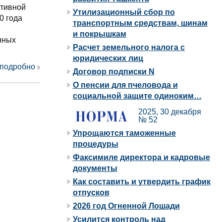
ативной
Утилизационный сбор по
0 года
транспортным средствам, шинам
и покрышкам
нных
Расчет земельного налога с
юридических лиц
 подробно
Договор подписки N
О пенсии для пчеловода и
социальной защите одиноким…
2025, 30 декабря
№ 52
Упрощаются таможенные
процедуры
Факсимиле директора и кадровые
документы
Как составить и утвердить график
отпусков
2026 год Огненной Лошади
Усилится контроль над