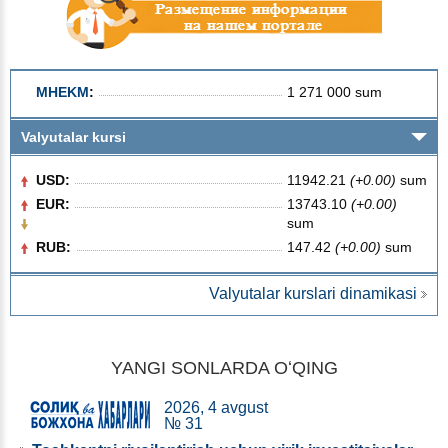
MHEKM
:
1 271 000 sum
Valyutalar kursi
USD:
11942.21
(+0.00)
sum
EUR:
13743.10
(+0.00)
sum
RUB:
147.42
(+0.00)
sum
Valyutalar kurslari dinamikasi
YANGI SONLARDA OʻQING
2026, 4 avgust
№ 31