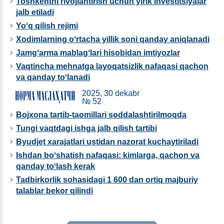
Toshkentni rivojlantirish uchun yirik investitsiyalar
jalb etiladi
Yoʻq qilish rejimi
Xodimlarning oʻrtacha yillik soni qanday aniqlanadi
Jamgʻarma mablagʻlari hisobidan imtiyozlar
Vaqtincha mehnatga layoqatsizlik nafaqasi qachon
va qanday toʻlanadi
2025, 30 dekabr
№ 52
Bojхona tartib-taomillari soddalashtirilmoqda
Tungi vaqtdagi ishga jalb qilish tartibi
Byudjet хarajatlari ustidan nazorat kuchaytiriladi
Ishdan boʻshatish nafaqasi: kimlarga, qachon va
qanday toʻlash kerak
Tadbirkorlik sohasidagi 1 600 dan ortiq majburiy
talablar bekor qilindi