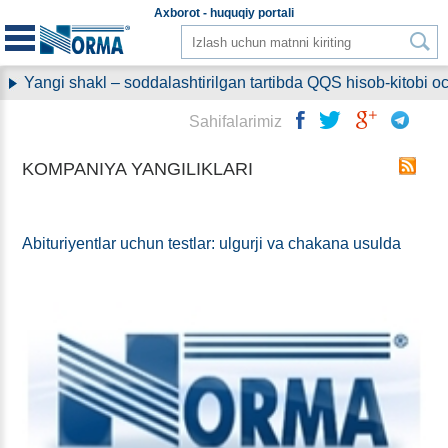
Aхborot - huquqiy
portali
Yangi shakl – soddalashtirilgan tartibda QQS hisob-kitobi ochi
Sahifalarimiz
KOMPANIYA YANGILIKLARI
Abituriyentlar uchun testlar: ulgurji va chakana usulda