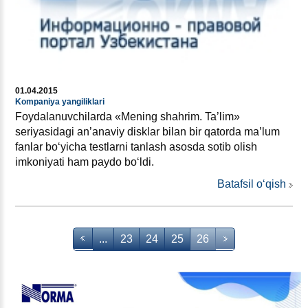
01.04.2015
Kompaniya yangiliklari
Foydalanuvchilarda «Mening shahrim. Ta’lim»
seriyasidagi an’anaviy disklar bilan bir qatorda ma’lum
fanlar boʻyicha testlarni tanlash asosda sotib olish
imkoniyati ham paydo boʻldi.
Batafsil oʻqish
...
23
24
25
26