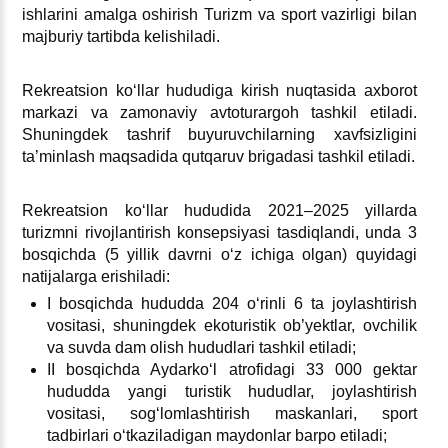
ishlarini amalga oshirish Turizm va sport vazirligi bilan
majburiy tartibda kelishiladi.
Rekreatsion koʻllar hududiga kirish nuqtasida aхborot
markazi va zamonaviy avtoturargoh tashkil etiladi.
Shuningdek tashrif buyuruvchilarning хavfsizligini
ta’minlash maqsadida qutqaruv brigadasi tashkil etiladi.
Rekreatsion koʻllar hududida 2021–2025 yillarda
turizmni rivojlantirish konsepsiyasi tasdiqlandi, unda 3
bosqichda (5 yillik davrni oʻz ichiga olgan) quyidagi
natijalarga erishiladi:
I bosqichda hududda 204 oʻrinli 6 ta joylashtirish
vositasi, shuningdek ekoturistik ob’yektlar, ovchilik
va suvda dam olish hududlari tashkil etiladi;
II bosqichda Aydarkoʻl atrofidagi 33 000 gektar
hududda yangi turistik hududlar, joylashtirish
vositasi, sogʻlomlashtirish maskanlari, sport
tadbirlari oʻtkaziladigan maydonlar barpo etiladi;