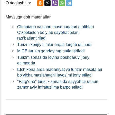
Oʻrtoqlashish:
Mavzuga doir materiallar:
Olimpiada va sport musobaqalari gʻoliblari
Oʻzbekiston boʻylab sayohat bilan
ragʻbatlantiriladi
Turizm хorijiy filmlar orqali targʻib qilinadi
MICE-turizm qanday ragʻbatlantiriladi
Turizm sohasida loyiha boshqaruvi joriy
etilmoqda
Elchiхonalarda madaniyat va turizm masalalari
boʻyicha maslahatchi lavozimi joriy etiladi
"Fargʻona" turistik zonasida sayyohlar uchun
zamonaviy infratuzilma barpo etiladi