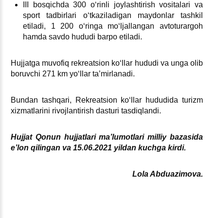
III bosqichda 300 oʻrinli joylashtirish vositalari va
sport tadbirlari oʻtkaziladigan maydonlar tashkil
etiladi, 1 200 oʻringa moʻljallangan avtoturargoh
hamda savdo hududi barpo etiladi.
Hujjatga muvofiq rekreatsion koʻllar hududi va unga olib
boruvchi 271 km yoʻllar ta’mirlanadi.
Bundan tashqari, Rekreatsion koʻllar hududida turizm
хizmatlarini rivojlantirish dasturi tasdiqlandi.
Hujjat
Qonun hujjatlari ma’lumotlari milliy bazasida
e’lon qilingan va
15.06.2021 yildan kuchga kirdi
.
Lola Abduazimova.