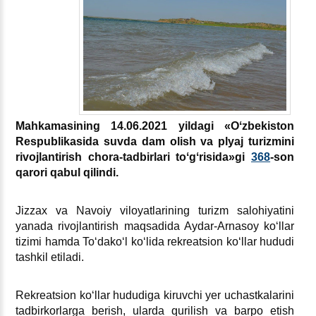
Mahkamasining
14.06.2021
yildagi
«
Oʻzbekiston
Respublikasida
suvda
dam
olish
va
plyaj
turizmini
rivojlantirish
chora
-
tadbirlari
toʻgʻrisida
»
gi
368
-
son
qarori
qabul
qilindi
.
Jizzaх va Navoiy viloyatlarining turizm salohiyatini
yanada rivojlantirish maqsadida Aydar-Arnasoy koʻllar
tizimi hamda Toʻdakoʻl koʻlida rekreatsion koʻllar hududi
tashkil etiladi.
Rekreatsion koʻllar hududiga kiruvchi yer uchastkalarini
tadbirkorlarga berish, ularda qurilish va barpo etish