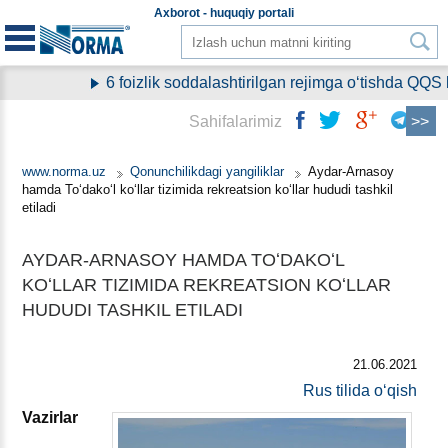
Aхborot - huquqiy
portali
6 foizlik soddalashtirilgan rejimga oʻtishda QQS 
Sahifalarimiz
www.norma.uz
Qonunchilikdagi yangiliklar
Aydar-Arnasoy
hamda Toʻdakoʻl koʻllar tizimida rekreatsion koʻllar hududi tashkil
etiladi
AYDAR-ARNASOY HAMDA TOʻDAKOʻL
KOʻLLAR TIZIMIDA REKREATSION KOʻLLAR
HUDUDI TASHKIL ETILADI
21.06.2021
Rus tilida oʻqish
Vazirlar