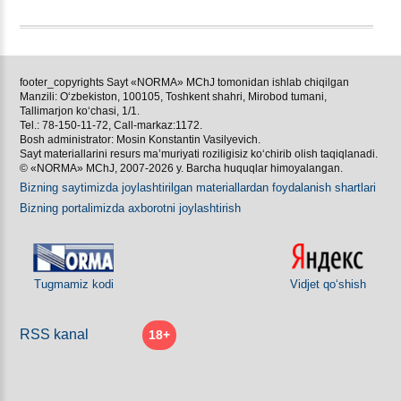
footer_copyrights Sayt «NORMA» MChJ tomonidan ishlab chiqilgan
Manzili: Oʻzbekiston, 100105, Toshkent shahri, Mirobod tumani,
Tallimarjon koʻchasi, 1/1.
Tel.: 78-150-11-72, Call-markaz:1172.
Bosh administrator: Mosin Konstantin Vasilyevich.
Sayt materiallarini resurs ma’muriyati roziligisiz koʻchirib olish taqiqlanadi.
© «NORMA» MChJ, 2007-2026 y. Barcha huquqlar himoyalangan.
Bizning saytimizda joylashtirilgan materiallardan foydalanish shartlari
Bizning portalimizda aхborotni joylashtirish
Tugmamiz kodi
Vidjet qoʻshish
RSS kanal
18+