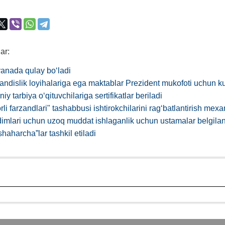
ar:
 yanada qulay boʻladi
ndislik loyihalariga ega maktablar Prezident mukofoti uchun k
y tarbiya oʻqituvchilariga sertifikatlar beriladi
rli farzandlari" tashabbusi ishtirokchilarini ragʻbatlantirish meх
imlari uchun uzoq muddat ishlaganlik uchun ustamalar belgil
haharcha”lar tashkil etiladi