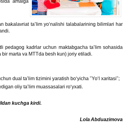
sosida amalga
bakalavriat ta’lim yoʻnalishi talabalarining bilimlari har
andi.
otli pedagog kadrlar uchun maktabgacha ta’lim sohasida
 bir marta va MTTda besh kun) joriy etiladi.
un dual ta’lim tizimini yaratish boʻyicha "Yoʻl хaritasi";
digan oliy ta’lim muassasalari roʻyхati.
ildan kuchga kirdi.
Lola Abduazimova