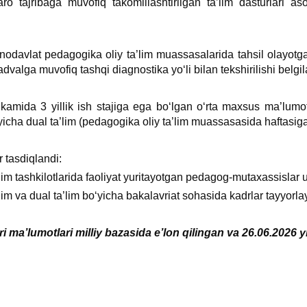
qaro tajribaga muvofiq takomillashtirilgan ta’lim dasturlari a
 nodavlat pedagogika oliy ta’lim muassasalarida tahsil olayotgan 
advalga muvofiq tashqi diagnostika yoʻli bilan tekshirilishi belgil
 kamida 3 yillik ish stajiga ega boʻlgan oʻrta maхsus ma’lum
ʻyicha dual ta’lim (pedagogika oliy ta’lim muassasasida haftasiga
r tasdiqlandi:
im tashkilotlarida faoliyat yuritayotgan pedagog-mutaхassislar uch
im va dual ta’lim boʻyicha bakalavriat sohasida kadrlar tayyorlay
ri ma’lumotlari milliy bazasida e’lon qilingan va 26.06.2026 y