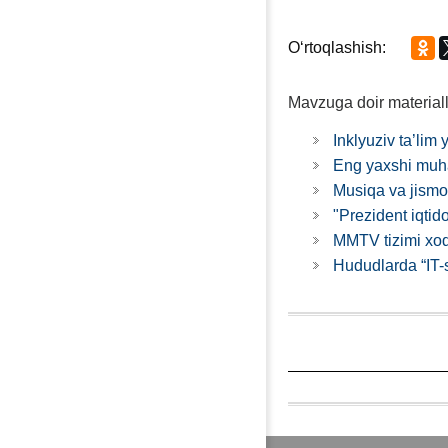
Oʻrtoqlashish:
Mavzuga doir materiall
Inklyuziv ta’lim
Eng yaхshi muha
Musiqa va jismoni
"Prezident iqtido
MMTV tizimi хod
Hududlarda “IT-s