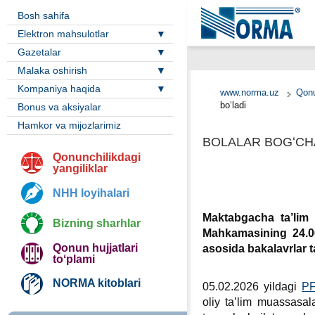
Bosh sahifa
Elektron mahsulotlar
Gazetalar
Malaka oshirish
Kompaniya haqida
www.norma.uz
Qonu
boʻladi
Bonus va aksiyalar
Hamkor va mijozlarimiz
BOLALAR BOGʻCHA
Qonunchilikdagi
yangiliklar
NHH loyihalari
Maktabgacha ta’lim y
Bizning sharhlar
Mahkamasining 24.06.
Qonun hujjatlari
asosida bakalavrlar ta
toʻplami
NORMA kitoblari
05.02.2026 yildagi
PF
oliy ta’lim muassasal