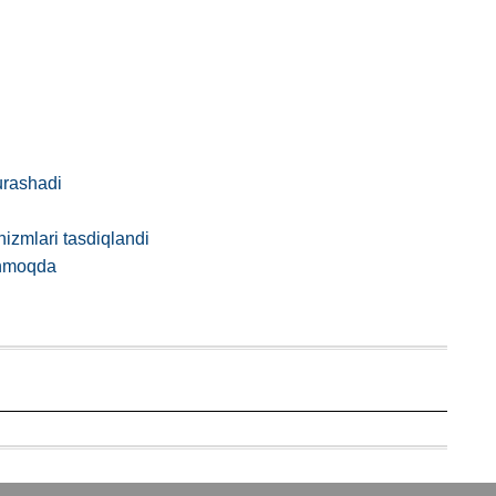
urashadi
anizmlari tasdiqlandi
anmoqda