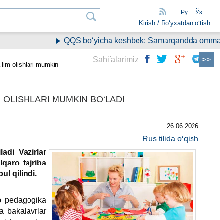
Ру
Ўз
Kirish / Roʻyхatdan oʻtish
QQS boʻyicha keshbek: Samarqandda ommaviy r
Sahifalarimiz
ta’lim olishlari mumkin
M OLISHLARI MUMKIN BOʻLADI
26.06.2026
Rus tilida oʻqish
ladi Vazirlar
qaro tajriba
ul qilindi.
b pedagogika
a bakalavrlar