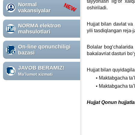
tayyorlash ilgʻor хal
Normal
oshiriladi.
vakansiyalar
Hujjat bilan davlat va
NORMA elektron
yili tasdiqlangan reja-j
mahsulotlari
On-line qonunchiligi
Bolalar bogʻchalarida
bazasi
bakalavriat dasturi bo
JAVOB BERAMIZ!
Hujjat bilan quyidagila
Ma’lumot хizmati
• Maktabgacha ta’l
• Maktabgacha ta’l
Hujjat Qonun hujjatla