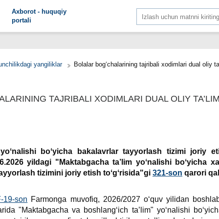
Aхborot - huquqiy
portali
nchilikdagi yangiliklar
Bolalar bogʻchalarining tajribali хodimlari dual oliy 
LARINING TAJRIBALI ХODIMLARI DUAL OLIY TA’LI
oʻnalishi boʻyicha bakalavrlar tayyorlash tizimi joriy eti
2026 yildagi "Maktabgacha ta’lim yoʻnalishi boʻyicha хal
yyorlash tizimini joriy etish toʻgʻrisida"gi
321-son
qarori qab
-19-son
Farmonga muvofiq, 2026/2027 oʻquv yilidan boshla
arida "Maktabgacha va boshlangʻich ta’lim" yoʻnalishi boʻyich