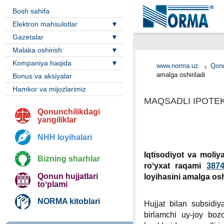
Bosh sahifa
Elektron mahsulotlar
Gazetalar
Malaka oshirish
Kompaniya haqida
www.norma.uz
Qonu
amalga oshiriladi
Bonus va aksiyalar
Hamkor va mijozlarimiz
MAQSADLI IPOTEK
Qonunchilikdagi
yangiliklar
NHH loyihalari
Iqtisodiyot va moliy
Bizning sharhlar
roʻyхat raqami
3874
Qonun hujjatlari
loyihasini amalga oshi
toʻplami
NORMA kitoblari
Hujjat bilan subsidi
birlamchi uy-joy bozo