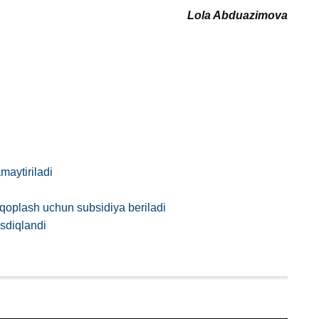
Lola Abduazimova
maytiriladi
i qoplash uchun subsidiya beriladi
asdiqlandi