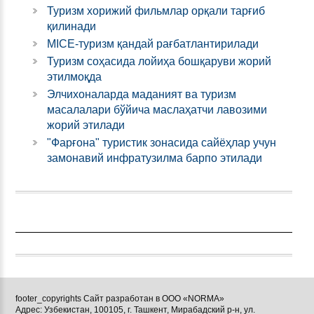
Туризм хорижий фильмлар орқали тарғиб
қилинади
MICE-туризм қандай рағбатлантирилади
Туризм соҳасида лойиҳа бошқаруви жорий
этилмоқда
Элчихоналарда маданият ва туризм
масалалари бўйича маслаҳатчи лавозими
жорий этилади
"Фарғона" туристик зонасида сайёҳлар учун
замонавий инфратузилма барпо этилади
footer_copyrights Сайт разработан в ООО «NORMA»
Адрес: Узбекистан, 100105, г. Ташкент, Мирабадский р-н, ул.