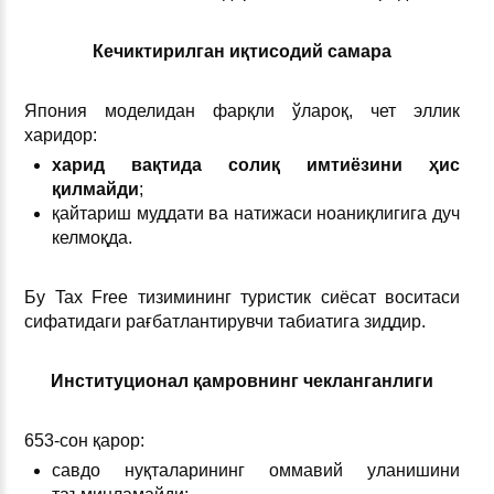
Кечиктирилган иқтисодий самара
Япония моделидан фарқли ўлароқ, чет эллик
харидор:
харид вақтида солиқ имтиёзини ҳис
қилмайди
;
қайтариш муддати ва натижаси ноаниқлигига дуч
келмоқда.
Бу Tax Free тизимининг туристик сиёсат воситаси
сифатидаги рағбатлантирувчи табиатига зиддир.
Институционал қамровнинг чекланганлиги
653-сон қарор:
савдо нуқталарининг оммавий уланишини