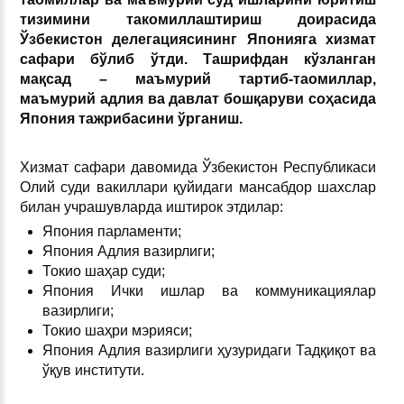
тизимини такомиллаштириш доирасида
Ўзбекистон делегациясининг Японияга хизмат
сафари бўлиб ўтди. Ташрифдан кўзланган
мақсад – маъмурий тартиб-таомиллар,
маъмурий адлия ва давлат бошқаруви соҳасида
Япония тажрибасини ўрганиш.
Хизмат сафари давомида Ўзбекистон Республикаси
Олий суди вакиллари қуйидаги мансабдор шахслар
билан учрашувларда иштирок этдилар:
Япония парламенти;
Япония Адлия вазирлиги;
Токио шаҳар суди;
Япония Ички ишлар ва коммуникациялар
вазирлиги;
Токио шаҳри мэрияси;
Япония Адлия вазирлиги ҳузуридаги Тадқиқот ва
ўқув институти.