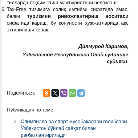
тилларда тақдим этиш мажбуриятини белгилаш;
Tax-Free тизимига солиқ имтиёзи сифатида эмас,
балки
туризмни ривожлантириш воситаси
сифатида қараш, бу қонуности ҳужжатларида акс
эттирилиши керак.
Дилмурод Каримов,
Ўзбекистон Республикаси Олий судининг
судьяси.
Поделиться:
Публикации по теме:
Олимпиада ва спорт мусобақалари ғолиблари
Ўзбекистон бўйлаб саёҳат билан
рағбатлантирилади