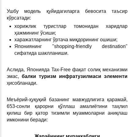
Ушбу модель қуйидагиларга бевосита таъсир
кўрсатади:
хорижлик туристлар томонидан харидлар
ҳажмининг ўсиши;
харажатларнинг ўртача миқдорининг ошиши;
Япониянинг "shopping-friendly destination"
сифатида шаклланиши.
Аслида, Японияда Tax-Free фақат солиқ механизми
эмас,
балки
туризм
инфратузилмаси
элементи
ҳисобланади.
Меъёрий-ҳуқуқий базанинг мавжудлигига қарамай,
653-сонли қарорни қўллаш амалиётини таҳлил
қилиш бир қатор тизимли муаммоларни аниқлаш
имконини беради:
Жараённинг
мураккаблиги