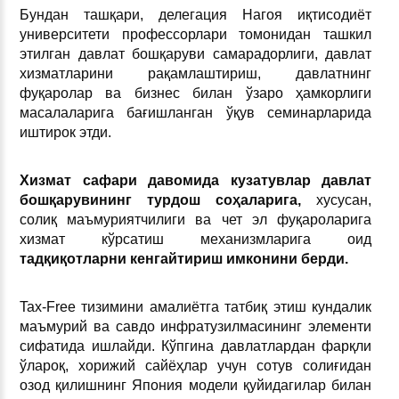
Бундан ташқари, делегация Нагоя иқтисодиёт
университети профессорлари томонидан ташкил
этилган давлат бошқаруви самарадорлиги, давлат
хизматларини рақамлаштириш, давлатнинг
фуқаролар ва бизнес билан ўзаро ҳамкорлиги
масалаларига бағишланган ўқув семинарларида
иштирок этди.
Хизмат сафари давомида кузатувлар давлат
бошқарувининг турдош соҳаларига,
хусусан,
солиқ маъмуриятчилиги ва чет эл фуқароларига
хизмат кўрсатиш механизмларига оид
тадқиқотларни кенгайтириш имконини берди.
Tax-Free тизимини амалиётга татбиқ этиш кундалик
маъмурий ва савдо инфратузилмасининг элементи
сифатида ишлайди. Кўпгина давлатлардан фарқли
ўлароқ, хорижий сайёҳлар учун сотув солиғидан
озод қилишнинг Япония модели қуйидагилар билан