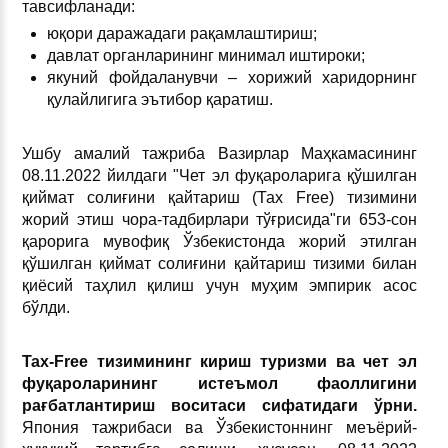
тавсифланади:
юқори даражадаги рақамлаштириш;
давлат органларининг минимал иштироки;
якуний фойдаланувчи – хорижий харидорнинг
қулайлигига эътибор қаратиш.
Ушбу амалий тажриба Вазирлар Маҳкамасининг
08.11.2022 йилдаги "Чет эл фуқароларига қўшилган
қиймат солиғини қайтариш (Тах Free) тизимини
жорий этиш чора-тадбирлари тўғрисида"ги 653-сон
қарорига мувофиқ Ўзбекистонда жорий этилган
қўшилган қиймат солиғини қайтариш тизими билан
қиёсий таҳлил қилиш учун муҳим эмпирик асос
бўлди.
Tax-Free тизимининг кириш туризми ва чет эл
фуқароларининг истеъмол фаоллигини
рағбатлантириш воситаси сифатидаги ўрни.
Япония тажрибаси ва Ўзбекистоннинг меъёрий-