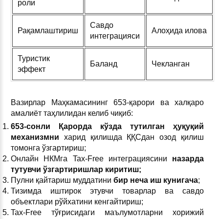
роли
Савдо
Рақамлаштириш
Алоҳида илова
интеграцияси
Туристик
Баланд
Чекланган
эффект
Вазирлар Маҳкамасининг 653-қарори ва халқаро
амалиёт таҳлилидан келиб чиқиб:
653-сонли Қарорда кўзда тутилган ҳуқуқий
механизмни
харид қилишда ҚҚСдан озод қилиш
томонга ўзгартириш;
Онлайн НКМга Tax-Free интеграциясини
назарда
тутувчи ўзгартиришлар киритиш;
Пулни қайтариш муддатини
бир неча иш кунигача
;
Тизимда иштирок этувчи товарлар ва савдо
объектлари рўйхатини кенгайтириш;
Tax-Free тўғрисидаги маълумотларни хорижий