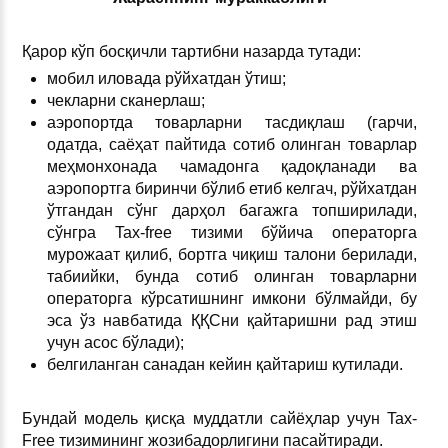
Қарор кўп босқичли тартибни назарда тутади:
мобил иловада рўйхатдан ўтиш;
чекларни сканерлаш;
аэропортда товарларни тасдиқлаш (гарчи,
одатда, саёҳат пайтида сотиб олинган товарлар
меҳмонхонада чамадонга қадоқланади ва
аэропортга биринчи бўлиб етиб келгач, рўйхатдан
ўтгандан сўнг дарҳол багажга топширилади,
сўнгра Tax-free тизими бўйича операторга
мурожаат қилиб, бортга чиқиш талони берилади,
табиийки, бунда сотиб олинган товарларни
операторга кўрсатишнинг имкони бўлмайди, бу
эса ўз навбатида ҚҚСни қайтаришни рад этиш
учун асос бўлади);
белгиланган санадан кейин қайтариш кутилади.
Бундай модель қисқа муддатли сайёҳлар учун Tax-
Free тизимининг жозибадорлигини пасайтиради.