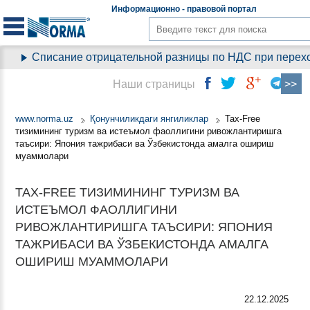
Информационно - правовой
портал
Списание отрицательной разницы по НДС при переходе на
Наши страницы
www.norma.uz
Қонунчиликдаги янгиликлар
Tax-Free
тизимининг туризм ва истеъмол фаоллигини ривожлантиришга
таъсири: Япония тажрибаси ва Ўзбекистонда амалга ошириш
муаммолари
TAX-FREE ТИЗИМИНИНГ ТУРИЗМ ВА
ИСТЕЪМОЛ ФАОЛЛИГИНИ
РИВОЖЛАНТИРИШГА ТАЪСИРИ: ЯПОНИЯ
ТАЖРИБАСИ ВА ЎЗБЕКИСТОНДА АМАЛГА
ОШИРИШ МУАММОЛАРИ
22.12.2025