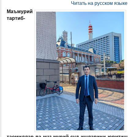
Читать на русском языке
Маъмурий
тартиб-
таомиллар ва маъмурий суд ишларини юритиш