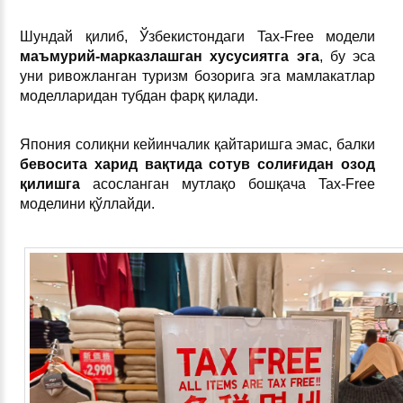
Шундай қилиб, Ўзбекистондаги Tax-Free модели
маъмурий-марказлашган хусусиятга эга
, бу эса
уни ривожланган туризм бозорига эга мамлакатлар
моделларидан тубдан фарқ қилади.
Япония солиқни кейинчалик қайтаришга эмас, балки
бевосита харид вақтида сотув солиғидан озод
қилишга
асосланган мутлақо бошқача Tax-Free
моделини қўллайди.