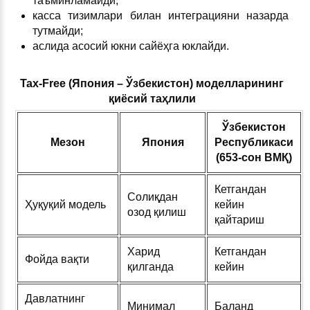
таъминламайди;
касса тизимлари билан интеграцияни назарда
тутмайди;
аслида асосий юкни сайёҳга юклайди.
Tax-Free (Япония – Ўзбекистон) моделларининг
қиёсий таҳлили
Ўзбекистон
Мезон
Япония
Республикаси
(653-сон ВМҚ)
Кетгандан
Солиқдан
Ҳуқуқий модель
кейин
озод қилиш
қайтариш
Харид
Кетгандан
Фойда вақти
қилганда
кейин
Давлатнинг
Минимал
Баланд