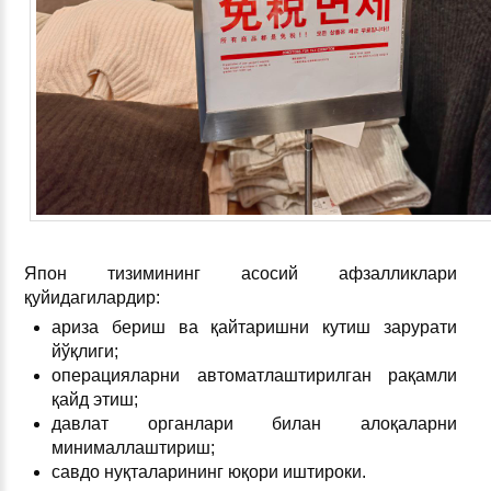
Япон тизимининг асосий афзалликлари
қуйидагилардир:
ариза бериш ва қайтаришни кутиш зарурати
йўқлиги;
операцияларни автоматлаштирилган рақамли
қайд этиш;
давлат органлари билан алоқаларни
минималлаштириш;
савдо нуқталарининг юқори иштироки.