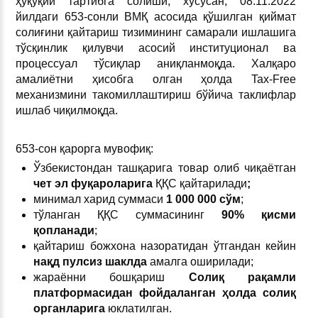
ҳуқуқий тартибга солиши, хусусан, 08.11.2022
йилдаги 653-сонли ВМҚ асосида қўшилган қиймат
солиғини қайтариш тизимининг самарали ишлашига
тўсқинлик қилувчи асосий институционал ва
процессуал тўсиқлар аниқланмоқда. Халқаро
амалиётни ҳисобга олган ҳолда Tax-Free
механизмини такомиллаштириш бўйича таклифлар
ишлаб чиқилмоқда.
653-сон қарорга мувофиқ:
Ўзбекистондан ташқарига товар олиб чиқаётган
чет эл фуқароларига
ҚҚС қайтарилади
;
минимал харид суммаси
1 000 000 сўм
;
тўланган ҚҚС суммасининг
90% қисми
қопланади
;
қайтариш божхона назоратидан ўтгандан кейин
нақд пулсиз шаклда
амалга оширилади;
жараённи бошқариш
Солиқ рақамли
платформасидан фойдаланган ҳолда солиқ
органларига
юклатилган.