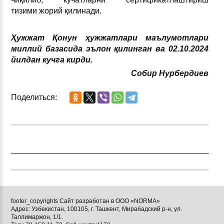
тизими жорий қилинади.
Ҳужжат Қонун ҳужжатлари маълумотлари
миллий базасида эълон қилинган ва 02.10.2024
йилдан кучга кирди.
Собир Нурбердиев
Поделиться:
footer_copyrights Сайт разработан в ООО «NORMA»
Адрес: Узбекистан, 100105, г. Ташкент, Мирабадский р-н, ул.
Таллимаржон, 1/1.