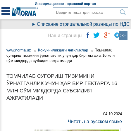
Информационно - правовой
портал
Списание отрицательной разницы по НДС пр
Наши страницы
www.norma.uz
Қонунчиликдаги янгиликлар
Томчилаб
суғориш тизимини ўрнатганлик учун ҳар бир гектарга 16 млн
сўм миқдорда субсидия ажратилади
ТОМЧИЛАБ СУҒОРИШ ТИЗИМИНИ
ЎРНАТГАНЛИК УЧУН ҲАР БИР ГЕКТАРГА 16
МЛН СЎМ МИҚДОРДА СУБСИДИЯ
АЖРАТИЛАДИ
04.10.2024
Читать на русском языке