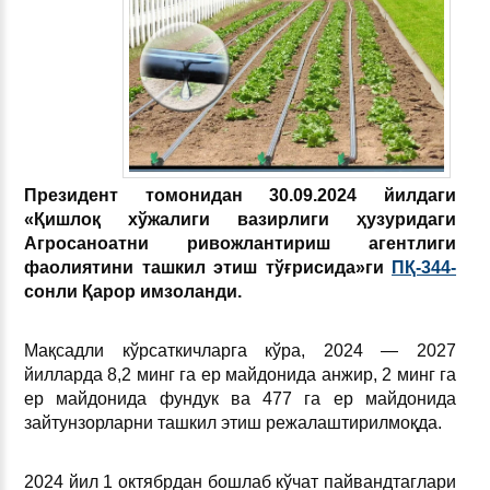
Президент томонидан 30.09.2024 йилдаги
«Қишлоқ хўжалиги вазирлиги ҳузуридаги
Агросаноатни ривожлантириш агентлиги
фаолиятини ташкил этиш тўғрисида»ги
ПҚ-344-
сон
ли
Қарор имзоланди.
Мақсадли кўрсаткичларга кўра, 2024 — 2027
йилларда 8,2 минг га ер майдонида анжир, 2 минг га
ер майдонида фундук ва 477 га ер майдонида
зайтунзорларни ташкил этиш режалаштирилмоқда.
2024 йил 1 октябрдан бошлаб кўчат пайвандтаглари