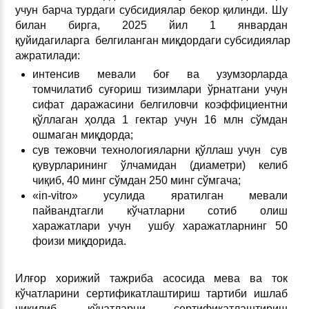
учун барча турдаги субсидиялар бекор қилинди. Шу
билан бирга, 2025 йил 1 январдан
қуйидагиларга белгиланган миқдордаги субсидиялар
ажратилади:
интенсив мевали боғ ва узумзорларда
томчилатиб суғориш тизимлари ўрнатгани учун
сифат даражасини белгиловчи коэффициентни
қўллаган ҳолда 1 гектар учун 16 млн сўмдан
ошмаган миқдорда;
сув тежовчи технологияларни қўллаш учун сув
қувурларининг ўлчамидан (диаметри) келиб
чиқиб, 40 минг сўмдан 250 минг сўмгача;
«in-vitro» усулида яратилган мевали
пайвандтагли кўчатларни сотиб олиш
харажатлари учун ушбу харажатларнинг 50
фоизи миқдорида.
Илғор хорижий тажриба асосида мева ва ток
кўчатларини сертификатлаштириш тартиби ишлаб
чиқилиб, кўчатларни сертификатлаштириш