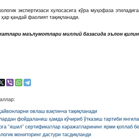
кологик экспертизаси хулосасига кўра муҳофаза этиладиг
 ҳар қандай фаолият тақиқланади.
атлари маълумотлари миллий базасида эълон қилинган
аллар:
ҳайвонларни овлаш вақтинча тақиқланади
алардан фойдаланиш ҳамда кўчириб ўтказиш тартиби янгил
га "яшил" сертификатлар харажатларининг ярми қоплаб б
логик мониторинг дастури тасдиқланди