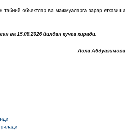
ан табиий объектлар ва мажмуаларга зарар етказиши
 ва 15.08.2026 йилдан кучга киради.
Лола Абдуазимова
анди
ерилади