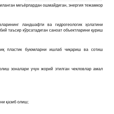
лгиланган меъёрлардан ошмайдиган, энергия тежамкор
увларининг ландшафти ва гидрогеологик ҳолатини
бий таъсир кўрсатадиган саноат объектларини қуриш
офиқ пластик буюмларни ишлаб чиқариш ва сотиш
 олиш зоналари учун жорий этилган чекловлар амал
ни қазиб олиш;