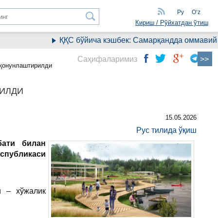
Ру
Oʻz
Кириш / Рўйхатдан ўтиш
ҚҚС бўйича кэшбек: Самарқандда оммавий ра
Саҳифаларимиз
 қонунлаштирилди
РИЛДИ
15.05.2026
Рус тилида ўқиш
бати билан
спубликаси
и – хўжалик