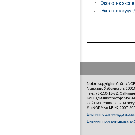
Экологик экспе
Экологик ҳуқу
footer_copyrights Сайт «
Манзили: Ўзбекистон, 1001
Тел.: 78-150-11-72, Call-мар
Бош администратор: Мосин
Сайт материалларини ресур
© «NORMA» МЧЖ, 2007-2026 
Бизнинг сайтимизда жой
Бизнинг порталимизда а