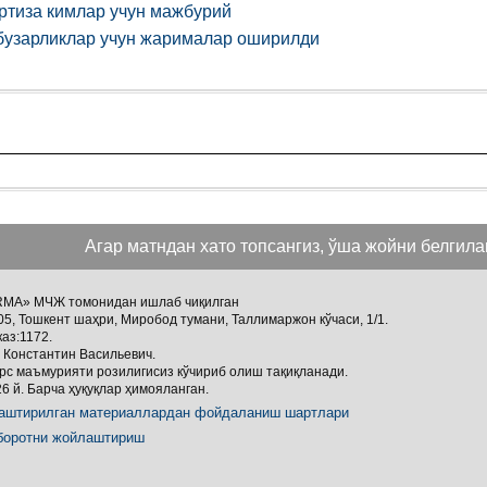
ртиза кимлар учун мажбурий
қбузарликлар учун жарималар оширилди
Агар матндан хато топсангиз, ўша жойни белгиланг
NORMA» МЧЖ томонидан ишлаб чиқилган
05, Тошкент шаҳри, Миробод тумани, Таллимаржон кўчаси, 1/1.
каз:1172.
 Константин Васильевич.
с маъмурияти розилигисиз кўчириб олиш тақиқланади.
й. Барча ҳуқуқлар ҳимояланган.
лаштирилган материаллардан фойдаланиш шартлари
хборотни жойлаштириш