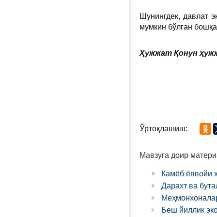
Шунингдек, давлат э
мумкин бўлган бошқа
Ҳужжат Қонун ҳужж
Ўртоқлашиш:
Мавзуга доир матери
Камёб ёввойи 
Дарахт ва бут
Меҳмонхоналар
Беш йиллик эко