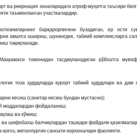
орт ва рекреация зоналаридаги атроф-муҳитга таъсири бе
яти таъминланган участкалардир.
котизимларнинг барқарорлигини бузадиган, ер ости с
рни амалга ошириш, шунингдек, табиий комплексларга сал
ниш тақиқланади.
 Маҳкамаси томонидан тасдиқланадиган рўйхатга мув
ологик тоза ҳудудларда курорт табиий ҳудудлари ва дам
ларни кесиш (санитар кесиш бундан мустасно);
ий моддалардан фойдаланиш;
сақлаш ва кўмиш;
р ва шифобахш балчиқлардан ташқари фойдали қазилмалар
а-қоғоз, металлургия саноати корхоналари фаолияти.