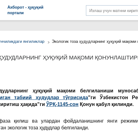
Aхборот - ҳуқуқий
портали
унчиликдаги янгиликлар
Экологик тоза ҳудудларнинг ҳуқуқий мақоми
 ҲУДУДЛАРНИНГ ҲУҚУҚИЙ МАҚОМИ ҚОНУНЛАШТИ
удудларнинг ҳуқуқий мақоми белгиланиши муноса
иган табиий ҳудудлар тўғрисида
"ги Ўзбекистон Ре
киритиш ҳақида"ги
ЎРҚ-1145-сон
Қонун қабул қилинди.
фаза қилиш ва улардан фойдаланишнинг янги режим
ан экологик тоза ҳудудлар белгиланди.