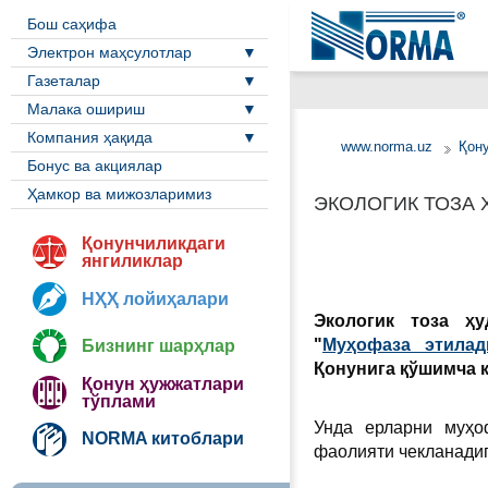
Бош саҳифа
Электрон маҳсулотлар
Газеталар
Малака ошириш
Компания ҳақида
www.norma.uz
Қон
Бонус ва акциялар
Ҳамкор ва мижозларимиз
ЭКОЛОГИК ТОЗА
Қонунчиликдаги
янгиликлар
НҲҲ лойиҳалари
Экологик тоза ҳ
"
Муҳофаза этилад
Бизнинг шарҳлар
Қонунига қўшимча 
Қонун ҳужжатлари
тўплами
Унда ерларни муҳо
NORMA китоблари
фаолияти чекланадиг