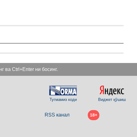
 ва Ctrl+Enter ни босинг.
Тугмамиз коди
Виджет қўшиш
RSS канал
18+