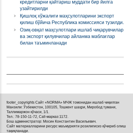
кредитларни қайтариш муддати бир йилга
узайтирилди
Қишлоқ хўжалиги маҳсулотларини экспорт
қилиш бўйича Республика комиссияси тузилди.
Озиқ-овқат маҳсулотлари ишлаб чиқарувчилар
ва экспорт қилувчилар айланма маблағлар
билан таъминланади
footer_copyrights Сайт «NORMA» МЧЖ томонидан ишлаб чиқилган
Манзили: Ўзбекистон, 100105, Тошкент шаҳри, Миробод тумани,
Таллимаржон кўчаси, 1/1.
Тел.: 78-150-11-72, Call-марказ:1172.
Бош администратор: Мосин Константин Васильевич.
Сайт материалларини ресурс маъмурияти розилигисиз кўчириб олиш
тақиқланади.