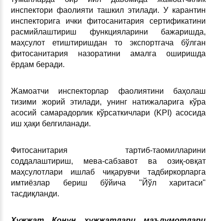
инспектори фаолияти ташкил этилади. У карантин
инспекторига ички фитосанитария сертификатини
расмийлаштириш функцияларини бажаришда,
маҳсулот етиштиришдан то экспортгача бўлган
фитосанитария назоратини амалга оширишда
ёрдам беради.
Жамоатчи инспекторлар фаолиятини баҳолаш
тизими жорий этилади, унинг натижаларига кўра
асосий самарадорлик кўрсаткичлари (KPI) асосида
иш ҳақи белгиланади.
Фитосанитария тартиб-таомилларини
соддалаштириш, мева-сабзавот ва озиқ-овқат
маҳсулотлари ишлаб чиқарувчи тадбиркорларга
имтиёзлар бериш бўйича "Йўл харитаси"
тасдиқланди.
Ҳужжат Қонун ҳужжатлари маълумотлари