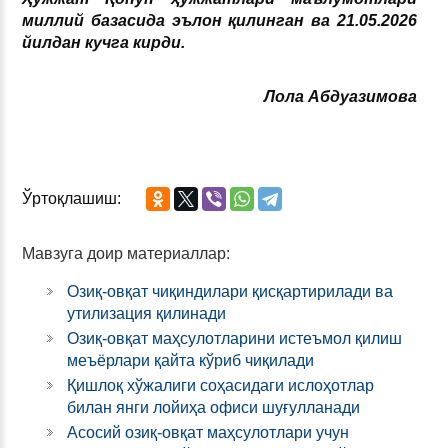
миллий базасида эълон қилинган ва 21.05.2026
йилдан кучга кирди.
Лола Абдуазимова
Ўртоқлашиш:
Мавзуга доир материаллар:
Озиқ-овқат чиқиндилари қисқартирилади ва
утилизация қилинади
Озиқ-овқат маҳсулотларини истеъмол қилиш
меъёрлари қайта кўриб чиқилади
Қишлоқ хўжалиги соҳасидаги ислоҳотлар
билан янги лойиҳа офиси шуғулланади
Асосий озиқ-овқат маҳсулотлари учун