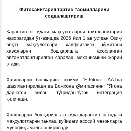
Фитосанитария тартиб-таомилларини
соддалаштириш
Карантин остидаги маҳсулотларни фитосанитария
назоратидан ўтказишда 2026 йил 1 августдан Озиқ-
овқат маҳсулотлари хавфсизлиги қўмитаси
хавфларни бошқаришга асосланган
автоматлаштирилган саралаш механизмини жорий
этади.
Хавфларни бошқариш тизими "E-Fitouz" ААТда
шакллантирилади ва Божхона қўмитасининг "Ягона
дарча"си билан тўғридан-тўғри интеграция
қилинади.
Хавфларни бошқариш асосида карантин остидаги
маҳсулотларни танлаш қуйидаги асосий мезонларга
мувофиқ амалга оширилади: