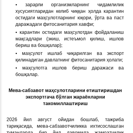
• зарарли организмларнинг чидамлилик
хусусиятларидан келиб чиққан ҳолда карантин
остидаги маҳсулотларнинг юқори, ўрта ва паст
даражадаги фитосанитария хавфи;
• карантин остидаги маҳсулотдан фойдаланиш
мақсадлари (экиш, истеъмол қилиш, ишлов
бериш ва бошқалар);
• маҳсулот ишлаб чиқарилган ва экспорт
қилинадиган давлатнинг фитосанитария ҳолати;
• маҳсулотга ишлов бериш даражаси ва
бошқалар.
Мева-сабзавот маҳсулотларини етиштиришдан
экспортгача бўлган жараёнларни
такомиллаштириш
2026 йил август ойидан бошлаб, тажриба
тариқасида, мева-сабзавотчиликка ихтисослашган
туманларда бир йил давомида жамоатчилик