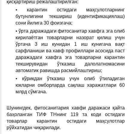
қисқартириш режалаштирилган:
• карантин остидаги маҳсулотларнинг
бутунлигини текшириш (идентификациялаш)
сони йилига 30 фоизгача;
• ўрта даражадаги фитосанитар хавфга эга олиб
кирилаётган товарларни назорат қилиш учун
ўртача 3 иш кунидан 1 иш кунигача вақт
сарфланиши ва хавф профиллари асосида паст
даражадаги хавфга эга товарларни карантин
текширувидан ўтказиш далолатномасини
автоматик равишда расмийлаштириш;
• кўрикдан ўтказиш учун олиб ўтиладиган
юкларни омборларда сақлаш харажатлари 60
млрд сўмгача.
Шунингдек, фитосанитария хавфи даражаси қайта
баҳоланган ТИФ ТНнинг 119 та коди остидаги
товарлар карантин остидаги маҳсулотлар
рўйхатидан чиқарилади.