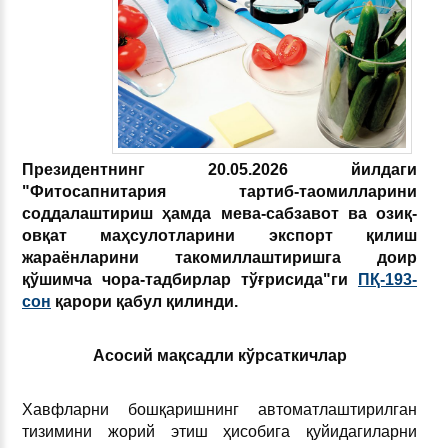
Президентнинг 20.05.2026 йилдаги
"
Фитосапнитария тартиб-таомилларини
соддалаштириш ҳамда мева-сабзавот ва озиқ-
овқат маҳсулотларини экспорт қилиш
жараёнларини такомиллаштириш
га доир
қўшимча чора-тадбирлар тўғрисида"ги
ПҚ-193-
сон
қарори қабул қилинди.
Асосий мақсадли кўрсаткичлар
Хавфларни бошқаришнинг автоматлаштирилган
тизимини жорий этиш ҳисобига қуйидагиларни