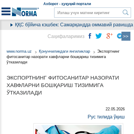
Aхборот - ҳуқуқий
портали
ҚҚС бўйича кэшбек: Самарқандда оммавий равишда ко
Саҳифаларимиз
www.norma.uz
Қонунчиликдаги янгиликлар
Экспортнинг
фитосанитар назорати хавфларни бошқариш тизимига
ўтказилади
ЭКСПОРТНИНГ ФИТОСАНИТАР НАЗОРАТИ
ХАВФЛАРНИ БОШҚАРИШ ТИЗИМИГА
ЎТКАЗИЛАДИ
22.05.2026
Рус тилида ўқиш