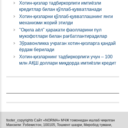
Хотин-қизлар тадбиркорлиги имтиёзли
кредитлар билан қўллаб-қувватланади
Хотин-қизларни қўллаб-қувватлашнинг янги
механизми жорий этилди
"Оқила аёл" ҳаракати фаолларини пул
мукофотлари билан рағбатлантирадилар
Зўравонликка учраган хотин-қизларга қандай
ёрдам берилади
Хотин-қизларнинг тадбиркорлиги учун – 100
млн АҚШ доллари миқдорда имтиёзли кредит
footer_copyrights Сайт «NORMA» МЧЖ томонидан ишлаб чиқилган
Манзили: Ўзбекистон, 100105, Тошкент шаҳри, Миробод тумани,