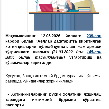
Маҳкамасининг 12.05.2026 йилдаги
239-сон
қарори билан "Аёллар дафтари"га киритилган
хотин-қизларни қўллаб-қувватлаш жамғармаси
тўғрисидаги низомга
(31.03.2022 йил
145-сон
ВМҚ билан тасдиқланган)
ўзгартириш ва
қўшимчалар киритилди.
Хусусан, бошқа ижтимоий ёрдам турларига қўшимча
равишда қуйидагилар жорий қилинди:
• Хотин-қизларнинг руҳий ҳолатини яхшилаш
тарзидаги ижтимоий ёрдамни кўрсатиш
паспорти.