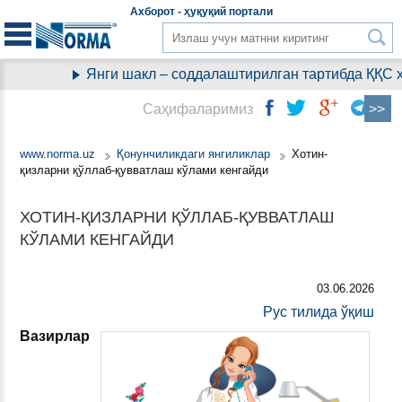
Aхборот - ҳуқуқий
портали
Янги шакл – соддалаштирилган тартибда ҚҚС ҳи
Саҳифаларимиз
www.norma.uz
Қонунчиликдаги янгиликлар
Хотин-
қизларни қўллаб-қувватлаш кўлами кенгайди
ХОТИН-ҚИЗЛАРНИ ҚЎЛЛАБ-ҚУВВАТЛАШ
КЎЛАМИ КЕНГАЙДИ
03.06.2026
Рус тилида ўқиш
Вазирлар