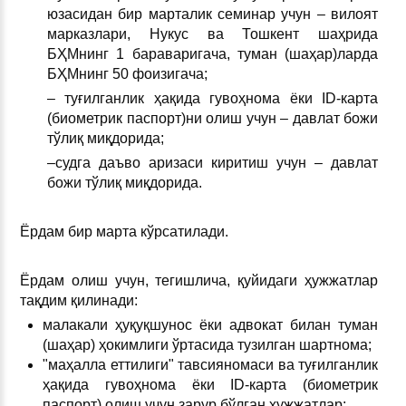
юзасидан бир марталик семинар учун – вилоят
марказлари, Нукус ва Тошкент шаҳрида
БҲМнинг 1 бараваригача, туман (шаҳар)ларда
БҲМнинг 50 фоизигача;
– туғилганлик ҳақида гувоҳнома ёки ID-карта
(биометрик паспорт)ни олиш учун – давлат божи
тўлиқ миқдорида;
–судга даъво аризаси киритиш учун – давлат
божи тўлиқ миқдорида.
Ёрдам бир марта кўрсатилади.
Ёрдам олиш учун, тегишлича, қуйидаги ҳужжатлар
тақдим қилинади:
малакали ҳуқуқшунос ёки адвокат билан туман
(шаҳар) ҳокимлиги ўртасида тузилган шартнома;
"маҳалла еттилиги" тавсияномаси ва туғилганлик
ҳақида гувоҳнома ёки ID-карта (биометрик
паспорт) олиш учун зарур бўлган ҳужжатлар;