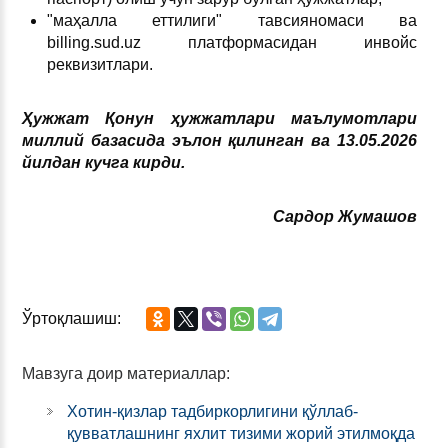
"маҳалла еттилиги" тавсияномаси ва
billing.sud.uz платформасидан инвойс
реквизитлари.
Ҳужжат Қонун ҳужжатлари маълумотлари
миллий базасида эълон қилинган ва 13.05.2026
йилдан кучга кирди.
Сардор Жумашов
Ўртоқлашиш:
Мавзуга доир материаллар:
Хотин-қизлар тадбиркорлигини қўллаб-
қувватлашнинг яхлит тизими жорий этилмоқда