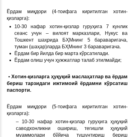
Ёрдам миқдори (4-тоифага киритилган хотин-
қизларга):
10-30 нафар хотин-қизлар гуруҳига 7 кунлик
сеанс учун – вилоят марказлари, Нукус ва
Тошкент шаҳрида БҲМнинг 5 бараваригача,
туман (шаҳар)ларда БҲМнинг 3 бараваригача.
Ёрдам бир йилда бир марта кўрсатилади.
Ёрдам олиш учун ҳужжатлар талаб этилмайди;
•
Хотин-қизларга ҳуқуқий маслаҳатлар ва ёрдам
бериш тарзидаги ижтимоий ёрдамни кўрсатиш
паспорти.
Ёрдам миқдори (5-тоифага киритилган хотин-
қизларга):
– 10-30 нафар хотин-қизлар гуруҳига ҳуқуқий
саводхонликни ошириш, тегишли ҳуқуқий
муаммолари бўйича тушунтириш бериш