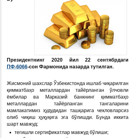
Президентнинг 2020 йил 22 сентябрдаги
ПФ-6066
-сон Фармонида назарда тутилган.
Жисмоний шахслар Ўзбекистонда ишлаб чиқарилган
қимматбаҳо металлардан тайёрланган ўлчовли
ёмбилар ва Марказий банкнинг қимматбаҳо
металлардан тайёрланган тангаларини
мамлакатимиз ҳудудидан ташқарига чекловларсиз
олиб чиқиш ҳуқуқига эга бўлишди. Бунда иккита
шарт мавжуд:
тегишли сертификатлар мавжуд бўлиши;