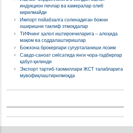
индукцион печлар ва камералар олиб
кирилмайди
Импорт пойабзалга солинадиган божни
оширишни таклиф этмоқдалар
ТИФнинг ҳалол иштирокчиларига – алоҳида
мақом ва соддалаштиришлар
Божхона брокерлари суғурталаниши лозим
Савдо-саноат сиёсатида янги чора-тадбирлар
қабул қилинди
Экспорт тартиб-таомиллари ЖСТ талабларига
мувофиқлаштирилмоқда