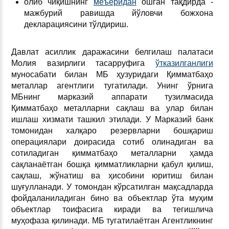
олиб чиқишнинг
меъёридан
ошган тақдирда -
мажбурий равишда йўловчи божхона
декларациясини тўлдириш.
Давлат асиллик даражасини белгилаш палатаси
Молия вазирлиги тасарруфига
ўтказилганлиги
муносабати билан МБ ҳузуридаги Қимматбаҳо
металлар агентлиги тугатилади. Унинг ўрнига
МБнинг марказий аппарати тузилмасида
Қимматбаҳо металларни сақлаш ва улар билан
ишлаш хизмати ташкил этилади. У Марказий банк
томонидан халқаро резервларни бошқариш
операциялари доирасида сотиб олинадиган ва
сотиладиган қимматбаҳо металларни ҳамда
сақланаётган бошқа қимматликларни қабул қилиш,
сақлаш, жўнатиш ва ҳисобини юритиш билан
шуғулланади. У томондан кўрсатилган мақсадларда
фойдаланиладиган бино ва объектлар ўта муҳим
объектлар тоифасига киради ва тегишлича
муҳофаза қилинади. МБ тугатилаётган Агентликнинг