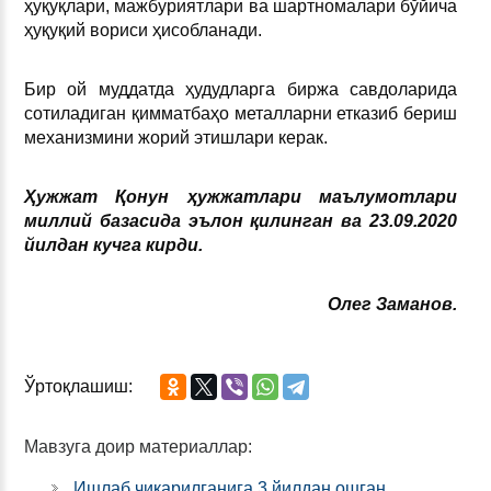
ҳуқуқлари, мажбуриятлари ва шартномалари бўйича
ҳуқуқий вориси ҳисобланади.
Бир ой муддатда ҳудудларга биржа савдоларида
сотиладиган қимматбаҳо металларни етказиб бериш
механизмини жорий этишлари керак.
Ҳужжат Қонун ҳужжатлари маълумотлари
миллий базасида эълон қилинган ва 23.09.2020
йилдан кучга кирди.
Олег Заманов.
Ўртоқлашиш:
Мавзуга доир материаллар:
Ишлаб чиқарилганига 3 йилдан ошган