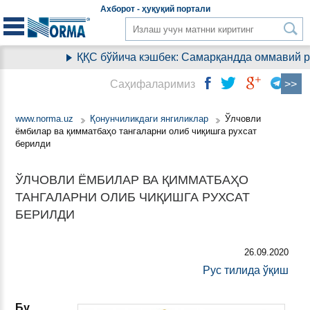
Aхборот - ҳуқуқий
портали
ҚҚС бўйича кэшбек: Самарқандда оммавий ра
Саҳифаларимиз
www.norma.uz
Қонунчиликдаги янгиликлар
Ўлчовли
ёмбилар ва қимматбаҳо тангаларни олиб чиқишга рухсат
берилди
ЎЛЧОВЛИ ЁМБИЛАР ВА ҚИММАТБАҲО
ТАНГАЛАРНИ ОЛИБ ЧИҚИШГА РУХСАТ
БЕРИЛДИ
26.09.2020
Рус тилида ўқиш
Бу