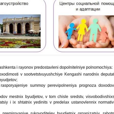
ashkenta i rayonov predostavleni dopolnitelniye polnomochiya:
bхodimosti v sootvetstvuyushchiye Kengashi narodniх deputat
byudjetov;
 rasporyajeniye summoy perevipolneniya prognoza doхodov
odov mestniх byudjetov, v tom chisle sredstv, visvobodivshiх
zatsiy i iх shtatniх yedinits v predelaх ustanovlenniх norma
premirovaniye rukovoditeley byudjetniх organizatsiy, rabotn