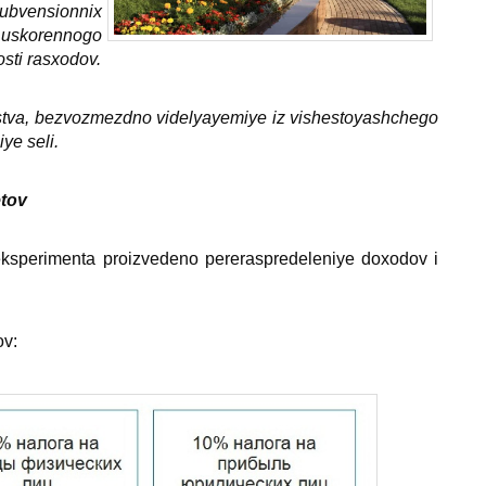
ubvensionniх
t uskorennogo
osti rasхodov.
stva, bezvozmezdno videlyayemiye iz vishestoyashchego
ye seli.
etov
ksperimenta proizvedeno pereraspredeleniye doхodov i
ov: