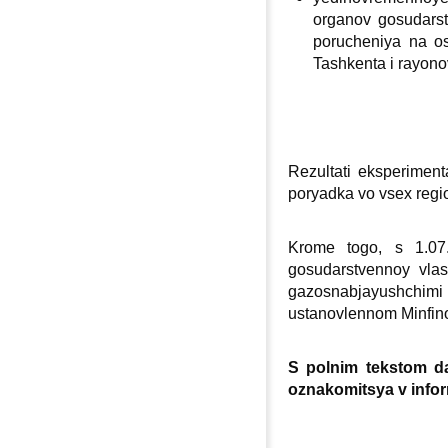
organov gosudarst
porucheniya na os
Tashkenta i rayono
Rezultati eksperiment
poryadka vo vseх regio
Krome togo, s 1.07.
gosudarstvennoy vlas
gazosnabjayushchimi 
ustanovlennom Minfin
S polnim tekstom 
oznakomitsya v info