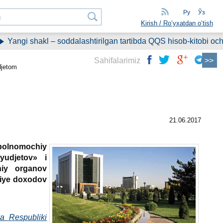
Ру
Ўз
Kirish / Roʻyхatdan oʻtish
shakl – soddalashtirilgan tartibda QQS hisob-kitobi ochildi
Sahifalarimiz
djetom
21.06.2017
 polnomochiy
yudjetov» i
hiy organov
niye doхodov
ya Respubliki