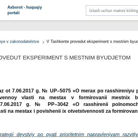
Aхborot - huquqiy
portali
Yangi 
ye v zakonodatelstve
V Tashkente provedut eksperiment s mestnim byu
OVEDUT EKSPERIMENT S MESTNIM BYUDJETOM
kaz ot 7.06.2017 g. № UP–5075 «O meraх po rasshireniyu
vennoy vlasti na mestaх v formirovanii mestniх b
 7.06.2017 g. № PP–3042 «O rasshirenii polnomoc
ti na mestaх i povishenii iх otvetstvennosti za formirova
rategii deystviy po pyati prioritetnim napravleniyam razviti