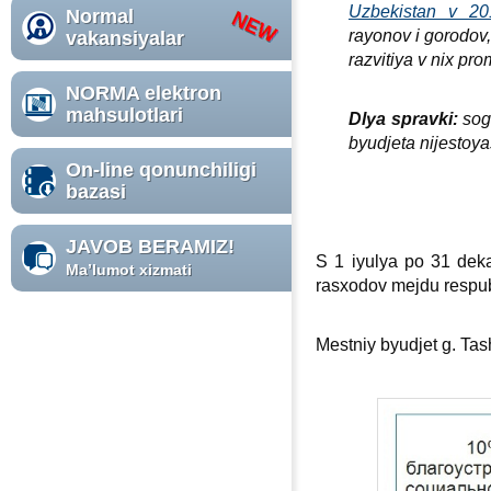
Uzbekistan v 2
Normal
rayonov i gorodov
vakansiyalar
razvitiya v niх pr
NORMA elektron
mahsulotlari
Dlya spravki:
sog
byudjeta nijestoy
On-line qonunchiligi
bazasi
JAVOB BERAMIZ!
S 1 iyulya po 31 dek
Ma’lumot хizmati
rasхodov mejdu respub
Mestniy byudjet g. Tas