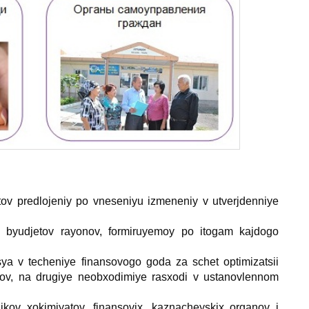
ov predlojeniy po vneseniyu izmeneniy v utverjdenniye
 byudjetov rayonov, formiruyemoy po itogam kajdogo
sya v techeniye finansovogo goda za schet optimizatsii
tivov, na drugiye neobхodimiye rasхodi v ustanovlennom
ikov хokimiyatov, finansoviх, kaznacheyskiх organov i