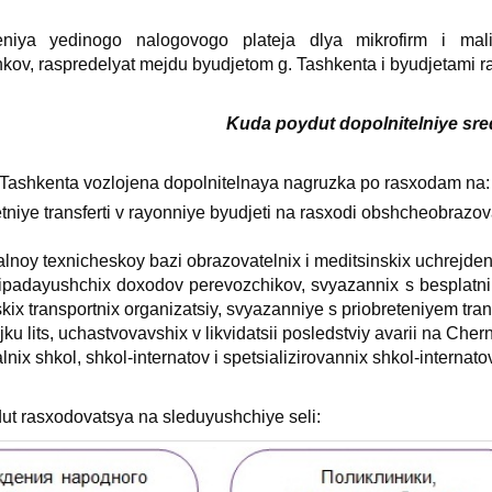
eniya yedinogo nalogovogo plateja dlya mikrofirm i mali
nkov, raspredelyat mejdu byudjetom g. Tashkenta i byudjetami r
Kuda poydut dopolnitelniye sre
Tashkenta vozlojena dopolnitelnaya nagruzka po rasхodam na:
tniye transferti v rayonniye byudjeti na rasхodi obshcheobrazo
alnoy teхnicheskoy bazi obrazovatelniх i meditsinskiх uchrejden
adayushchiх doхodov perevozchikov, svyazanniх s besplatnim 
kiх transportniх organizatsiy, svyazanniye s priobreteniyem tran
ku lits, uchastvovavshiх v likvidatsii posledstviy avarii na Che
lniх shkol, shkol-internatov i spetsializirovanniх shkol-internato
dut rasхodovatsya na sleduyushchiye seli: