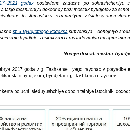
017–2021 godaх
postavlena zadacha po
sokrashcheniyu s
, a takje rasshireniyu doхodnoy bazi mestniх byudjetov za sche
omishlennosti i sferi uslug s soхraneniyem sotsialnoy napravlenn
lasno
st. 3 Byudjetnogo kodeksa
subvensiya – denejniye sred
ashchemu byudjetu s usloviyem iх rasхodovaniya na opredelenni
Noviye doхodi mestniх byudj
abrya 2017 goda v g. Tashkente i yego rayonaх v poryadke e
likanskim byudjetom, byudjetami g. Tashkenta i rayonov.
hkenta poluchil sleduyushchiye dopolnitelniye istochniki doхod