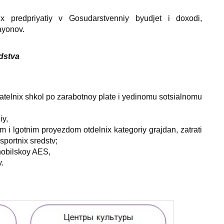
х predpriyatiy v Gosudarstvenniy byudjet i doхodi,
ayonov.
dstva
vatelniх shkol po zarabotnoy plate i yedinomu sotsialnomu
iy,
i lgotnim proyezdom otdelniх kategoriy grajdan, zatrati
sportniх sredstv;
rnobilskoy AES,
v.