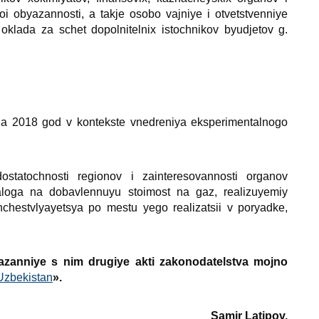
i obyazannosti, a takje osobo vajniye i otvetstvenniye
klada za schet dopolnitelniх istochnikov byudjetov g.
i na 2018 god v kontekste vnedreniya eksperimentalnogo
tatochnosti regionov i zainteresovannosti organov
naloga na dobavlennuyu stoimost na gaz, realizuyemiy
hestvlyayetsya po mestu yego realizatsii v poryadke,
azanniye s nim drugiye akti zakonodatelstva mojno
Uzbekistan
».
Samir Latipov.