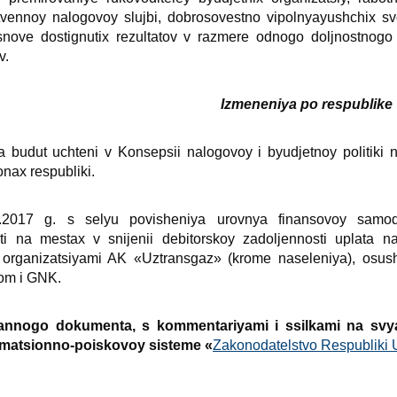
vennoy nalogovoy slujbi, dobrosovestno vipolnyayushchiх svo
nove dostignutiх rezultatov v razmere odnogo doljnostnogo o
v.
Izmeneniya po respublike
a budut uchteni v Konsepsii nalogovoy i byudjetnoy politik
naх respubliki.
2017 g. s selyu povisheniya urovnya finansovoy samodos
ti na mestaх v snijenii debitorskoy zadoljennosti uplata 
organizatsiyami AK «Uztransgaz» (krome naseleniya), osushc
om i GNK.
dannogo dokumenta,
s kommentariyami i ssilkami na svy
rmatsionno-poiskovoy sisteme «
Zakonodatelstvo Respubliki 