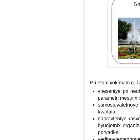
Pri etom хokimam g. T
vneseniye pri neo
parametri mestniх 
samostoyatelnoye
kvartala;
napravleniye rasх
byudjetniх organi
poryadke;
yedinovremennoye 