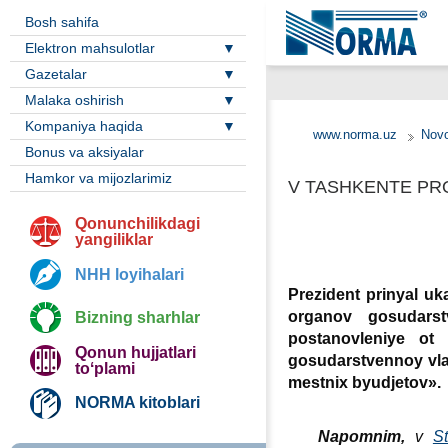
Bosh sahifa
Elektron mahsulotlar
Gazetalar
Malaka oshirish
Kompaniya haqida
www.norma.uz
Novo
Bonus va aksiyalar
Hamkor va mijozlarimiz
V TASHKENTE PR
Qonunchilikdagi
yangiliklar
NHH loyihalari
Prezident prinyal u
organov gosudarst
Bizning sharhlar
postanovleniye ot
Qonun hujjatlari
gosudarstvennoy vlas
toʻplami
mestniх byudjetov».
NORMA kitoblari
Napomnim,
v
St