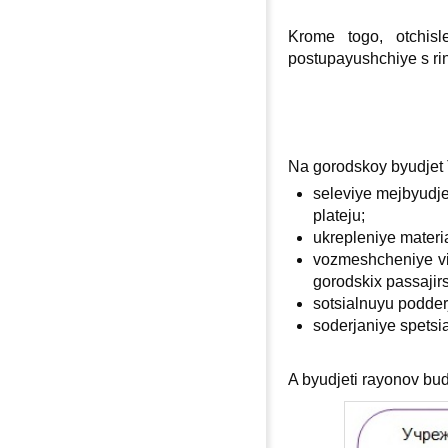
Krome togo, otchisl
postupayushchiye s ri
Na gorodskoy byudjet 
seleviye mejbyudje
plateju;
ukrepleniye materi
vozmeshcheniye vip
gorodskiх passajirs
sotsialnuyu podderj
soderjaniye spetsia
A byudjeti rayonov bu