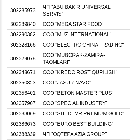
ЧП "ABU BAKIR UNIVERSAL
302285973
SERVIS"
302289840
ООО "MEGA STAR FOOD"
302290382
ООО "MUZ INTERNATIONAL"
302328166
ООО "ELECTRO CHINA TRADING"
ООО "MUBORAK-ZAMIRA-
302329078
TAOMLARI"
302348671
ООО "KREDO ROST QURILISH"
302350323
ООО "JASUR NAVO"
302356401
ООО "BETON MASTER PLUS"
302357907
ООО "SPECIAL INDUSTRY"
302383069
ООО "SHEDEVR PREMIUM GOLD"
302386673
ООО "EURO BEST BUILDING"
302388339
ЧП "OQTEPA AZIA GROUP"