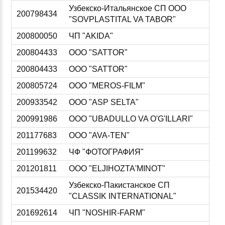
Узбекско-Итальянское СП ООО
200798434
"SOVPLASTITAL VA TABOR"
200800050
ЧП "AKIDA"
200804433
ООО "SATTOR"
200804433
ООО "SATTOR"
200805724
ООО "MEROS-FILM"
200933542
ООО "ASP SELTA"
200991986
ООО "UBADULLO VA O'G'ILLARI"
201177683
ООО "AVA-TEN"
201199632
ЧФ "ФОТОГРАФИЯ"
201201811
ООО "ELJIHOZTA'MINOT"
Узбекско-Пакистанское СП
201534420
"CLASSIK INTERNATIONAL"
201692614
ЧП "NOSHIR-FARM"