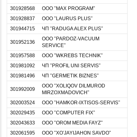
301928568
ООО "MAX PROGRAM"
301928837
ООО "LAURUS PLUS"
301944715
ЧП "RADUGA ALEX PLUS"
ООО "PARDOZ-VACUUM
301952136
SERVICE"
301957588
ООО "WKREBS TECHNIK"
301981092
ЧП "PROFIL UNI SERVIS"
301981496
ЧП "GERMETIK BIZNES"
ООО "XOLIQOV DILMUROD
301992009
MIRZOXMADOVICH"
302003524
ООО "HAMKOR-IXTISOS-SERVIS"
302029435
ООО "COMPUTER FIX"
302043633
ООО "OROM MEDIA FAYZ"
302061595
ООО "XO'JAYIJAHON SAVDO"