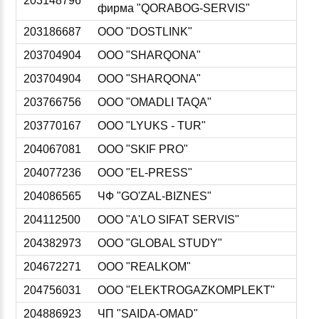
203148796
фирма "QORABOG-SERVIS"
203186687
ООО "DOSTLINK"
203704904
ООО "SHARQONA"
203704904
ООО "SHARQONA"
203766756
ООО "OMADLI TAQA"
203770167
ООО "LYUKS - TUR"
204067081
ООО "SKIF PRO"
204077236
ООО "EL-PRESS"
204086565
ЧФ "GO'ZAL-BIZNES"
204112500
ООО "A'LO SIFAT SERVIS"
204382973
ООО "GLOBAL STUDY"
204672271
ООО "REALKOM"
204756031
ООО "ELEKTROGAZKOMPLEKT"
204886923
ЧП "SAIDA-OMAD"