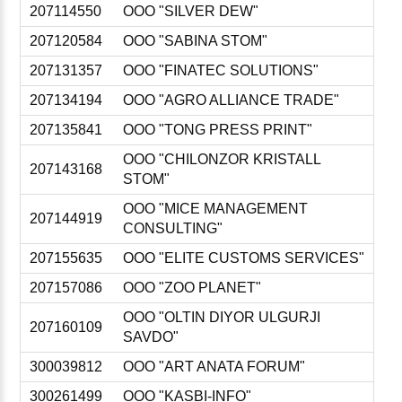
207114550
ООО "SILVER DEW"
207120584
ООО "SABINA STOM"
207131357
ООО "FINATEC SOLUTIONS"
207134194
ООО "AGRO ALLIANCE TRADE"
207135841
ООО "TONG PRESS PRINT"
ООО "CHILONZOR KRISTALL
207143168
STOM"
ООО "MICE MANAGEMENT
207144919
CONSULTING"
207155635
ООО "ELITE CUSTOMS SERVICES"
207157086
ООО "ZOO PLANET"
ООО "OLTIN DIYOR ULGURJI
207160109
SAVDO"
300039812
ООО "ART ANATA FORUM"
300261499
ООО "KASBI-INFO"