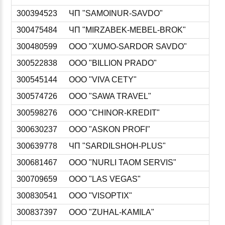
300394523
ЧП "SAMOINUR-SAVDO"
300475484
ЧП "MIRZABEK-MEBEL-BROK"
300480599
ООО "XUMO-SARDOR SAVDO"
300522838
ООО "BILLION PRADO"
300545144
ООО "VIVA CETY"
300574726
ООО "SAWA TRAVEL"
300598276
ООО "CHINOR-KREDIT"
300630237
ООО "ASKON PROFI"
300639778
ЧП "SARDILSHOH-PLUS"
300681467
ООО "NURLI TAOM SERVIS"
300709659
ООО "LAS VEGAS"
300830541
ООО "VISOPTIX"
300837397
ООО "ZUHAL-KAMILA"