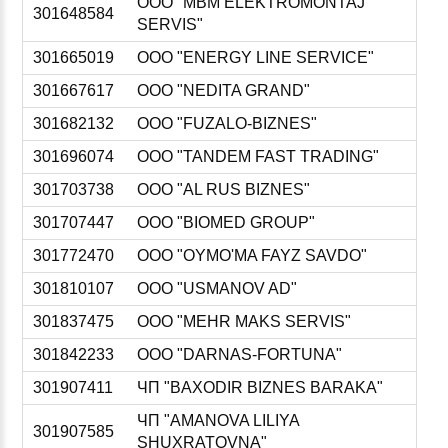
ООО "MBM ELEKTROMONTAJ
301648584
SERVIS"
301665019
ООО "ENERGY LINE SERVICE"
301667617
ООО "NEDITA GRAND"
301682132
ООО "FUZALO-BIZNES"
301696074
ООО "TANDEM FAST TRADING"
301703738
ООО "AL RUS BIZNES"
301707447
ООО "BIOMED GROUP"
301772470
ООО "OYMO'MA FAYZ SAVDO"
301810107
ООО "USMANOV AD"
301837475
ООО "MEHR MAKS SERVIS"
301842233
ООО "DARNAS-FORTUNA"
301907411
ЧП "BAXODIR BIZNES BARAKA"
ЧП "AMANOVA LILIYA
301907585
SHUXRATOVNA"