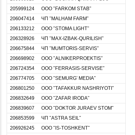
205999124
ООО "FARKOM STAB"
206047414
ЧП "MALHAM FARM"
206133212
ООО "STOMA LIGHT"
206328926
ЧП "MAX-IZBAK-QURILISH"
206675844
ЧП "MUMTORIS-SERVIS"
206698902
ООО "ALNIKERPROEKTIS"
206724354
ООО "FERRASIS-SERVISE"
206774705
ООО "SEMURG' MEDIA"
206801250
ООО "TAFAKKUR NASHRIYOTI"
206832649
ООО "ZAFAR IRODA"
206839607
ООО "DOKTOR JURAEV STOM"
206853599
ЧП "ASTRA SEIL"
206926245
ООО "IS-TOSHKENT"