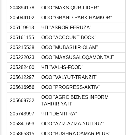
204894178
ООО "MAKS-QUR-LIDER"
205044102
ООО "GRAND-PARK HAMKOR"
205119918
ЧП "ASROR FERUZA"
205161155
ООО "ACCOUNT BOOK"
205215538
ООО "MUBASHIR-OLAM"
205222023
ООО "MAXSUSALOQAMONTAJ"
205282400
ЧП "VAL-IS-FOOD"
205612297
ООО "VALYUT-TRANZIT"
205616956
ООО "PROGRESS-AKTIV"
ООО "AGRO BIZNES INFORM
205669732
TAHRIRIYATI"
205743997
ЧП "IDENTI RA"
205841693
ООО "AZIZ-AZIZA-YULDUZ"
205865315
ООО "BUSHRA QAMAR PLUS"