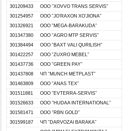
301209433
ООО "XOVVO TRANS SERVIS"
301254957
ООО "JO'RAXON XO'JIONA"
301326921
ООО "MEGA-BARAKUDA"
301347380
ООО "AGRO MTP SERVIS"
301384494
ООО "BAXT VALI QURILISH"
301422257
ООО "ZUXRO MEBEL"
301437736
ООО "GREEN PAY"
301437808
ЧП "MUNCH METPLAST"
301463809
ООО "ANAS TEX"
301511881
ООО "EVTERRA-SERVIS"
301526633
ООО "HUDAA INTERNATIONAL"
301581471
ООО "RBN GOLD"
301599187
ЧП "DARVOZAI BARAKA"