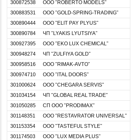
300872538
ООО "ROBERTO MODELS"
300883531
ООО "GOLD-SPRING-TRADING"
300890444
ООО "ELIT PAY PLYUS"
300890784
ЧП "LYAKIS LYUTSIYA"
300927395
ООО "EKO LUX CHEMICAL"
300948274
ЧП "ZULFIYA GOLD"
300958516
ООО "RIMAK-AVTO"
300974710
ООО "ITAL DOORS"
301000624
ООО "CHEGARA SERVIS"
301034154
ЧП "GLOBAL REAL TRADE"
301050285
СП ООО "PRODIMAX"
301148351
ООО "RESTAVRATOR UNIVERSAL"
301153354
ООО "TASTEFUL STYLE"
301174503
ООО "LUX MEDIA PLUS"