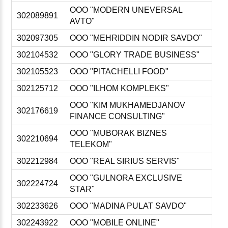
ООО "MODERN UNEVERSAL
302089891
AVTO"
302097305
ООО "MEHRIDDIN NODIR SAVDO"
302104532
ООО "GLORY TRADE BUSINESS"
302105523
ООО "PITACHELLI FOOD"
302125712
ООО "ILHOM KOMPLEKS"
ООО "KIM MUKHAMEDJANOV
302176619
FINANCE CONSULTING"
ООО "MUBORAK BIZNES
302210694
TELEKOM"
302212984
ООО "REAL SIRIUS SERVIS"
ООО "GULNORA EXCLUSIVE
302224724
STAR"
302233626
ООО "MADINA PULAT SAVDO"
302243922
ООО "MOBILE ONLINE"