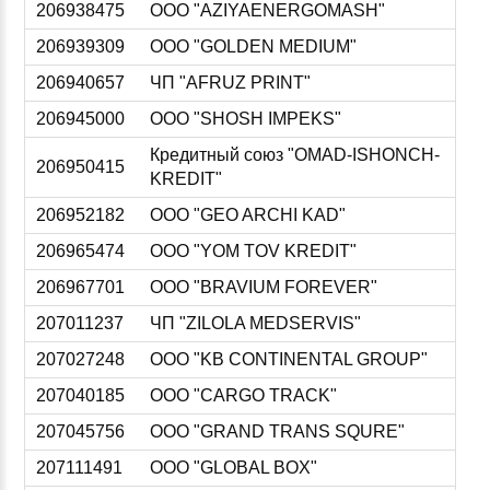
206938475
ООО "AZIYAENERGOMASH"
206939309
ООО "GOLDEN MEDIUM"
206940657
ЧП "AFRUZ PRINT"
206945000
ООО "SHOSH IMPEKS"
Кредитный союз "OMAD-ISHONCH-
206950415
KREDIT"
206952182
ООО "GEO ARCHI KAD"
206965474
ООО "YOM TOV KREDIT"
206967701
ООО "BRAVIUM FOREVER"
207011237
ЧП "ZILOLA MEDSERVIS"
207027248
ООО "KB CONTINENTAL GROUP"
207040185
ООО "CARGO TRACK"
207045756
ООО "GRAND TRANS SQURE"
207111491
ООО "GLOBAL BOX"