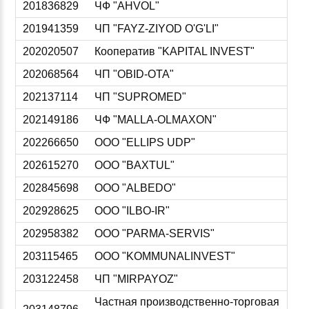
201836829
ЧФ "AHVOL"
201941359
ЧП "FAYZ-ZIYOD O'G'LI"
202020507
Кооператив "KAPITAL INVEST"
202068564
ЧП "OBID-OTA"
202137114
ЧП "SUPROMED"
202149186
ЧФ "MALLA-OLMAXON"
202266650
ООО "ELLIPS UDP"
202615270
ООО "BAXTUL"
202845698
ООО "ALBEDO"
202928625
ООО "ILBO-IR"
202958382
ООО "PARMA-SERVIS"
203115465
ООО "KOMMUNALINVEST"
203122458
ЧП "MIRPAYOZ"
Частная производственно-торговая