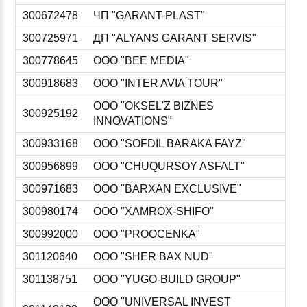
300672478
ЧП "GARANT-PLAST"
300725971
ДП "ALYANS GARANT SERVIS"
300778645
ООО "BEE MEDIA"
300918683
ООО "INTER AVIA TOUR"
ООО "OKSEL'Z BIZNES
300925192
INNOVATIONS"
300933168
ООО "SOFDIL BARAKA FAYZ"
300956899
ООО "CHUQURSOY ASFALT"
300971683
ООО "BARXAN EXCLUSIVE"
300980174
ООО "XAMROX-SHIFO"
300992000
ООО "PROOCENKA"
301120640
ООО "SHER BAX NUD"
301138751
ООО "YUGO-BUILD GROUP"
ООО "UNIVERSAL INVEST