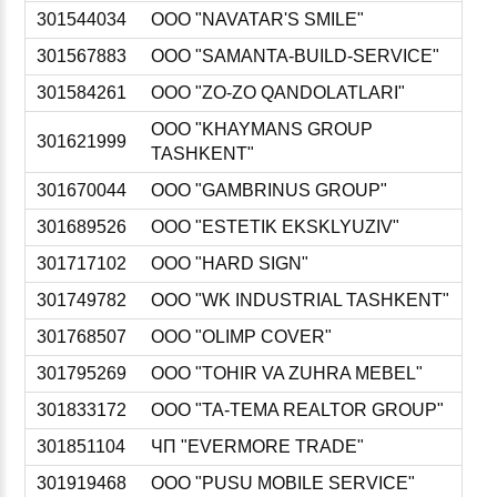
301544034
ООО "NAVATAR'S SMILE"
301567883
ООО "SAMANTA-BUILD-SERVICE"
301584261
ООО "ZO-ZO QANDOLATLARI"
ООО "KHAYMANS GROUP
301621999
TASHKENT"
301670044
ООО "GAMBRINUS GROUP"
301689526
ООО "ESTETIK EKSKLYUZIV"
301717102
ООО "HARD SIGN"
301749782
ООО "WK INDUSTRIAL TASHKENT"
301768507
ООО "OLIMP COVER"
301795269
ООО "TOHIR VA ZUHRA MEBEL"
301833172
ООО "TA-TEMA REALTOR GROUP"
301851104
ЧП "EVERMORE TRADE"
301919468
ООО "PUSU MOBILE SERVICE"