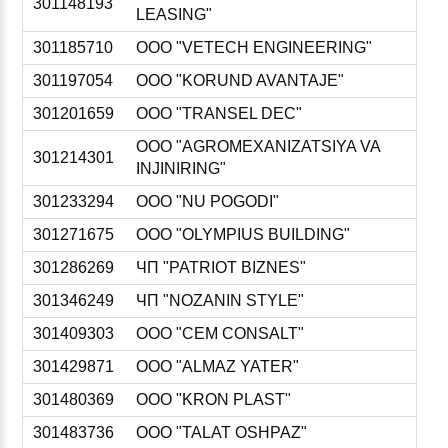
301148193
LEASING"
301185710
ООО "VETECH ENGINEERING"
301197054
ООО "KORUND AVANTAJE"
301201659
ООО "TRANSEL DEC"
ООО "AGROMEXANIZATSIYA VA
301214301
INJINIRING"
301233294
ООО "NU POGODI"
301271675
ООО "OLYMPIUS BUILDING"
301286269
ЧП "PATRIOT BIZNES"
301346249
ЧП "NOZANIN STYLE"
301409303
ООО "CEM CONSALT"
301429871
ООО "ALMAZ YATER"
301480369
ООО "KRON PLAST"
301483736
ООО "TALAT OSHPAZ"