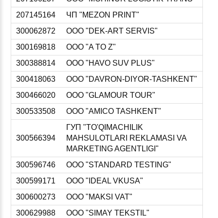
207145164
ЧП "MEZON PRINT"
300062872
ООО "DEK-ART SERVIS"
300169818
ООО "A TO Z"
300388814
ООО "HAVO SUV PLUS"
300418063
ООО "DAVRON-DIYOR-TASHKENT"
300466020
ООО "GLAMOUR TOUR"
300533508
ООО "AMICO TASHKENT"
ГУП "TO'QIMACHILIK
300566394
MAHSULOTLARI REKLAMASI VA
MARKETING AGENTLIGI"
300596746
ООО "STANDARD TESTING"
300599171
ООО "IDEAL VKUSA"
300600273
ООО "MAKSI VAT"
300629988
ООО "SIMAY TEKSTIL"