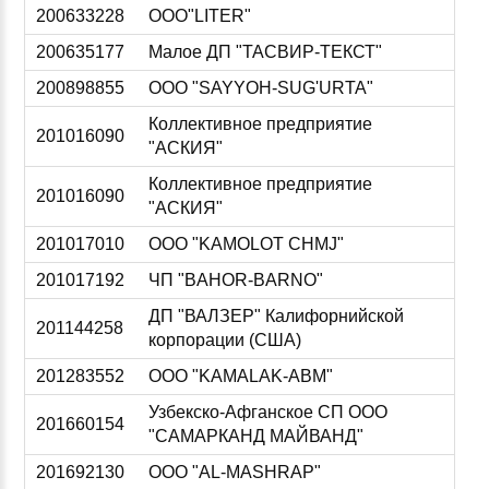
200633228
ООО"LITER"
200635177
Малое ДП "ТАСВИР-ТЕКСТ"
200898855
ООО "SAYYOH-SUG'URTA"
Коллективное предприятие
201016090
"АСКИЯ"
Коллективное предприятие
201016090
"АСКИЯ"
201017010
ООО "KAMOLOT CHMJ"
201017192
ЧП "BAHOR-BARNO"
ДП "ВАЛЗЕР" Калифорнийской
201144258
корпорации (США)
201283552
ООО "KAMALAK-ABM"
Узбекско-Афганское СП ООО
201660154
"САМАРКАHД МАЙВАHД"
201692130
ООО "AL-MASHRAP"