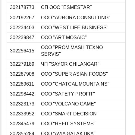
302178773
СП ООО "ESMESTAR"
302192267
ООО "AURORA CONSULTING"
302234403
ООО "WEST LIFE BUSINESS"
302239847
ООО "ART-MOSAIC"
ООО "PROM MASH TEXNO
302256415
SERVIS"
302279189
ЧП "SAYOR CHILANGAR"
302287908
ООО "SUPER ASIAN FOODS"
302289611
ООО "CHATCAL MOUNTAINS"
302298442
ООО "SAFETY PROFIT"
302323173
ООО "VOLCANO GAME"
302333952
ООО "SMART DECISION"
302345479
ООО "REFIT SYSTEMS"
302355284
ООО "AVIA GALAKTIKA"