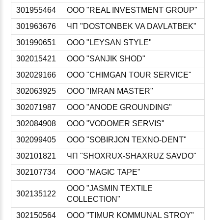
301955464
ООО "REAL INVESTMENT GROUP"
301963676
ЧП "DOSTONBEK VA DAVLATBEK"
301990651
ООО "LEYSAN STYLE"
302015421
ООО "SANJIK SHOD"
302029166
ООО "CHIMGAN TOUR SERVICE"
302063925
ООО "IMRAN MASTER"
302071987
ООО "ANODE GROUNDING"
302084908
ООО "VODOMER SERVIS"
302099405
ООО "SOBIRJON TEXNO-DENT"
302101821
ЧП "SHOXRUX-SHAXRUZ SAVDO"
302107734
ООО "MAGIC TAPE"
ООО "JASMIN TEXTILE
302135122
COLLECTION"
302150564
ООО "TIMUR KOMMUNAL STROY"