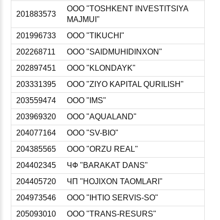
ООО "TOSHKENT INVESTITSIYA
201883573
MAJMUI"
201996733
ООО "TIKUCHI"
202268711
ООО "SAIDMUHIDINXON"
202897451
ООО "KLONDAYK"
203331395
ООО "ZIYO KAPITAL QURILISH"
203559474
ООО "IMS"
203969320
ООО "AQUALAND"
204077164
ООО "SV-BIO"
204385565
ООО "ORZU REAL"
204402345
ЧФ "BARAKAT DANS"
204405720
ЧП "HOJIXON TAOMLARI"
204973546
ООО "IHTIO SERVIS-SO"
205093010
ООО "TRANS-RESURS"