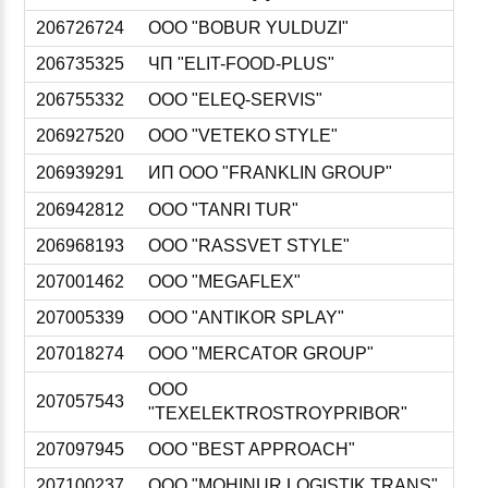
206726724
ООО "BOBUR YULDUZI"
206735325
ЧП "ELIT-FOOD-PLUS"
206755332
ООО "ELEQ-SERVIS"
206927520
ООО "VETEKO STYLE"
206939291
ИП ООО "FRANKLIN GROUP"
206942812
ООО "TANRI TUR"
206968193
ООО "RASSVET STYLE"
207001462
ООО "MEGAFLEX"
207005339
ООО "ANTIKOR SPLAY"
207018274
ООО "MERCATOR GROUP"
ООО
207057543
"TEXELEKTROSTROYPRIBOR"
207097945
ООО "BEST APPROACH"
207100237
ООО "MOHINUR LOGISTIK TRANS"