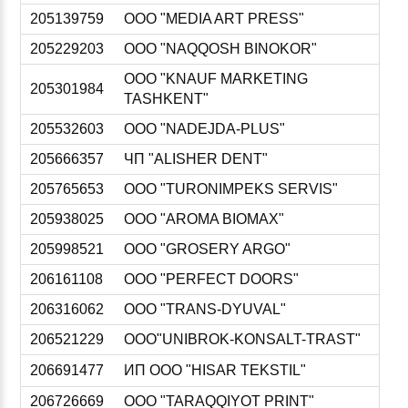
205139759
ООО "MEDIA ART PRESS"
205229203
ООО "NAQQOSH BINOKOR"
ООО "KNAUF MARKETING
205301984
TASHKENT"
205532603
ООО "NADEJDA-PLUS"
205666357
ЧП "ALISHER DENT"
205765653
ООО "TURONIMPEKS SERVIS"
205938025
ООО "AROMA BIOMAX"
205998521
ООО "GROSERY ARGO"
206161108
ООО "PERFECT DOORS"
206316062
ООО "TRANS-DYUVAL"
206521229
ООО"UNIBROK-KONSALT-TRAST"
206691477
ИП ООО "HISAR TEKSTIL"
206726669
ООО "TARAQQIYOT PRINT"