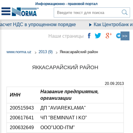
Информационно - правовой
портал
чет НДС в упрощенном порядке
Как Центробанк изм
Наши страницы
www.norma.uz
2013 (9)
Яккасарайский район
ЯККАСАРАЙСКИЙ РАЙОН
20.09.2013
Название предприятия,
ИНН
организации
200515943
ДП "AVIAREKLAMA"
200617641
ЧП "BEMINNAT I KO"
200632649
ООО"IJOD-ITM"