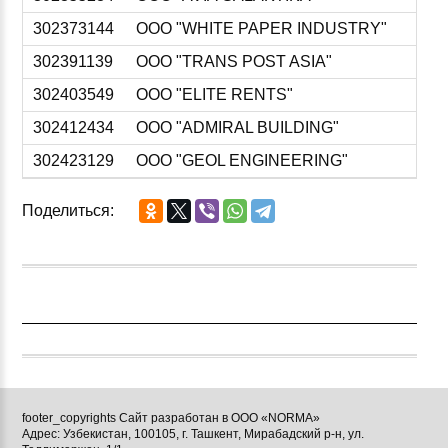
302373144
ООО "WHITE PAPER INDUSTRY"
302391139
ООО "TRANS POST ASIA"
302403549
ООО "ELITE RENTS"
302412434
ООО "ADMIRAL BUILDING"
302423129
ООО "GEOL ENGINEERING"
Поделиться:
footer_copyrights Сайт разработан в ООО «NORMA»
Адрес: Узбекистан, 100105, г. Ташкент, Мирабадский р-н, ул.