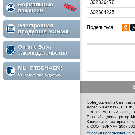
302326478
Нормальные
вакансии
302384225
Электронная
Поделиться:
продукция NORMA
On-line База
законодательства
МЫ ОТВЕЧАЕМ!
Справочная служба
footer_copyrights Сайт ра
Адрес: Узбекистан, 100105, 
Тел.: 78-150-11-72, Call-цен
Главный администратор: М
Копирование материалов с 
© ООО «NORMA», 2007-2026
Условия использования м