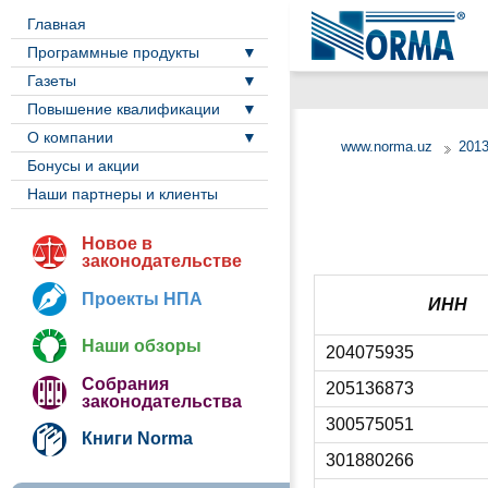
Главная
Программные продукты
Газеты
Повышение квалификации
О компании
www.norma.uz
2013
Бонусы и акции
Наши партнеры и клиенты
Новое в
законодательстве
Проекты НПА
ИНН
Наши обзоры
204075935
Собрания
205136873
законодательства
300575051
Книги Norma
301880266