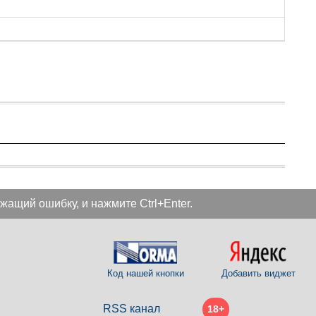
жащий ошибку, и нажмите Ctrl+Enter.
Код нашей кнопки
Добавить виджет
RSS канал
18+