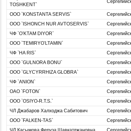
Сергелийс
TOSHKENT`
ООО `KONSTANTA SERVIS`
Сергелийс
ООО `ISHONCH NUR AVTOSERVIS`
Сергелийс
ЧФ `O'KTAM DIYOR`
Сергелийс
ООО `TEMIRYO'LTAMIN`
Сергелийс
ЧФ `HA RIS`
Сергелийс
ООО `GULNORA BONU`
Сергелийс
ООО `GLYCYRRHIZA GLOBRA`
Сергелийс
ЧФ `ANION`
Сергелийс
ОАО `FOTON`
Сергелийс
ООО `OSIYO-R.T.S.`
Сергелийс
ЧЛ Джабаров Халходжа Сабитович
Сергелийс
ООО `FALKEN-TAS`
Сергелийс
ЧЛ Касымова Феруза Шавкатджановна
Сергелийс