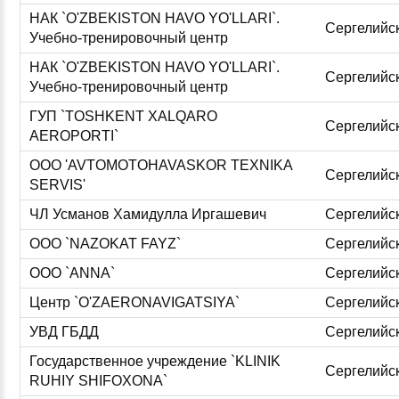
НАК `O'ZBEKISTON HAVO YO'LLARI`.
Сергелийс
Учебно-тренировочный центр
НАК `O'ZBEKISTON HAVO YO'LLARI`.
Сергелийс
Учебно-тренировочный центр
ГУП `TOSHKENT XALQARO
Сергелийс
AEROPORTI`
ООО 'AVTOMOTOHAVASKOR TEXNIKA
Сергелийс
SERVIS'
ЧЛ Усманов Хамидулла Иргашевич
Сергелийс
ООО `NAZOKAT FAYZ`
Сергелийс
ООО `ANNA`
Сергелийс
Центр `O'ZAERONAVIGATSIYA`
Сергелийс
УВД ГБДД
Сергелийс
Государственное учреждение `KLINIK
Сергелийс
RUHIY SHIFOXONA`