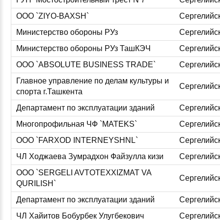
ООО `ZIYO-BAXSH`
Сергелийс
Министерство обороны РУз
Сергелийс
Министерство обороны РУз ТашКЭЧ
Сергелийс
ООО `ABSOLUTE BUSINESS TRADE`
Сергелийс
Главное управление по делам культуры и
Сергелийс
спорта г.Ташкента
Департамент по эксплуатации зданий
Сергелийс
Многопрофильная ЧФ `MATEKS`
Сергелийс
ООО `FARXOD INTERNEYSHNL`
Сергелийс
ЧЛ Ходжаева Зумрадхон Файзулла кизи
Сергелийс
ООО `SERGELI AVTOTEXXIZMAT VA
Сергелийс
QURILISH`
Департамент по эксплуатации зданий
Сергелийс
ЧЛ Хайитов Бобурбек Улугбекович
Сергелийс