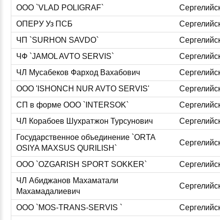
ООО `VLAD POLIGRAF`
Сергелийс
ОПЕРУ Уз ПСБ
Сергелийс
ЧП `SURHON SAVDO`
Сергелийс
ЧФ `JAMOL AVTO SERVIS`
Сергелийс
ЧЛ Мусабеков Фарход Вахабович
Сергелийс
ООО 'ISHONCH NUR AVTO SERVIS'
Сергелийс
СП в форме ООО `INTERSOK`
Сергелийс
ЧЛ Корабоев Шухратжон Турсунович
Сергелийс
Государственное объединение `ORTA
Сергелийс
OSIYA MAXSUS QURILISH`
ООО `OZGARISH SPORT SOKKER`
Сергелийс
ЧЛ Абиджанов Махаматали
Сергелийс
Махамадалиевич
ООО `MOS-TRANS-SERVIS `
Сергелийс