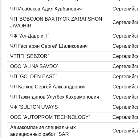
ЧЛ Исабеков Адил Курбанович
Сергелийс
ЧП 'BOBOJON BAXTIYOR ZARAFSHON
Сергелийс
JAVOHIRI'
ЧФ `Ал-Давр и Т`
Сергелийс
ЧЛ Гаспарян Сергей Шаликоевич
Сергелийс
ЧТПП `SEBZOR`
Сергелийс
ООО `ALINA SAVDO`
Сергелийс
ЧП `GOLDEN EAST`
Сергелийс
ЧЛ Катков Сергей Алксандрович
Сергелийс
ЧЛ Тажитдинов Улугбек Кахрамонович
Сергелийс
ЧФ `SULTON UVAYS`
Сергелийс
ООО `AUTOPROM TECHNOLOGY`
Сергелийс
Авиакомпания специальных
Сергелийс
авиационных работ `SAR`