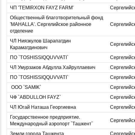
ЧП 'TEMIRXON FAYZ FARM'
Сергелийс
Общественный благотворительный фонд
'MAHALLA'. Сергелийское районное
Сергелийс
отделение
ЧЛ Ниязкулов Шарапатдин
Сергелийс
Караматдинович
ПО `TOSHISSIQQUVVATI`
Сергелийс
ЧЛ Умурзаков Абдулла Хайруллаевич
Сергелийс
ПО `TOSHISSIQQUVVATI`
Сергелийс
ООО `SAMIK`
Сергелийс
ЧФ `ABDULLOH FAYZ`
Сергелийс
ЧЛ Югай Наташа Георгиевна
Сергелийс
Государственное предприятие.
Сергелийс
Международный аэропорт `Ташкент`
Земли города Ташкента
Сергелийс