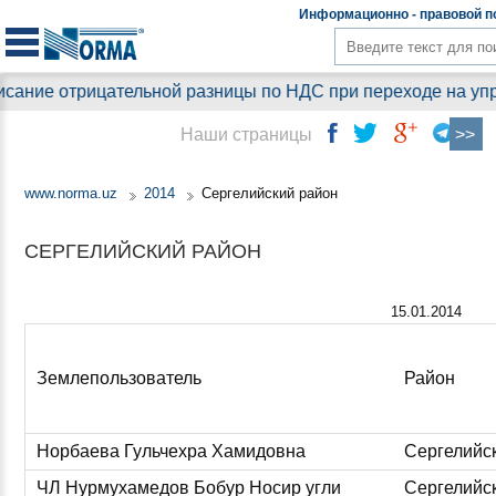
Информационно - правовой
п
трицательной разницы по НДС при переходе на упрощенный 
Наши страницы
www.norma.uz
2014
Сергелийский район
СЕРГЕЛИЙСКИЙ РАЙОН
15.01.2014
Землепользователь
Район
Норбаева Гульчехра Хамидовна
Сергелийс
ЧЛ Нурмухамедов Бобур Носир угли
Сергелийс