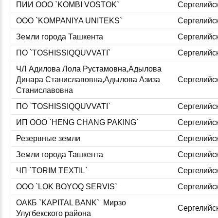
ПИИ ООО `KOMBI VOSTOK`
Сергелийс
ООО `KOMPANIYA UNITEKS`
Сергелийс
Земли города Ташкента
Сергелийс
ПО `TOSHISSIQQUVVATI`
Сергелийс
ЧЛ Адилова Лола Рустамовна,Адылова
Динара Станиславовна,Адылова Азиза
Сергелийс
Станиславовна
ПО `TOSHISSIQQUVVATI`
Сергелийс
ИП ООО `HENG CHANG PAKING`
Сергелийс
Резервные земли
Сергелийс
Земли города Ташкента
Сергелийс
ЧП `TORIM TEXTIL`
Сергелийс
ООО `LOK BOYOQ SERVIS`
Сергелийс
ОАКБ `KAPITAL BANK` Мирзо
Сергелийс
Улугбекского района