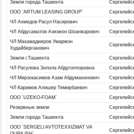
Земли города Ташкента
Сергелийс
ООО `ARTUM LEASING GROUP`
Сергелийс
ЧЛ Ахмедов Расул Насирович
Сергелийс
ЧЛ Абдусаматов Азизжон Шоанварович
Сергелийс
ЧЛ Махамадиеров Умаржон
Сергелийс
Худайберганович
Земли г.Ташкента
Сергелийс
ЧЛ Расулова Зилола Абдугоппоровна
Сергелийс
ЧЛ Мирзокасимов Азам Абдуманонович
Сергелийс
ЧЛ Каримов Алишер Темирбаевич
Сергелийс
ООО `UZEKO-FOAM`
Сергелийс
Резервные земли
Сергелийс
Земли города Ташкента
Сергелийс
ООО `SERGELI AVTOTEXXIZMAT VA
Сергелийс
QURILISH`