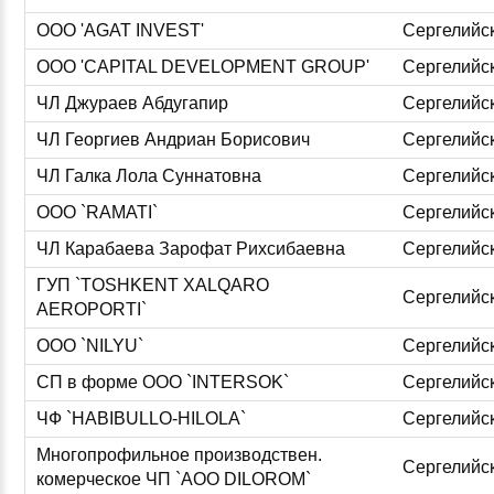
ООО 'AGAT INVEST'
Сергелийс
ООО 'CAPITAL DEVELOPMENT GROUP'
Сергелийс
ЧЛ Джураев Абдугапир
Сергелийс
ЧЛ Георгиев Андриан Борисович
Сергелийс
ЧЛ Галка Лола Суннатовна
Сергелийс
ООО `RAMATI`
Сергелийс
ЧЛ Карабаева Зарофат Рихсибаевна
Сергелийс
ГУП `TOSHKENT XALQARO
Сергелийс
AEROPORTI`
ООО `NILYU`
Сергелийс
СП в форме ООО `INTERSOK`
Сергелийс
ЧФ `HABIBULLO-HILOLA`
Сергелийс
Многопрофильное производствен.
Сергелийс
комерческое ЧП `АОО DILOROM`