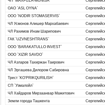
ЧП `MAXFUZA-MUNISA`
Сергелийс
ОАО `ASL OYNA`
Сергелийс
ООО `NODIR STOMASERVIS`
Сергелийс
ЧЛ Усмонов Алишер Мархабаевич
Сергелийс
ЧЛ Рахимов Инам Шарипович
Сергелийс
ГАК `UZVNESHTRANS`
Сергелийс
ООО `BARAKATULLO INVEST`
Сергелийс
ООО `XIZIR SAVDO`
Сергелийс
ЧЛ Азларов Тахиржан Таирович
Сергелийс
ЧЛ Эргашева Дилором Сабировна
Сергелийс
Трест `KO'PRIKQURILISH`
Сергелийс
СП `Узмалойл`
Сергелийс
ЧЛ Хайдаров Мирзаанвар Мажитович
Сергелийс
Земли города Ташкента
Сергелийс