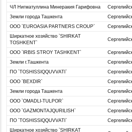
ЧЛ Нигматуллина Минеракия Гарифовна
Сергелийс
Земли города Ташкента
Сергелийс
ООО `EUROASIA PARTNERS CROUP`
Сергелийс
Ширкатное хозяйство `SHIRKAT
Сергелийс
TOSHKENT`
ООО `IRBIS STROY TASHKENT`
Сергелийс
Земли г.Ташкента
Сергелийс
ПО `TOSHISSIQQUVVATI`
Сергелийс
ООО `BEXDIR`
Сергелийс
Земли города Ташкента
Сергелийс
ООО `OMADLI-TULPOR`
Сергелийс
ООО `GAZMONTAJQURILISH`
Сергелийс
ПО `TOSHISSIQQUVVATI`
Сергелийс
Ширкатное хозяйство `SHIRKAT