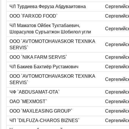
ЧЛ Турдиева Феруза Абдуваитовна
Сергелийс
ООО `FARXOD FOOD`
Сергелийс
ЧЛ Маматов Ойбек Тухтабаевич,
Сергелийс
Шорасулов Суръатжон Шобилол угли
ООО `AVTOMOTOHAVASKOR TEXNIKA
Сергелийс
SERVIS`
ООО `NIKA FARM SERVIS`
Сергелийс
ЧЛ Бакиев Бахтиёр Рустамович
Сергелийс
ООО `AVTOMOTOHAVASKOR TEXNIKA
Сергелийс
SERVIS`
ЧФ `ABDUSAMAT-OTA`
Сергелийс
ОАО `MEXMOST`
Сергелийс
ООО `MAXLEASING GROUP`
Сергелийс
ЧП `DILFUZA-CHAROS BIZNES`
Сергелийс