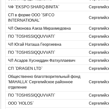
ЧФ `EKSPO SHARQ-BINITA`
Сергелийс
СП в форме ООО `SIFCO
Сергелийс
INTERNATIONAL`
ЧЛ Омонова Азиза Мирахмедовна
Сергелийс
ПО `TOSHISSIQQUVVATI`
Сергелийс
ЧЛ Югай Наташа Георгиевна
Сергелийс
ПО `TOSHISSIQQUVVATI`
Сергелийс
ЧЛ Асадов Хусниддин Фатхуллаевич
Сергелийс
СП `DRAGEN LTD`
Сергелийс
Общественно благотворительный фонд
'MAHALLA' Сергелийское районное
Сергелийс
отделение
ПО `TOSHISSIQQUVVATI`
Сергелийс
ООО `HOLOS`
Сергелийс