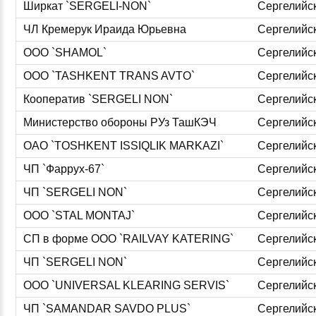
Ширкат `SERGELI-NON`
Сергелийс
ЧЛ Кремерук Ираида Юрьевна
Сергелийс
ООО `SHAMOL`
Сергелийс
ООО `TASHKENT TRANS AVTO`
Сергелийс
Кооператив `SERGELI NON`
Сергелийс
Министерство обороны РУз ТашКЭЧ
Сергелийс
ОАО `TOSHKENT ISSIQLIK MARKAZI`
Сергелийс
ЧП `Фаррух-67`
Сергелийс
ЧП `SERGELI NON`
Сергелийс
ООО `STAL MONTAJ`
Сергелийс
СП в форме ООО `RAILVAY KATERING`
Сергелийс
ЧП `SERGELI NON`
Сергелийс
ООО `UNIVERSAL KLEARING SERVIS`
Сергелийс
ЧП `SAMANDAR SAVDO PLUS`
Сергелийс