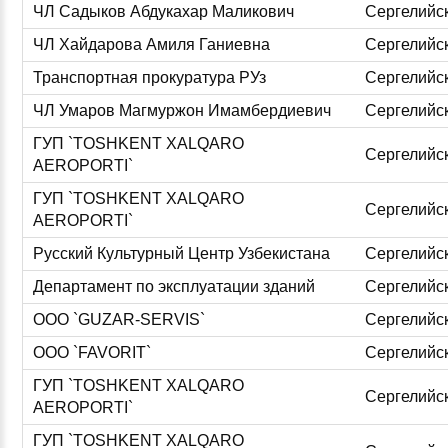
ЧЛ Садыков Абдукахар Маликович
Сергелийс
ЧЛ Хайдарова Амиля Ганиевна
Сергелийс
Транспортная прокуратура РУз
Сергелийс
ЧЛ Умаров Магмуржон Имамбердиевич
Сергелийс
ГУП `TOSHKENT XALQARO
Сергелийс
AEROPORTI`
ГУП `TOSHKENT XALQARO
Сергелийс
AEROPORTI`
Русский Культурный Центр Узбекистана
Сергелийс
Департамент по эксплуатации зданий
Сергелийс
ООО `GUZAR-SERVIS`
Сергелийс
ООО `FAVORIT`
Сергелийс
ГУП `TOSHKENT XALQARO
Сергелийс
AEROPORTI`
ГУП `TOSHKENT XALQARO