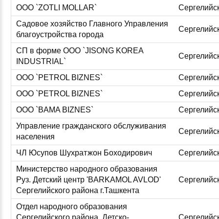
ООО `ZOTLI MOLLAR`
Сергелийс
Садовое хозяйство Главного Управления
Сергелийс
благоустройства города
СП в форме ООО `JISONG KOREA
Сергелийс
INDUSTRIAL`
ООО `PETROL BIZNES`
Сергелийс
ООО `PETROL BIZNES`
Сергелийс
ООО `BAMA BIZNES`
Сергелийс
Управление гражданского обслуживания
Сергелийс
населения
ЧЛ Юсупов Шухратжон Боходирович
Сергелийс
Министерство народного образования
Руз. Детский центр 'BARKAMOL AVLOD'
Сергелийс
Сергелийского района г.Ташкента
Отдел народного образования
Сергелийского района. Детско-
Сергелийс