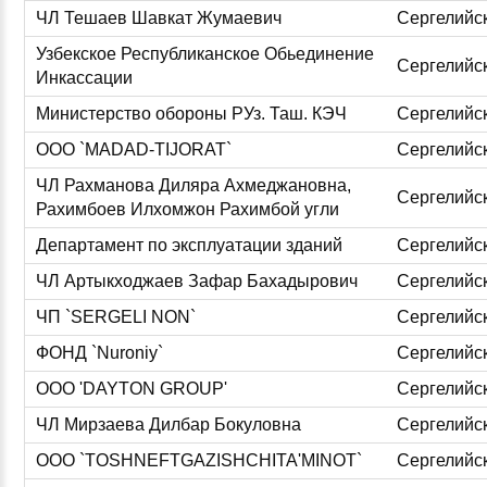
ЧЛ Тешаев Шавкат Жумаевич
Сергелийс
Узбекское Республиканское Обьединение
Сергелийс
Инкассации
Министерство обороны РУз. Таш. КЭЧ
Сергелийс
ООО `MADAD-TIJORAT`
Сергелийс
ЧЛ Рахманова Диляра Ахмеджановна,
Сергелийс
Рахимбоев Илхомжон Рахимбой угли
Департамент по эксплуатации зданий
Сергелийс
ЧЛ Артыкходжаев Зафар Бахадырович
Сергелийс
ЧП `SERGELI NON`
Сергелийс
ФОНД `Nuroniy`
Сергелийс
ООО 'DAYTON GROUP'
Сергелийс
ЧЛ Мирзаева Дилбар Бокуловна
Сергелийс
ООО `TOSHNEFTGAZISHCHITA'MINOT`
Сергелийс