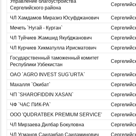
Управление благоустройства
Сергелийс
Сергелийского района
ЧЛ Хамдамов Миразиз Юсуфджанович
Сергелийс
Мечеть `Нугай - Курган`
Сергелийс
ЧЛ Туйчиев Жамшид Якубджанович
Сергелийс
ЧЛ Курчиев Хикматулла Ирисматович
Сергелийс
Государственный таможенный комитет
Сергелийс
Республики Узбекистан
ОАО `AGRO INVEST SUG`URTA`
Сергелийс
Махалля `Окибат`
Сергелийс
ЧП `SHAROFIDDIN XASAN`
Сергелийс
ЧФ `ЧАС ПИК-РА`
Сергелийс
ООО 'QUDRATBEK PREMIUM SERVICE'
Сергелийс
ЧЛ Мирзаева Дилбар Бокуловна
Сергелийс
ЧЛ Усманов Саидакбар Саидаминович
Сергелийс