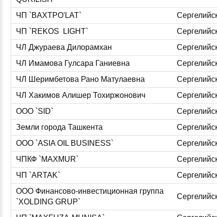
ЧП `BAXTPO'LAT`
Сергелийс
ЧП `REKOS LIGHT`
Сергелийс
ЧЛ Джураева Дилорамхан
Сергелийс
ЧЛ Имамова Гулсара Ганиевна
Сергелийс
ЧЛ Шеримбетова Рано Матулаевна
Сергелийс
ЧЛ Хакимов Алишер Тохиржонович
Сергелийс
ООО `SID`
Сергелийс
Земли города Ташкента
Сергелийс
ООО `ASIA OIL BUSINESS`
Сергелийс
ЧПКФ `MAXMUR`
Сергелийс
ЧП `ARTAK`
Сергелийс
ООО Финансово-инвестиционная группа
Сергелийс
`XOLDING GRUP`