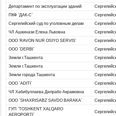
Департамент по эксплуатации зданий
Сергелийс
ПКФ `ДАК-С`
Сергелийс
Сергелийский суд по уголовным делам
Сергелийс
ЧЛ Ашкинази Елена Львовна
Сергелийс
ООО 'RAVON NUR OSIYO SERVIS'
Сергелийс
ООО `DERBI`
Сергелийс
Земли г.Ташкента
Сергелийс
Земли г.Ташкента
Сергелийс
Земли города Ташкента
Сергелийс
ООО `ADITI`
Сергелийс
ЧЛ Хабибуллаева Дилрабо Акрамовна
Сергелийс
ООО `SHAXRISABZ SAVDO BARAKA`
Сергелийс
ГУП `TOSHKENT XALQARO
Сергелийс
AEROPORTI`