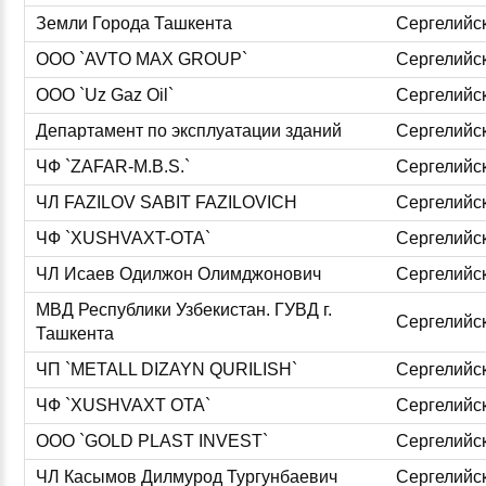
Земли Города Ташкента
Сергелийс
ООО `AVTO MAX GROUP`
Сергелийс
OOO `Uz Gaz Oil`
Сергелийс
Департамент по эксплуатации зданий
Сергелийс
ЧФ `ZAFAR-M.B.S.`
Сергелийс
ЧЛ FAZILOV SABIT FAZILOVICH
Сергелийс
ЧФ `XUSHVAXT-OTA`
Сергелийс
ЧЛ Исаев Одилжон Олимджонович
Сергелийс
МВД Республики Узбекистан. ГУВД г.
Сергелийс
Ташкента
ЧП `METALL DIZAYN QURILISH`
Сергелийс
ЧФ `XUSHVAXT OTA`
Сергелийс
ООО `GOLD PLAST INVEST`
Сергелийс
ЧЛ Касымов Дилмурод Тургунбаевич
Сергелийс