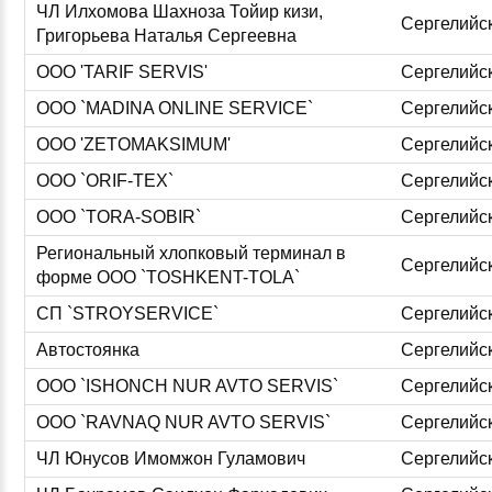
ЧЛ Илхомова Шахноза Тойир кизи,
Сергелийс
Григорьева Наталья Сергеевна
ООО 'TARIF SERVIS'
Сергелийс
ООО `MADINA ONLINE SERVICE`
Сергелийс
ООО 'ZETOMAKSIMUM'
Сергелийс
ООО `ORIF-TEX`
Сергелийс
ООО `TORA-SOBIR`
Сергелийс
Региональный хлопковый терминал в
Сергелийс
форме ООО `TOSHKENT-TOLA`
СП `STROYSERVICE`
Сергелийс
Автостоянка
Сергелийс
ООО `ISHONCH NUR AVTO SERVIS`
Сергелийс
ООО `RAVNAQ NUR AVTO SERVIS`
Сергелийс
ЧЛ Юнусов Имомжон Гуламович
Сергелийс