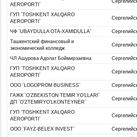
Сергелийс
AEROPORTI`
ГУП `TOSHKENT XALQARO
Сергелийс
AEROPORTI`
ЧФ `UBAYDULLA OTA-XAMIDULLA`
Сергелийс
Ташкентский финансовый и
Сергелийс
экономический колледж
ЧЛ Ашурова Адолат Боймирзаевна
Сергелийс
ГУП `TOSHKENT XALQARO
Сергелийс
AEROPORTI`
ООО `LOGOPROM BUSINESS`
Сергелийс
ГАЖК `O'ZBEKISTON TEMIR YO'LLARI`
Сергелийс
ДП `O'ZTEMIRYO'LKONTEYNER`
ГУП `TOSHKENT XALQARO
Сергелийс
AEROPORTI`
ООО `FAYZ-BELEX INVEST`
Сергелийс