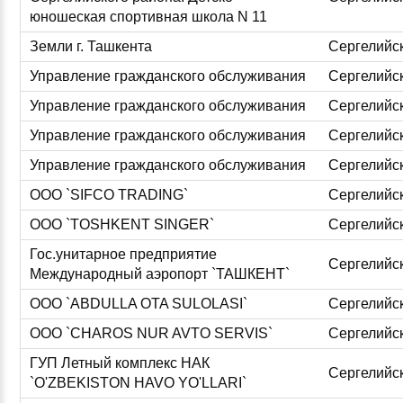
юношеская спортивная школа N 11
Земли г. Ташкента
Сергелийс
Управление гражданского обслуживания
Сергелийс
Управление гражданского обслуживания
Сергелийс
Управление гражданского обслуживания
Сергелийс
Управление гражданского обслуживания
Сергелийс
ООО `SIFCO TRADING`
Сергелийс
ООО `TOSHKENT SINGER`
Сергелийс
Гос.унитарное предприятие
Сергелийс
Международный аэропорт `ТАШКЕНТ`
ООО `ABDULLA OTA SULOLASI`
Сергелийс
ООО `CHAROS NUR AVTO SERVIS`
Сергелийс
ГУП Летный комплекс НАК
Сергелийс
`O'ZBEKISTON HAVO YO'LLARI`