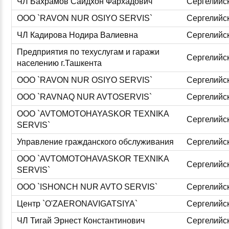
ЧЛ Бахрамов Саидхон Фархадович
Сергелийс
ООО `RAVON NUR OSIYO SERVIS`
Сергелийс
ЧЛ Кадирова Нодира Валиевна
Сергелийс
Предприятия по техуслугам и гаражи
Сергелийс
населению г.Ташкента
ООО `RAVON NUR OSIYO SERVIS`
Сергелийс
ООО `RAVNAQ NUR AVTOSERVIS`
Сергелийс
ООО `AVTOMOTOHAYASKOR TEXNIKA
Сергелийс
SERVIS`
Управление гражданского обслуживания
Сергелийс
ООО `AVTOMOTOHAVASKOR TEXNIKA
Сергелийс
SERVIS`
ООО `ISHONCH NUR AVTO SERVIS`
Сергелийс
Центр `O'ZAERONAVIGATSIYA`
Сергелийс
ЧЛ Тигай Эрнест Константинович
Сергелийс