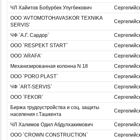
ЧЛ Хайитов Бобурбек Улугбекович
Сергелийс
ООО 'AVTOMOTOHAVASKOR TEXNIKA
Сергелийс
SERVIS'
ЧФ `А.Г. Сардор`
Сергелийс
ООО `RESPEKT START`
Сергелийс
ООО 'ARAFA'
Сергелийс
Механизированная колонна N 18
Сергелийс
ООО `PORO PLAST`
Сергелийс
ЧФ `ART-SERVIS`
Сергелийс
ООО `FEKOR`
Сергелийс
Биржа трудоустройства и соц. защиты
Сергелийс
населения г.Ташкента
ЧЛ Халимов Одил Абдулхакимович
Сергелийс
ООО `CROWN CONSTRUCTION`
Сергелийс