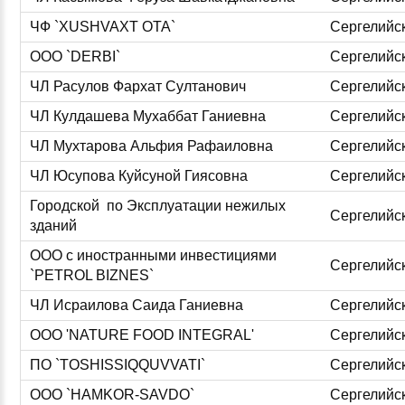
ЧФ `XUSHVAXT OTA`
Сергелийс
ООО `DERBI`
Сергелийс
ЧЛ Расулов Фархат Султанович
Сергелийс
ЧЛ Кулдашева Мухаббат Ганиевна
Сергелийс
ЧЛ Мухтарова Альфия Рафаиловна
Сергелийс
ЧЛ Юсупова Куйсуной Гиясовна
Сергелийс
Городской по Эксплуатации нежилых
Сергелийс
зданий
ООО с иностранными инвестициями
Сергелийс
`PETROL BIZNES`
ЧЛ Исраилова Саида Ганиевна
Сергелийс
ООО 'NATURE FOOD INTEGRAL'
Сергелийс
ПО `TOSHISSIQQUVVATI`
Сергелийс
ООО `HAMKOR-SAVDO`
Сергелийс