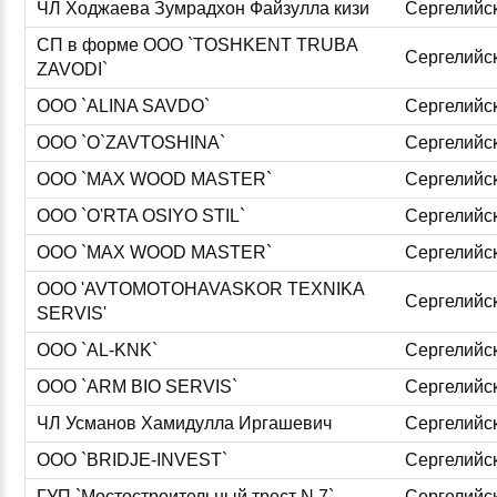
ЧЛ Ходжаева Зумрадхон Файзулла кизи
Сергелийс
СП в форме ООО `TOSHKENT TRUBA
Сергелийс
ZAVODI`
ООО `ALINA SAVDO`
Сергелийс
ООО `O`ZAVTOSHINA`
Сергелийс
ООО `MAX WOOD MASTER`
Сергелийс
ООО `O'RTA OSIYO STIL`
Сергелийс
ООО `MAX WOOD MASTER`
Сергелийс
ООО 'AVTOMOTOHAVASKOR TEXNIKA
Сергелийс
SERVIS'
ООО `AL-KNK`
Сергелийс
ООО `ARM BIO SERVIS`
Сергелийс
ЧЛ Усманов Хамидулла Иргашевич
Сергелийс
ООО `BRIDJE-INVEST`
Сергелийс
ГУП `Мостостроительный трест N 7`
Сергелийс