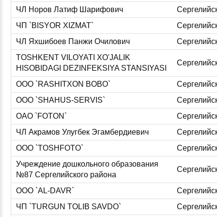
ЧЛ Норов Латиф Шарифович
Сергелийс
ЧП `BISYOR XIZMAT`
Сергелийс
ЧЛ Яхшибоев Панжи Очилович
Сергелийс
TOSHKENT VILOYATI XO'JALIK
Сергелийс
HISOBIDAGI DEZINFEKSIYA STANSIYASI
ООО `RASHITXON BOBO`
Сергелийс
ООО `SHAHUS-SERVIS`
Сергелийс
ОАО `FOTON`
Сергелийс
ЧЛ Акрамов Улугбек Эгамбердиевич
Сергелийс
ООО `TOSHFOTO`
Сергелийс
Учреждение дошкольного образования
Сергелийс
№87 Сергелийского района
ООО `AL-DAVR`
Сергелийс
ЧП `TURGUN TOLIB SAVDO`
Сергелийс