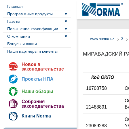
Главная
Программные продукты
Газеты
Повышение квалификации
О компании
www.norma.uz
3
Бонусы и акции
Наши партнеры и клиенты
МИРАБАДСКИЙ Р
Новое в
законодательстве
Код ОКПО
Проекты НПА
16708758
О
Наши обзоры
О
Собрания
законодательства
21488891
B
Книги Norma
О
23089288
Y