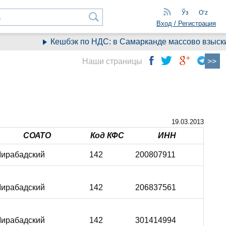
Ўз
Oʻz
Вход / Регистрация
Кешбэк по НДС: в Самарканде массово взыскив
Наши страницы
19.03.2013
СОАТО
Код КФС
ИНН
ирабадский
142
200807911
ирабадский
142
206837561
ирабадский
142
301414994