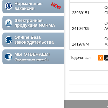
Нормальные
О
вакансии
23939151
G
Электронная
О
продукция NORMA
24104709
A
On-line База
О
законодательства
24197674
M
МЫ ОТВЕЧАЕМ!
Поделиться:
Справочная служба