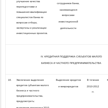
улучшение качества
сотрудников банка,
переподготовки и
занимающихся
повышения квалификации
вопросами
специалистов банка по
инвестиционной
вопросам отбора,
экспертизы и реализации
деятельности
инвестиционных проектов.
IV. КРЕДИТНАЯ ПОДДЕРЖКА СУБЪЕКТОВ МАЛОГО
БИЗНЕСА И ЧАСТНОГО ПРЕДПРИНИМАТЕЛЬСТВА
18.
Увеличение выделения
Выделение кредитов
В течение
кредитов субъектам малого
и микрокредитов
2010-2012
бизнеса и частного
гг.
предпринимательства,
предусмотреть:
выделение кредитов в 2010