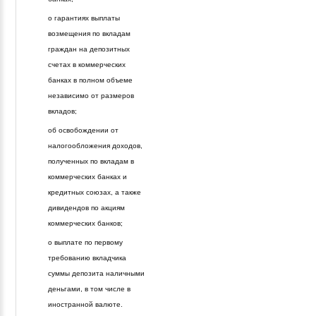
о гарантиях выплаты
возмещения по вкладам
граждан на депозитных
счетах в коммерческих
банках в полном объеме
независимо от размеров
вкладов;
об освобождении от
налогообложения доходов,
полученных по вкладам в
коммерческих банках и
кредитных союзах, а также
дивидендов по акциям
коммерческих банков;
о выплате по первому
требованию вкладчика
суммы депозита наличными
деньгами, в том числе в
иностранной валюте.