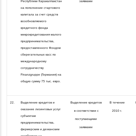
Республики Каракалпакстан
заявками
на пополнение стартового
капитала за счет средств
возобновляемого
кредитного фонда
микрокредитования малого
предпринимательства,
предоставленного Фондом
сберегательных касс по
международному
сотрудничеству
Finanzgruppe (Германия) на
общую сумму 75 тыс. евро.
22.
Выделение кредитов и
Выделение кредитов
В течение
оказание лизинговых услуг
в соответствии с
2010 г.
субъектам
поступающими
предпринимательства,
заявками
фермерским и дехканским
хозяйствам на