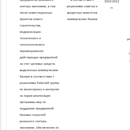
2010-2012
сектора экономики, в том
решениями советов и
гг.
числе инвестиционных
кредитных комитетов
проектов нового
коммерческих банков
строительства,
модернизации,
технического и
р
технологического
перевооружения
действующих предприятий
за счет целевых средств,
выделенных коммерческим
банкам в соответствии с
решениями Рабочей группы
по мониторингу и контролю
за ходом реализации
программы мер по
поддержке предприятий
базовых отраслей
реального сектора
экономики, обеспечению их