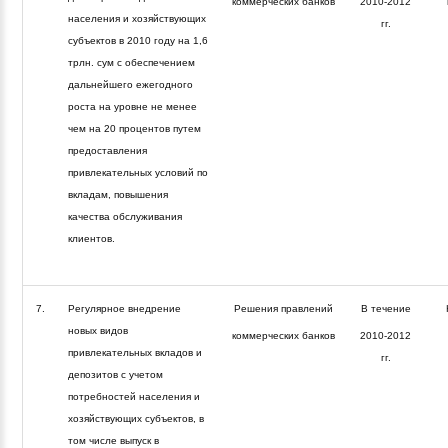
коммерческих банков
2010-2012
населения и хозяйствующих
гг.
субъектов в 2010 году на 1,6
трлн. сум с обеспечением
дальнейшего ежегодного
роста на уровне не менее
чем на 20 процентов путем
предоставления
привлекательных условий по
вкладам, повышения
качества обслуживания
клиентов.
7.
Регулярное внедрение
Решения правлений
В течение
новых видов
коммерческих банков
2010-2012
привлекательных вкладов и
гг.
депозитов с учетом
потребностей населения и
хозяйствующих субъектов, в
том числе выпуск в