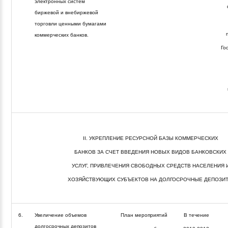
электронных систем
биржевой и внебиржевой
торговли ценными бумагами
п
коммерческих банков.
Го
II. УКРЕПЛЕНИЕ РЕСУРСНОЙ БАЗЫ КОММЕРЧЕСКИХ
БАНКОВ ЗА СЧЕТ ВВЕДЕНИЯ НОВЫХ ВИДОВ БАНКОВСКИХ
УСЛУГ, ПРИВЛЕЧЕНИЯ СВОБОДНЫХ СРЕДСТВ НАСЕЛЕНИЯ 
ХОЗЯЙСТВУЮЩИХ СУБЪЕКТОВ НА ДОЛГОСРОЧНЫЕ ДЕПОЗИ
6.
Увеличение объемов
План мероприятий
В течение
долгосрочных депозитов