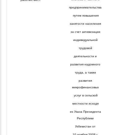
предпринимательства
путем повышения
занятости населения
за счет активизации
индивидуальной
трудовой
деятельности и
развития надомного
труда, а также
развития
микрофинансовых
услуг в сельской
местности исходя
из Указа Президента
Республики
Узбекистан от
10 ноября 2008 г.