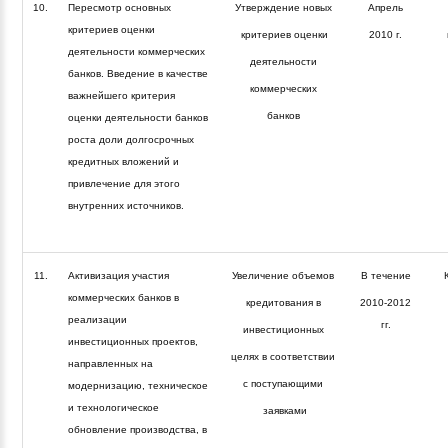
10.
Пересмотр основных
Утверждение новых
Апрель
критериев оценки
критериев оценки
2010 г.
деятельности коммерческих
деятельности
банков. Введение в качестве
коммерческих
важнейшего критерия
банков
оценки деятельности банков
роста доли долгосрочных
кредитных вложений и
привлечение для этого
внутренних источников.
11.
Активизация участия
Увеличение объемов
В течение
коммерческих банков в
кредитования в
2010-2012
реализации
гг.
инвестиционных
инвестиционных проектов,
целях в соответствии
направленных на
с поступающими
модернизацию, техническое
и технологическое
заявками
обновление производства, в