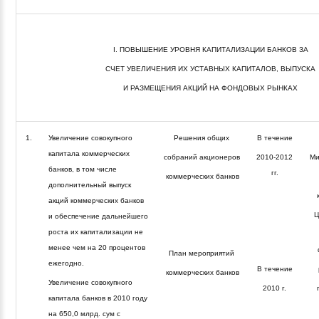
I. ПОВЫШЕНИЕ УРОВНЯ КАПИТАЛИЗАЦИИ БАНКОВ ЗА
СЧЕТ УВЕЛИЧЕНИЯ ИХ УСТАВНЫХ КАПИТАЛОВ, ВЫПУСКА
И РАЗМЕЩЕНИЯ АКЦИЙ НА ФОНДОВЫХ РЫНКАХ
1.
Увеличение совокупного
Решения общих
В течение
капитала коммерческих
собраний акционеров
2010-2012
Ми
банков, в том числе
гг.
коммерческих банков
дополнительный выпуск
акций коммерческих банков
Ц
и обеспечение дальнейшего
роста их капитализации не
менее чем на 20 процентов
План мероприятий
ежегодно.
В течение
коммерческих банков
Увеличение совокупного
2010 г.
п
капитала банков в 2010 году
на 650,0 млрд. сум с