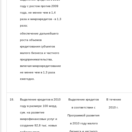
году с ростом против 2009
года, не менее чем в 1,4
раза и микрокредитов - в 1,3
раза;
обеспечение дальнейшего
роста объемов
кредитования субъектов
малого бизнеса и частного
предпринимательства,
включая микрокредитование
не менее чем в 1,3 раза
ежегодно.
19.
Выделение кредитов в 2010
Выделение кредитов
В течение
году в размере 100 млрд.
в соответствии с
2010 г.
сум. на развитие
Программой развития
микрофинансовых услуг и
в 2010 году малого
создание 92,8 тыс. новых
бизнеса и частного
рабочих мест.