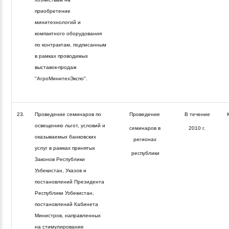
приобретение
минитехнологий и
компактного оборудования
по контрактам, подписанным
в рамках проводимых
выставок-продаж
"АгроМинитехЭкспо".
23.
Проведение семинаров по
Проведение
В течение
освещению льгот, условий и
семинаров в
2010 г.
оказываемых банковских
регионах
услуг в рамках принятых
республики
Законов Республики
Узбекистан, Указов и
постановлений Президента
Республики Узбекистан,
постановлений Кабинета
Министров, направленных
на стимулирование