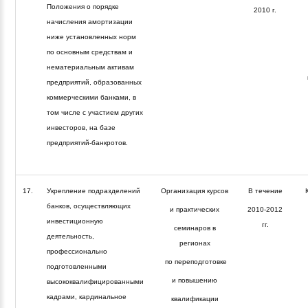
Положения о порядке
2010 г.
начисления амортизации
ниже установленных норм
по основным средствам и
нематериальным активам
предприятий, образованных
коммерческими банками, в
том числе с участием других
инвесторов, на базе
предприятий-банкротов.
17.
Укрепление подразделений
Организация курсов
В течение
банков, осуществляющих
и практических
2010-2012
инвестиционную
гг.
семинаров в
деятельность,
регионах
профессионально
по переподготовке
подготовленными
и повышению
высококвалифицированными
кадрами, кардинальное
квалификации