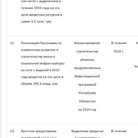
том числе с выделением в
течение 2010 года на эти
цели кредитных ресурсов в
сумме 3,2 трлн. сум.
12.
Реализация Программы по
Финансирование
В течение
К
ускоренному развитию и
строительства
2010 г.
строительству жилья и
объектов,
социальной инфраструктуры
"К
предусмотренных
на селе с выдачей в 2010
Инвестиционной
году кредитов на эти цели в
объеме 256,3 млрд. сум.
программой
Республики
Узбекистан
на 2010 год
13.
Льготное кредитование
Выделение кредитов
В течение
предприятий реального
в соответствии с