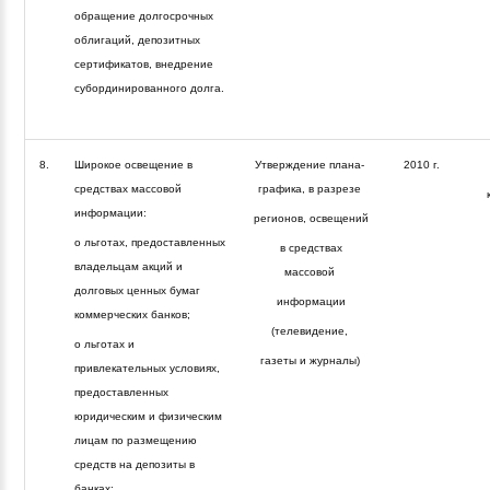
обращение долгосрочных
облигаций, депозитных
сертификатов, внедрение
субординированного долга.
8.
Широкое освещение в
Утверждение плана-
2010 г.
средствах массовой
графика, в разрезе
информации:
регионов, освещений
о льготах, предоставленных
в средствах
владельцам акций и
массовой
долговых ценных бумаг
информации
коммерческих банков;
(телевидение,
о льготах и
газеты и журналы)
привлекательных условиях,
предоставленных
юридическим и физическим
лицам по размещению
средств на депозиты в
банках;