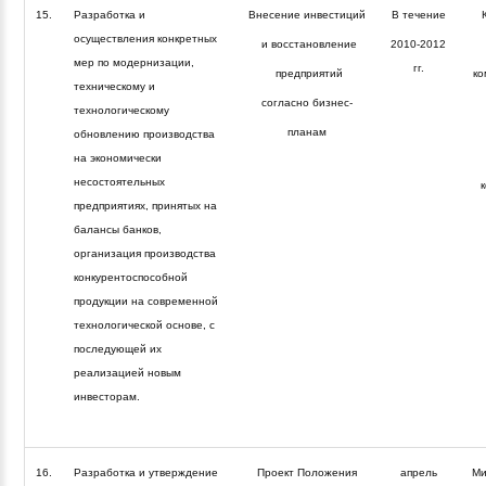
15.
Разработка и
Внесение инвестиций
В течение
осуществления конкретных
и восстановление
2010-2012
мер по модернизации,
гг.
предприятий
ко
техническому и
согласно бизнес-
технологическому
планам
обновлению производства
на экономически
несостоятельных
предприятиях, принятых на
балансы банков,
организация производства
конкурентоспособной
продукции на современной
технологической основе, с
последующей их
реализацией новым
инвесторам.
16.
Разработка и утверждение
Проект Положения
апрель
Ми