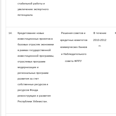
стабильной работы и
увеличению экспортного
потенциала
14.
Кредитование новых
Решения советов и
В течение
инвестиционных проектов в
кредитных комитетов
2010-2012
базовых отраслях экономики
гг.
коммерческих банков
в рамках государственной
и Наблюдательного
инвестиционной программы,
совета ФРРУ
отраслевых программ
модернизации и
региональных программ
развития за счет
собственных ресурсов и
ресурсов Фонда
реконструкции и развития
Республики Узбекистан.