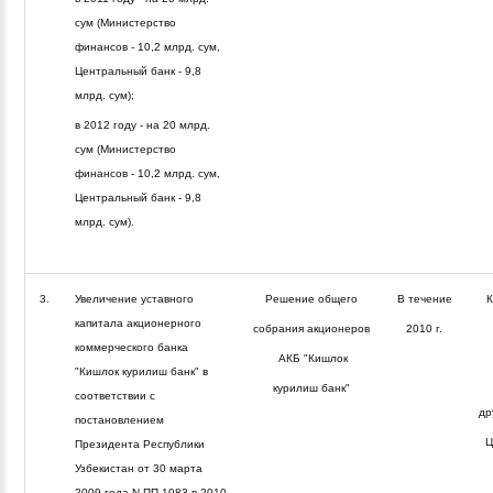
сум (Министерство
финансов - 10,2 млрд. сум,
Центральный банк - 9,8
млрд. сум);
в 2012 году - на 20 млрд.
сум (Министерство
финансов - 10,2 млрд. сум,
Центральный банк - 9,8
млрд. сум).
3.
Увеличение уставного
Решение общего
В течение
К
капитала акционерного
собрания акционеров
2010 г.
коммерческого банка
АКБ "Кишлок
"Кишлок курилиш банк" в
курилиш банк"
соответствии с
др
постановлением
Ц
Президента Республики
Узбекистан от 30 марта
2009 года N ПП-1083 в 2010