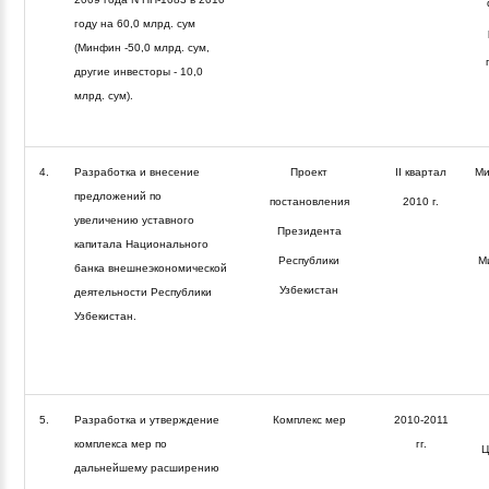
году на 60,0 млрд. сум
(Минфин -50,0 млрд. сум,
п
другие инвесторы - 10,0
млрд. сум).
4.
Разработка и внесение
Проект
II квартал
Ми
предложений по
постановления
2010 г.
увеличению уставного
Президента
капитала Национального
Республики
М
банка внешнеэкономической
Узбекистан
деятельности Республики
Узбекистан.
5.
Разработка и утверждение
Комплекс мер
2010-2011
комплекса мер по
гг.
Ц
дальнейшему расширению