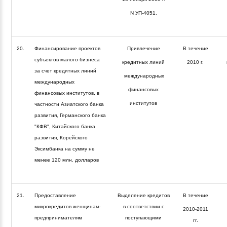
N УП-4051.
20.
Финансирование проектов
Привлечение
В течение
субъектов малого бизнеса
кредитных линий
2010 г.
за счет кредитных линий
международных
международных
финансовых
финансовых институтов, в
институтов
частности Азиатского банка
развития, Германского банка
"КФВ", Китайского банка
развития, Корейского
Эксимбанка на сумму не
менее 120 млн. долларов
21.
Предоставление
Выделение кредитов
В течение
микрокредитов женщинам-
в соответствии с
2010-2011
предпринимателям
поступающими
гг.