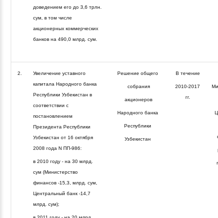
доведением его до 3,6 трлн.
сум, в том числе
акционерных коммерческих
банков на 490,0 млрд. сум.
2.
Увеличение уставного
Решение общего
В течение
капитала Народного банка
собрания
2010-2017
Ми
Республики Узбекистан в
гг.
акционеров
соответствии с
Народного банка
Ц
постановлением
Республики
Президента Республики
Узбекистан от 16 октября
Узбекистан
2008 года N ПП-986:
в 2010 году - на 30 млрд.
п
сум (Министерство
финансов -15,3, млрд. сум,
Центральный банк -14,7
млрд. сум);
в 2011 году - на 20 млрд.