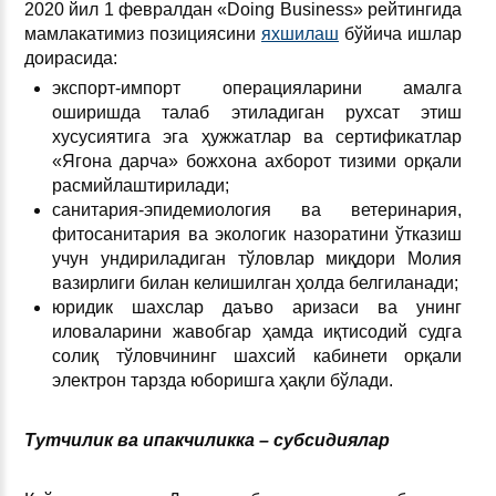
2020 йил 1 февралдан «Doing Business» рейтингида
мамлакатимиз позициясини
яхшилаш
бўйича ишлар
доирасида:
экспорт-импорт операцияларини амалга
оширишда талаб этиладиган рухсат этиш
хусусиятига эга ҳужжатлар ва сертификатлар
«Ягона дарча» божхона ахборот тизими орқали
расмийлаштирилади;
санитария-эпидемиология ва ветеринария,
фитосанитария ва экологик назоратини ўтказиш
учун ундириладиган тўловлар миқдори Молия
вазирлиги билан келишилган ҳолда белгиланади;
юридик шахслар даъво аризаси ва унинг
иловаларини жавобгар ҳамда иқтисодий судга
солиқ тўловчининг шахсий кабинети орқали
электрон тарзда юборишга ҳақли бўлади.
Тутчилик ва ипакчиликка –­ субсидиялар