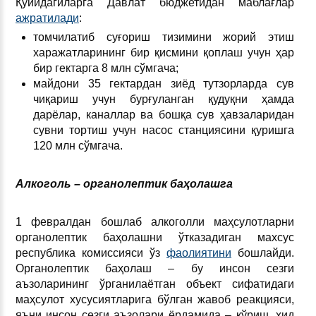
Қуйидагиларга Давлат бюджетидан маблағлар
ажратилади
:
томчилатиб суғориш тизимини жорий этиш
харажатларининг бир қисмини қоплаш учун ҳар
бир гектарга 8 млн сўмгача;
майдони 35 гектардан зиёд тутзорларда сув
чиқариш учун бурғуланган қудуқни ҳамда
дарёлар, каналлар ва бошқа сув ҳавзаларидан
сувни тортиш учун насос станциясини қуришга
120 млн сўмгача.
Алкоголь ­– органолептик баҳолашга
1 февралдан бошлаб алкоголли маҳсулотларни
органолептик баҳолашни ўтказадиган махсус
республика комиссияси ўз
фаолиятини
бошлайди.
Органолептик баҳолаш – бу инсон сезги
аъзоларининг ўрганилаётган объект сифатидаги
маҳсулот хусусиятларига бўлган жавоб реакцияси,
яъни инсон сезги аъзолари ёрдамида – кўриш, ҳид