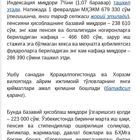
Индексация миқдори 7%ни (1,07 баравар)
ташкил
этади
. Натижада 1 февралдан МҲЭКМ 679 330 сўм
(
тегишинча, янги тариф сеткаси
жорий этилади
),
пенсияни ҳисоблашнинг базавий миқдори – 238 610
сўм, энг кам пенсия ва болалигидан ногиронларга
бериладиган нафақа – 466 680 сўм, зарур иш
стажига эга бўлмаган кекса ва меҳнатга қобилиятсиз
фуқароларга бериладиган энг кам нафақа миқдори –
286 390 сўмни ташкил этди.
Ушбу санадан Қорақалпоғистонда ва Хоразм
вилоятида айрим ижтимоий тўловларнинг янги
қийматлари амал қилишни бошлади (
батафсил
қаранг
)
.
Бунда базавий ҳисоблаш миқдори ўзгаришсиз қолди
– 223 000 сўм. Ўзбекистонда биринчи марта иш ҳақи,
пенсия ва стипендиялар оширилиши солиқлар,
йиғимлар, жарималар, давлат божлари ва БҲМга
боғлиқ бошқа тўловларни индексациялаш билан