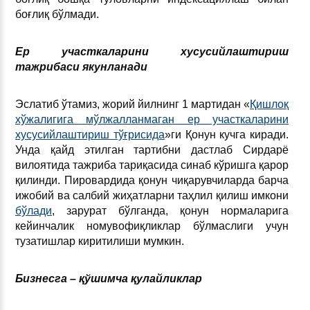
боғлиқ бўлмади.
Ер участкаларини хусусийлаштириш
тажрибаси якунланади
Эслатиб ўтамиз, жорий йилнинг 1 мартидан «
Қишлоқ
хўжалигига мўлжалланмаган ер участкаларини
хусусийлаштириш тўғрисида
»ги Қонун кучга киради.
Унда қайд этилган тартибни дастлаб Сирдарё
вилоятида тажриба тариқасида синаб кўришга қарор
қилинди. Пировардида қонун чиқарувчиларда барча
ижобий ва салбий жиҳатларни таҳлил қилиш имкони
бўлади
, зарурат бўлганда, қонун нормаларига
кейинчалик номувофиқликлар бўлмаслиги учун
тузатишлар киритилиши мумкин.
Бизнесга – қўшимча қулайликлар