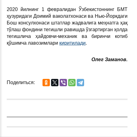
2020 йилнинг 1 февралидан Ўзбекистоннинг БМТ
ҳузуридаги Доимий ваколатхонаси ва Нью-Йоркдаги
Бош консулхонаси штатлар жадвалига меҳнатга ҳақ
тўлаш фондини тегишли равишда ўзгартирган ҳолда
тегишлича ҳайдовчи-механик ва биринчи котиб
қўшимча лавозимлари
киритилади
.
Олег Заманов.
Поделиться: