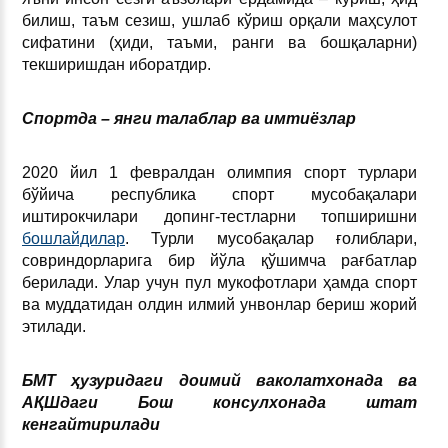
билиш, таъм сезиш, ушлаб кўриш орқали маҳсулот
сифатини (ҳиди, таъми, ранги ва бошқаларни)
текширишдан иборатдир.
Спортда – янги талаблар ва имтиёзлар
2020 йил 1 февралдан олимпия спорт турлари
бўйича республика спорт мусобақалари
иштирокчилари допинг-тестларни топширишни
бошлайдилар
. Турли мусобақалар ғолиблари,
совриндорларига бир йўла қўшимча рағбатлар
берилади. Улар учун пул мукофотлари ҳамда спорт
ва муддатидан олдин илмий унвонлар бериш жорий
этилади.
БМТ ҳузуридаги доимий ваколатхонада ва
АҚШдаги Бош консулхонада штат
кенгайтирилади