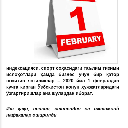
индексацияси, спорт соҳасидаги таълим тизими
ислоҳотлари ҳамда бизнес учун бир қатор
позитив янгиликлар – 2020 йил 1 февралдан
кучга кирган Ўзбекистон қонун ҳужжатларидаги
ўзгартиришлар ана шулардан иборат.
Иш ҳақи, пенсия, стипендия ва ижтимоий
нафақалар оширилди