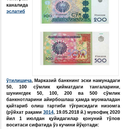
каналида
эслатиб
ўтилишича
, Марказий банкнинг эски намунадаги
50, 100 сўмлик қийматдаги тангаларини,
шунингдек 50, 100, 200 ва 500 сўмлик
банкнотларини айирбошлаш ҳамда муомаладан
қайтариб олиш тартиби тўғрисидаги низомга
(рўйхат рақами
3014
, 19.05.2018 й.) мувофиқ 2020
йил 1 июлдан қуйидагилар қонуний тўлов
воситаси сифатида ўз кучини йўқотади: