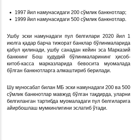
1997 йил намунасидаги 200 сўмлик банкнотлар;
1999 йил намунасидаги 500 сўмлик банкнотлар.
Ушбу эски намунадаги пул белгилари 2020 йил 1
июлга қадар барча тижорат банклар бўлинмаларида
қабул қилинади, ушбу санадан кейин эса Марказий
банкнинг Бош ҳудудий бўлинмаларининг ҳисоб-
китоб-касса марказларида бевосита муомалада
бўлган банкнотларга алмаштириб берилади.
Шу муносабат билан МБ эски намунадаги 200 ва 500
сўмлик банкнотлар мавжуд бўлган тақдирда, уларни
белгиланган тартибда муомаладаги пул белгиларига
айирбошлаш мумкинлигини эслатиб ўтади.