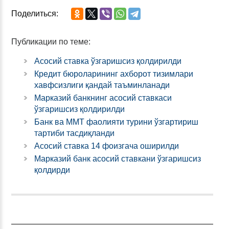
Поделиться:
Публикации по теме:
Асосий ставка ўзгаришсиз қолдирилди
Кредит бюроларининг ахборот тизимлари
хавфсизлиги қандай таъминланади
Марказий банкнинг асосий ставкаси
ўзгаришсиз қолдирилди
Банк ва ММТ фаолияти турини ўзгартириш
тартиби тасдиқланди
Асосий ставка 14 фоизгача оширилди
Марказий банк асосий ставкани ўзгаришсиз
қолдирди