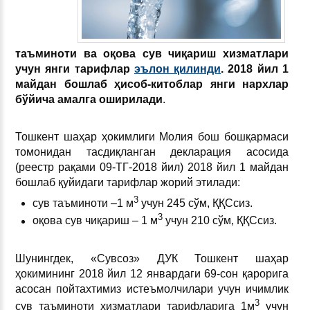
таъминоти ва оқова сув чиқариш хизматлари
учун янги тарифлар
эълон қилинди
. 2018 йил 1
майдан бошлаб ҳисоб-китоблар янги нархлар
бўйича амалга оширилади
.
Тошкент шаҳар ҳокимлиги Молия бош бошқармаси
томонидан тасдиқланган декларация асосида
(реестр рақами 09-ТГ-2018 йил) 2018 йил 1 майдан
бошлаб қуйидаги тарифлар жорий этилади:
3
сув таъминоти –1 м
учун 245 сўм, ҚҚСсиз.
3
оқова сув чиқариш – 1 м
учун 210 сўм, ҚҚСсиз.
Шунингдек, «Сувсоз» ДУК Тошкент шаҳар
ҳокимининг 2018 йил 12 январдаги 69-сон қарорига
асосан пойтахтимиз истеъмолчилари учун ичимлик
3
сув таъминоти хизматлари тарифларига 1м
учун