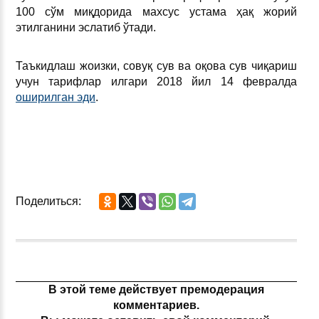
100 сўм миқдорида махсус устама ҳақ жорий
этилганини эслатиб ўтади.
Таъкидлаш жоизки, совуқ сув ва оқова сув чиқариш
учун тарифлар илгари 2018 йил 14 февралда
оширилган эди
.
Поделиться:
В этой теме действует премодерация
комментариев.