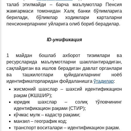
талаб этилмайди – барча маълумотлар Пенсия
жамғармаси томонидан Халқ банки бўлимларига
берилади, бўлимлар ходимлари карталарни
пенсионерларнинг уйларига олиб бориб берадилар.
ID-унификация
1 майдан бошлаб ахборот тизимлари ва
ресурсларида маълумотларни шакллантирадиган,
сақлайдиган ва ишлов берадиган давлат органлари
ва ташкилотлари қуйидагиларнинг ноёб
идентификаторларидан фойдаланишга
ўтадилар
:
жисмоний шахслар – шахсий идентификацион
рақам (ЖШШИР);
юридик шахслар – солиқ тўловчининг
идентификацион рақами (СТИР);
кўчмас мулк – кадастр рақами;
манзил – географик код;
транспорт воситалари – идентификацион рақам.