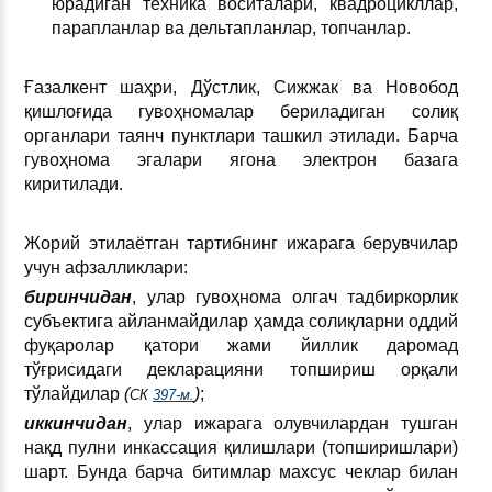
юрадиган техника воситалари, квадроцикллар,
парапланлар ва дельтапланлар, топчанлар.
Ғазалкент шаҳри, Дўстлик, Сижжак ва Новобод
қишлоғида гувоҳномалар бериладиган солиқ
органлари таянч пунктлари ташкил этилади. Барча
гувоҳнома эгалари ягона электрон базага
киритилади.
Жорий этилаётган тартибнинг ижарага берувчилар
учун афзалликлари:
биринчидан
, улар гувоҳнома олгач тадбиркорлик
субъектига айланмайдилар ҳамда солиқларни оддий
фуқаролар қатори жами йиллик даромад
тўғрисидаги декларацияни топшириш орқали
тўлайдилар
(
)
;
СК
397-м.
иккинчидан
, улар ижарага олувчилардан тушган
нақд пулни инкассация қилишлари (топширишлари)
шарт. Бунда барча битимлар махсус чеклар билан