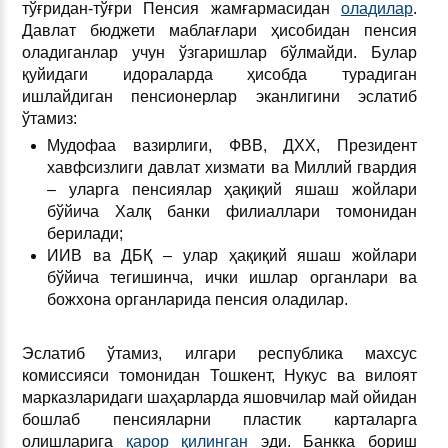
тўғридан-тўғри Пенсия жамғармасидан
оладилар
.
Давлат бюджети маблағлари ҳисобидан пенсия
оладиганлар учун ўзгаришлар бўлмайди. Булар
қуйидаги идораларда ҳисобда турадиган
ишлайдиган пенсионерлар эканлигини эслатиб
ўтамиз:
Мудофаа вазирлиги, ФВВ, ДХХ, Президент
хавфсизлиги давлат хизмати ва Миллий гвардия
– уларга пенсиялар ҳақиқий яшаш жойлари
бўйича Халқ банки филиаллари томонидан
берилади;
ИИВ ва ДБҚ – улар ҳақиқий яшаш жойлари
бўйича тегишинча, ички ишлар органлари ва
божхона органларида пенсия оладилар.
Эслатиб ўтамиз, илгари республика махсус
комиссияси томонидан Тошкент, Нукус ва вилоят
марказларидаги шаҳарларда яшовчилар май ойидан
бошлаб пенсияларни пластик карталарга
олишларига
қарор қилинган
эди. Банкка бориш