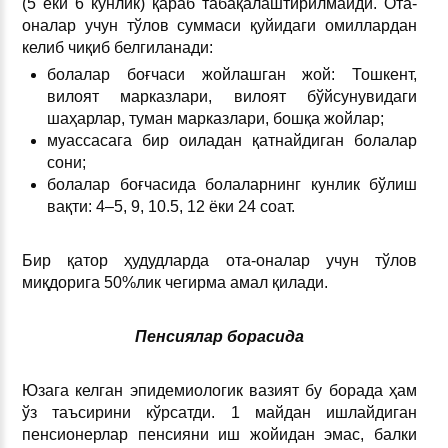
(5 ёки 6 кунлик) қараб табақалаштирилмайди. Ота-
оналар учун тўлов суммаси қуйидаги омиллардан
келиб чиқиб белгиланади:
болалар боғчаси жойлашган жой: Тошкент,
вилоят марказлари, вилоят бўйсунувидаги
шаҳарлар, туман марказлари, бошқа жойлар;
муассасага бир оиладан қатнайдиган болалар
сони;
болалар боғчасида болаларнинг кунлик бўлиш
вақти: 4–5, 9, 10.5, 12 ёки 24 соат.
Бир қатор ҳудудларда ота-оналар учун тўлов
миқдорига 50%лик чегирма амал қилади.
Пенсиялар борасида
Юзага келган эпидемиологик вазият бу борада ҳам
ўз таъсирини кўрсатди. 1 майдан ишлайдиган
пенсионерлар пенсияни иш жойидан эмас, балки