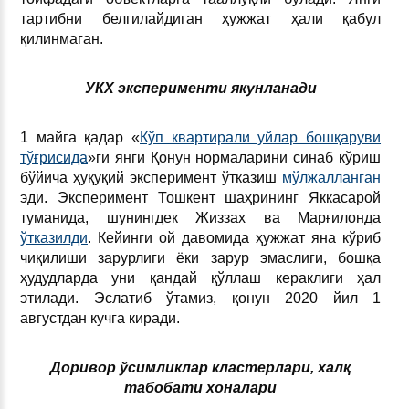
тартибни белгилайдиган ҳужжат ҳали қабул
қилинмаган.
УКХ эксперименти якунланади
1 майга қадар «
Кўп квартирали уйлар бошқаруви
тўғрисида
»ги янги Қонун нормаларини синаб кўриш
бўйича ҳуқуқий эксперимент ўтказиш
мўлжалланган
эди. Эксперимент Тошкент шаҳрининг Яккасарой
туманида, шунингдек Жиззах ва Марғилонда
ўтказилди
. Кейинги ой давомида ҳужжат яна кўриб
чиқилиши зарурлиги ёки зарур эмаслиги, бошқа
ҳудудларда уни қандай қўллаш кераклиги ҳал
этилади. Эслатиб ўтамиз, қонун 2020 йил 1
августдан кучга киради.
Доривор ўсимликлар кластерлари, халқ
табобати хоналари