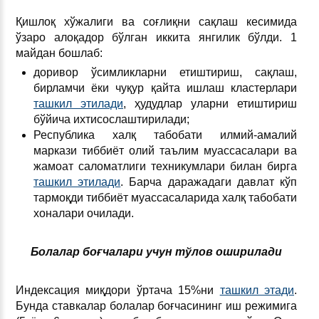
Қишлоқ хўжалиги ва соғлиқни сақлаш кесимида
ўзаро алоқадор бўлган иккита янгилик бўлди. 1
майдан бошлаб:
доривор ўсимликларни етиштириш, сақлаш,
бирламчи ёки чуқур қайта ишлаш кластерлари
ташкил этилади
, ҳудудлар уларни етиштириш
бўйича ихтисослаштирилади;
Республика халқ табобати илмий-амалий
маркази тиббиёт олий таълим муассасалари ва
жамоат саломатлиги техникумлари билан бирга
ташкил этилади
. Барча даражадаги давлат кўп
тармоқди тиббиёт муассасаларида халқ табобати
хоналари очилади.
Болалар боғчалари учун тўлов оширилади
Индексация миқдори ўртача 15%ни
ташкил этади
.
Бунда ставкалар болалар боғчасининг иш режимига