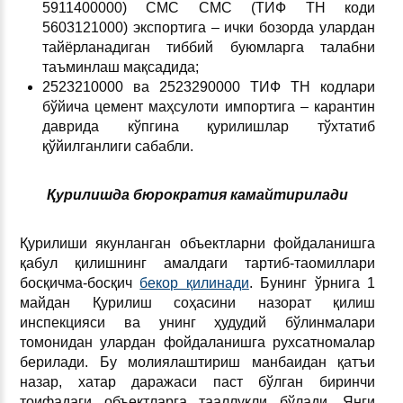
5911400000) СМС CMC (ТИФ ТН коди
5603121000) экспортига – ички бозорда улардан
тайёрланадиган тиббий буюмларга талабни
таъминлаш мақсадида;
2523210000 ва 2523290000 ТИФ ТН кодлари
бўйича цемент маҳсулоти импортига – карантин
даврида кўпгина қурилишлар тўхтатиб
қўйилганлиги сабабли.
Қурилишда бюрократия камайтирилади
Қурилиши якунланган объектларни фойдаланишга
қабул қилишнинг амалдаги тартиб-таомиллари
босқичма-босқич
бекор қилинади
. Бунинг ўрнига 1
майдан Қурилиш соҳасини назорат қилиш
инспекцияси ва унинг ҳудудий бўлинмалари
томонидан улардан фойдаланишга рухсатномалар
берилади. Бу молиялаштириш манбаидан қатъи
назар, хатар даражаси паст бўлган биринчи
тоифадаги объектларга тааллуқли бўлади. Янги