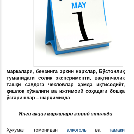
маркалари, бензинга эркин нархлар, Бўстонлиқ
туманидаги солиқ эксперименти, вақтинчалик
ташқи савдога чекловлар ҳамда иқтисодиёт,
қишлоқ хўжалиги ва ижтимоий соҳадаги бошқа
ўзгаришлар – шарҳимизда.
Янги акциз маркалари жорий этилади
Ҳукумат томонидан
алкоголь
ва
тамаки