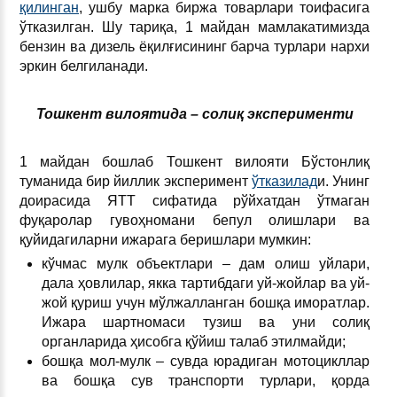
қилинган
, ушбу марка биржа товарлари тоифасига
ўтказилган. Шу тариқа, 1 майдан мамлакатимизда
бензин ва дизель ёқилғисининг барча турлари нархи
эркин белгиланади.
Тошкент вилоятида – солиқ эксперименти
1 майдан бошлаб Тошкент вилояти Бўстонлиқ
туманида бир йиллик эксперимент
ўтказилад
и. Унинг
доирасида ЯТТ сифатида рўйхатдан ўтмаган
фуқаролар гувоҳномани бепул олишлари ва
қуйидагиларни ижарага беришлари мумкин:
кўчмас мулк объектлари – дам олиш уйлари,
дала ҳовлилар, якка тартибдаги уй-жойлар ва уй-
жой қуриш учун мўлжалланган бошқа иморатлар.
Ижара шартномаси тузиш ва уни солиқ
органларида ҳисобга қўйиш талаб этилмайди;
бошқа мол-мулк – сувда юрадиган мотоцикллар
ва бошқа сув транспорти турлари, қорда