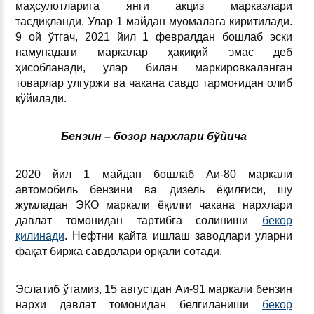
маҳсулотларига янги акциз марказлари
тасдиқланди. Улар 1 майдан муомалага киритилади.
9 ой ўтгач, 2021 йил 1 февралдан бошлаб эски
намунадаги маркалар ҳақиқий эмас деб
ҳисобланади, улар билан маркировкаланган
товарлар улгуржи ва чакана савдо тармоғидан олиб
қўйилади.
Бензин – бозор нархлари бўйича
2020 йил 1 майдан бошлаб Аи-80 маркали
автомобиль бензини ва дизель ёқилғиси, шу
жумладан ЭКО маркали ёқилғи чакана нархлари
давлат томонидан тартибга солиниши
бекор
қилинади
. Нефтни қайта ишлаш заводлари уларни
фақат биржа савдолари орқали сотади.
Эслатиб ўтамиз, 15 августдан Аи-91 маркали бензин
нархи давлат томонидан белгиланиши
бекор