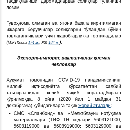
тасдиқланиши, даромадлардан солиқлар тўланиши
лозим.
Гувоҳнома олмаган ва ягона базага киритилмаган
ижарага берувчилар солиқларни тўлашдан бўйин
товлаганликлари учун жавобгарликка тортиладилар
(
)
.
МЖТКнинг
174-м.
, ЖК
184-м
.
Экспорт-импорт: вақтинчалик қисман
чекловлар
Ҳукумат томонидан СOVID-19 пандемиясининг
миллий иқтисодиётга кўрсатаётган салбий
таъсирларидан келиб чиқиб чора-тадбирлар
кўрилмоқда. 8 ойга (2020 йил 1 майдан 31
декабргача) қуйидагиларга тақиқ
жорий этилади
:
CMC, «Спанбонд» ва «Мельтблаун» нотўқима
материаллари (ТИФ ТН кодлари 5603121000;
5603119000 ва 5603919000; 5603129000 ва