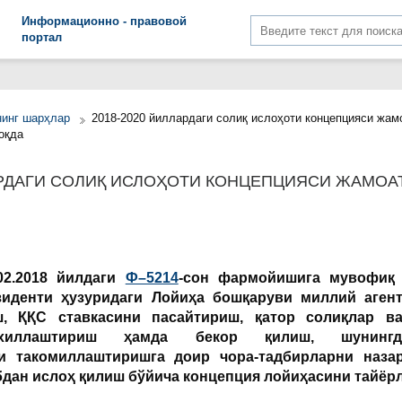
Информационно - правовой
портал
нинг шарҳлар
2018-2020 йиллардаги солиқ ислоҳоти концепцияси жам
оқда
ЛАРДАГИ СОЛИҚ ИСЛОҲОТИ КОНЦЕПЦИЯСИ ЖАМО
02.2018 йилдаги
Ф–5214
-сон фармойишига мувофи
зиденти ҳузуридаги Лойиҳа бошқаруви миллий агент
, ҚҚС ставкасини пасайтириш, қатор солиқлар в
рхиллаштириш ҳамда бекор қилиш, шунинг
и такомиллаштиришга доир чора-тадбирларни назар
бдан ислоҳ қилиш бўйича концепция лойиҳасини тайёр