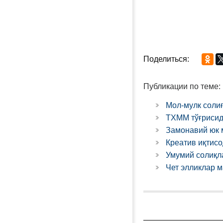
Поделиться:
Публикации по теме:
Мол-мулк соли
ТХММ тўғрисид
Замонавий юк 
Креатив иқтисо
Умумий солиқл
Чет элликлар 