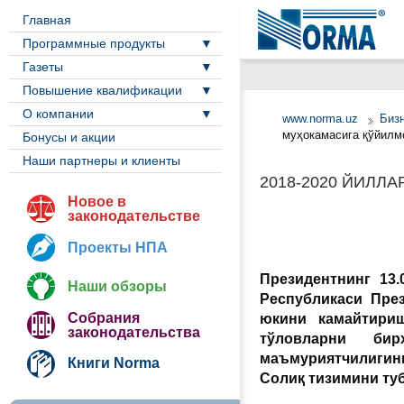
Главная
Программные продукты
Газеты
Повышение квалификации
О компании
www.norma.uz
Биз
муҳокамасига қўйилм
Бонусы и акции
Наши партнеры и клиенты
2018-2020 ЙИЛ
Новое в
законодательстве
Проекты НПА
Президентнинг 13.
Наши обзоры
Республикаси Пре
Собрания
юкини камайтириш
законодательства
тўловларни би
маъмуриятчилигин
Книги Norma
Солиқ тизимини ту