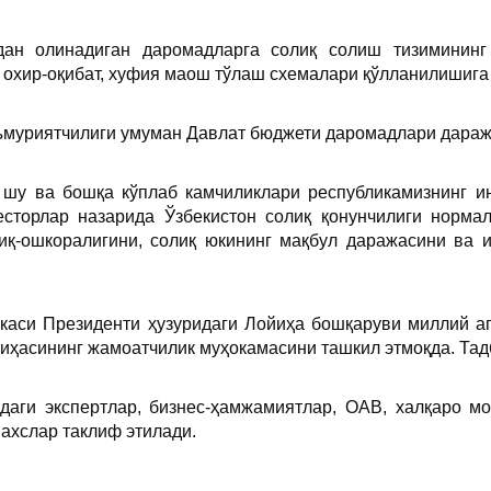
ан олинадиган даромадларга солиқ солиш тизимининг
 охир-оқибат, хуфия маош тўлаш схемалари қўлланилишига 
муриятчилиги умуман Давлат бюджети даромадлари даража
 шу ва бошқа кўплаб камчиликлари республикамизнинг ин
есторлар назарида Ўзбекистон солиқ қонунчилиги норма
иқ-ошкоралигини, солиқ юкининг мақбул даражасини ва 
икаси Президенти ҳузуридаги Лойиҳа бошқаруви миллий а
ҳасининг жамоатчилик муҳокамасини ташкил этмоқда. Тадб
даги экспертлар, бизнес-ҳамжамиятлар, ОАВ, халқаро мо
ахслар таклиф этилади.