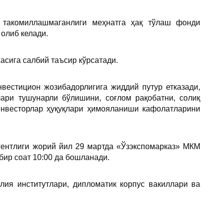
 такомиллашмаганлиги меҳнатга ҳақ тўлаш фонди
олиб келади.
сига салбий таъсир кўрсатади.
вестицион жозибадорлигига жиддий путур етказади,
лари тушунарли бўлишини, соғлом рақобатни, солиқ
инвесторлар ҳуқуқлари ҳимояланиши кафолатларини
гентлиги жорий йил 29 мартда «Ўзэкспомарказ» МКМ
ир соат 10:00 да бошланади.
лия институтлари, дипломатик корпус вакиллари ва