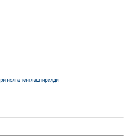
ри нолга тенглаштирилди