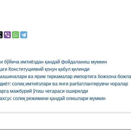
ғи бўйича имтиёздан қандай фойдаланиш мумкин
аги Конституциявий қонун қабул қилинди
машиналари ва ярим тиркамалар импортига божхона божла
диёт: солиқ имтиёзлари ва янги рағбатлантирувчи чоралар
арга мажбурий ўтиш чегараси оширилди
махсус солиқ режимини қандай олишлари мумкин