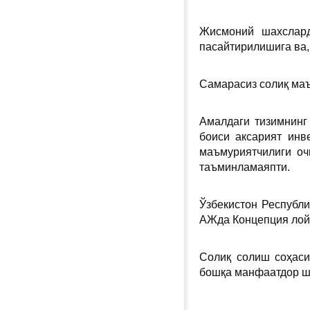
Жисмоний шахслард
пасайтирилишига ва,
Самарасиз солиқ маъ
Амалдаги тизимнинг
боиси аксарият инв
маъмуриятчилиги оч
таъминламаяпти.
Ўзбекистон Республ
АЖда Концепция лойи
Солиқ солиш соҳаси
бошқа манфаатдор ш