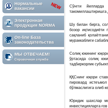
Нормальные
Сўнгги йилларда 
вакансии
такомиллаштиришга д
Электронная
Шу билан бирга, со
продукция NORMA
бозор иқтисодиёти 
сақланиб қолаётган
On-line База
мураккаблиги сабаб
законодательства
Солиқ юкининг юқори
МЫ ОТВЕЧАЕМ!
ўртасида солиқ юк
Справочная служба
тадбиркорлик субъек
ҚҚСнинг юқори став
пировард истеъмол
бўлмаслигига олиб к
Юридик шахслар мо
инвестицияларга ғов