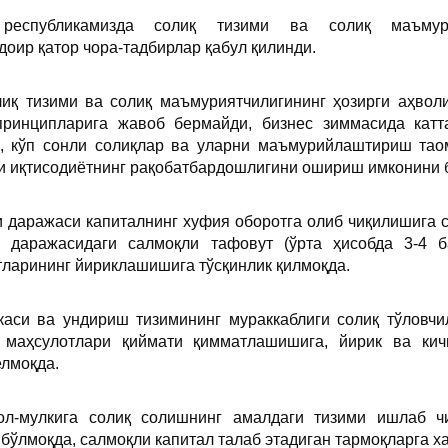
республикамизда солиқ тизими ва солиқ маъмури
оир қатор чора-тадбирлар қабул қилинди.
лиқ тизими ва солиқ маъмуриятчилигининг ҳозирги аҳвол
принципларига жавоб бермайди, бизнес зиммасида катт
и, кўп сонли солиқлар ва уларни маъмурийлаштириш тао
ли иқтисодиётнинг рақобатбардошлигини ошириш имконини
 даражаси капиталнинг хуфия оборотга олиб чиқилишига с
и даражасидаги салмоқли тафовут (ўрта ҳисобда 3-4 
тларининг йириклашишига тўсқинлик қилмоқда.
каси ва ундириш тизимининг мураккаблиги солиқ тўловчи
 маҳсулотлари қиймати қимматлашишига, йирик ва кич
елмоқда.
л-мулкига солиқ солишнинг амалдаги тизими ишлаб ч
 бўлмоқда, салмоқли капитал талаб этадиган тармоқларга 