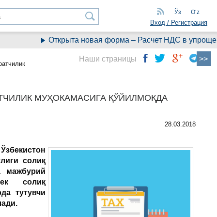
Ўз
Oʻz
Вход / Регистрация
Открыта новая форма – Расчет НДС в упрощенн
Наши страницы
оатчилик
АТЧИЛИК МУҲОКАМАСИГА ҚЎЙИЛМОҚДА
28.03.2018
қ
Ўзбекистон
лиги солиқ
а мажбурий
дек солиқ
да тутувчи
лади.