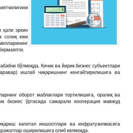
ятчилигини
и ҳали эркин
а солиқ юки
милларининг
 бермаяпти.
абабчи бўлмоқда. Кичик ва йирик бизнес субъектлари
баравар) ишлаб чиқаришнинг кенгайтирилишига ва
ларнинг оборот маблағлари тортилишига, оралиқ ва
ик бизнес ўртасида самарали кооперация мавжуд
иқариш капитал иншоотлари ва инфратузилмасига
харажатлар оширилишига олиб келмоқда.