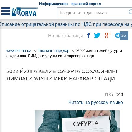
Информационно - правовой
портал
исание отрицательной разницы по НДС при переходе на уп
Наши страницы
www.norma.uz
Бизнинг шарҳлар
2022 йилга келиб суғурта
соҳасининг ЯИМдаги улуши икки баравар ошади
2022 ЙИЛГА КЕЛИБ СУҒУРТА СОҲАСИНИНГ
ЯИМДАГИ УЛУШИ ИККИ БАРАВАР ОШАДИ
11.07.2019
Читать на русском языке