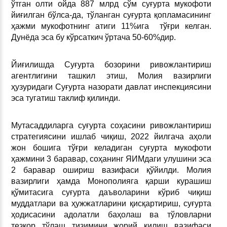
ўтган олти ойда 887 млрд сўм суғурта мукофоти
йиғилган бўлса-да, тўланган суғурта қопламасининг
ҳажми мукофотнинг атиги 11%ига тўғри келган.
Дунёда эса бу кўрсаткич ўртача 50-60%дир.
Йиғилишда Суғурта бозорини ривожлантириш
агентлигини ташкил этиш, Молия вазирлиги
ҳузуридаги Суғурта назорати давлат инспекциясини
эса тугатиш таклиф қилинди.
Мутасаддиларга суғурта соҳасини ривожлантириш
стратегиясини ишлаб чиқиш, 2022 йилгача аҳоли
жон бошига тўғри келадиган суғурта мукофоти
ҳажмини 3 баравар, соҳанинг ЯИМдаги улушини эса
2 баравар ошириш вазифаси қўйилди. Молия
вазирлиги ҳамда Монополияга қарши курашиш
қўмитасига суғурта даъволарини кўриб чиқиш
муддатлари ва ҳужжатларини қисқартириш, суғурта
ҳодисасини адолатли баҳолаш ва тўловларни
тезкор тўлаш тизимини жорий қилиш вазифаси