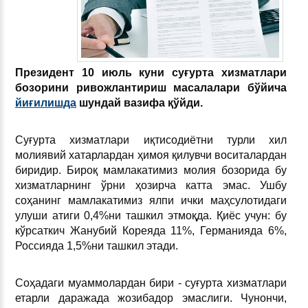
Президент 10 июль куни суғурта хизматлари
бозорини ривожлантириш масалалари бўйича
йиғилишда
шундай вазифа қўйди.
Суғурта хизматлари иқтисодиётни турли хил
молиявий хатарлардан ҳимоя қилувчи воситалардан
биридир. Бироқ мамлакатимиз молия бозорида бу
хизматларнинг ўрни ҳозирча катта эмас. Ушбу
соҳанинг мамлакатимиз ялпи ички маҳсулотидаги
улуши атиги 0,4%ни ташкил этмоқда. Қиёс учун: бу
кўрсаткич Жанубий Кореяда 11%, Германияда 6%,
Россияда 1,5%ни ташкил этади.
Соҳадаги муаммолардан бири - суғурта хизматлари
етарли даражада жозибадор эмаслиги. Чунончи,