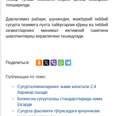
топширилди.
Давлатимиз рабари, шунингдек, мажбурий тиббий
суғурта тизимига пухта тайёргарлик кўриш ва тиббий
хизматларнинг минимал ижтимоий пакетини
шакллантириш кераклигини таъкидлади.
Поделиться:
Публикации по теме:
Суғурталовчиларнинг жами капитали 2,4
баравар ошади
Бизнесни суғурталаш стандартларида нима
ўзгарди
Суғурта фаолияти тўғрисидаги қонунчилик