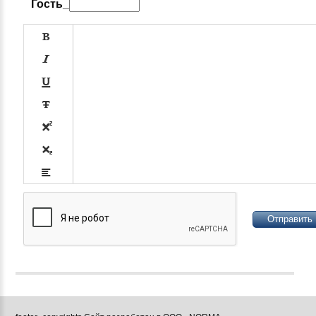
Гость_













