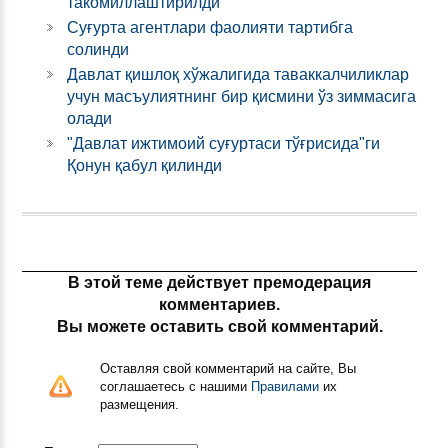
такомиллаштирилди
Суғурта агентлари фаолияти тартибга
солинди
Давлат қишлоқ хўжалигида таваккалчиликлар
учун масъулиятнинг бир қисмини ўз зиммасига
олади
"Давлат ижтимоий суғуртаси тўғрисида"ги
Қонун қабул қилинди
В этой теме действует премодерация
комментариев.
Вы можете оставить свой комментарий.
Оставляя свой комментарий на сайте, Вы
соглашаетесь с нашими
Правилами
их
размещения.