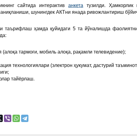
ликнинг сайтида интерактив
анкета
тузилди. Ҳамкорлик 
 аниқланиши, шунингдек АКТни янада ривожлантириш бўйич
 таърифлаш ҳамда қуйидаги 5 та йўналишда фаолиятни
да:
 (алоқа тармоғи, мобиль алоқа, рақамли телевидение);
ация технологиялари (электрон ҳукумат, дастурий таъминот
иги;
рлар тайёрлаш.