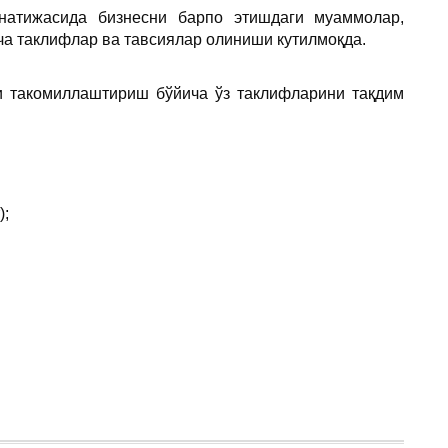
натижасида бизнесни барпо этишдаги муаммолар,
а таклифлар ва тавсиялар олиниши кутилмоқда.
 такомиллаштириш бўйича ўз таклифларини тақдим
);