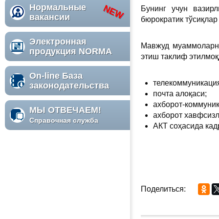
Нормальные
Бунинг учун вазир
вакансии
бюрократик тўсиқлар
Электронная
Мавжуд муаммоларни
продукция NORMA
этиш таклиф этилмоқ
On-line База
телекоммуникация
законодательства
почта алоқаси;
ахборот-коммуник
МЫ ОТВЕЧАЕМ!
ахборот хавфсизл
Справочная служба
АКТ соҳасида кад
Поделиться: