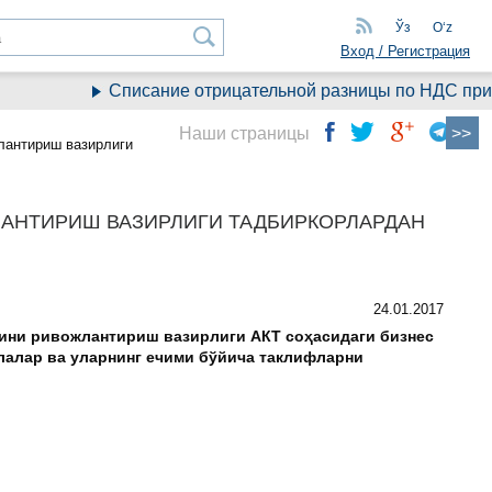
Ўз
Oʻz
Вход / Регистрация
Списание отрицательной разницы по НДС при пе
Наши страницы
лантириш вазирлиги
АНТИРИШ ВАЗИРЛИГИ ТАДБИРКОРЛАРДАН
24.01.2017
ини ривожлантириш вазирлиги АКТ соҳасидаги бизнес
лалар ва уларнинг ечими бўйича таклифларни