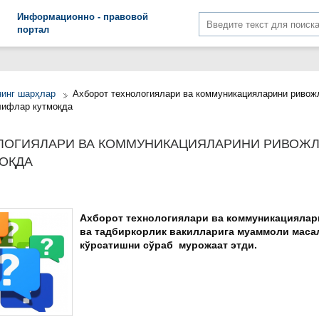
Информационно - правовой
портал
нинг шарҳлар
Ахборот технологиялари ва коммуникацияларини ривож
лифлар кутмоқда
ЛОГИЯЛАРИ ВА КОММУНИКАЦИЯЛАРИНИ РИВОЖЛ
МОҚДА
Ахборот технологиялари ва коммуникациялар
ва тадбиркорлик вакилларига муаммоли маса
кўрсатишни сўраб мурожаат этди
.