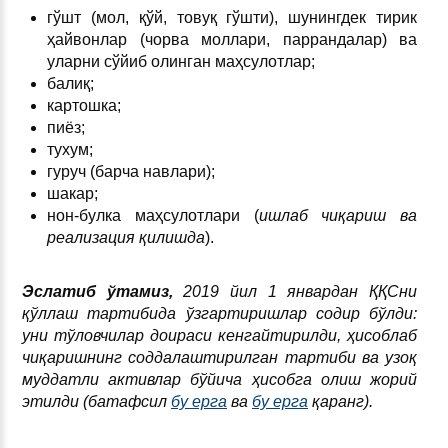
гўшт (мол, қўй, товуқ гўшти), шунингдек тирик
ҳайвонлар (чорва моллари, паррандалар) ва
уларни сўйиб олинган маҳсулотлар;
балиқ;
картошка;
пиёз;
тухум;
гуруч (барча навлари);
шакар;
нон-булка маҳсулотлари (
ишлаб чиқариш ва
реализация қилишда
).
Эслатиб ўтамиз,
2019 йил 1 январдан ҚҚСни
қўллаш тартибида ўзгартиришлар содир бўлди:
уни тўловчилар доираси кенгайтирилди, ҳисоблаб
чиқаришнинг соддалаштирилган тартиби ва узоқ
муддатли активлар бўйича ҳисобга олиш жорий
этилди (батафсил
бу ерга
ва
бу ерга
қаранг).