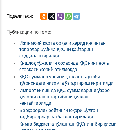
Поделиться:
Публикации по теме:
Ижтимоий карта орқали харид қилинган
товарлар бўйича ҚҚСни қайтариш
соддалаштирилди
Қишлоқ хўжалиги соҳасида ҚҚСнинг ноль
ставкаси жорий этилмоқда
ҚҚС суммаси ўрнини қоплаш тартиби
тўғрисидаги низомга ўзгартириш киритилди
Импорт қилишда ҚҚС суммаларини ўзаро
ҳисобга олиш тартибини қўллаш
кенгайтирилди
Барқарорлик рейтинги юқори бўлган
тадбиркорлар рағбатлантирилади
Кимга бюджетга тўланган ҚҚСнинг бир қисми