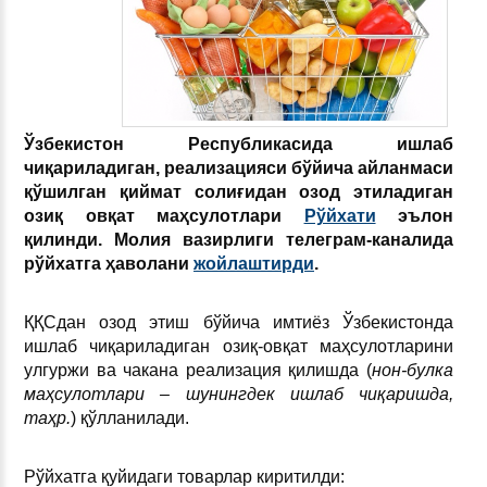
Ўзбекистон Республикасида ишлаб
чиқариладиган, реализацияси бўйича айланмаси
қўшилган қиймат солиғидан озод этиладиган
озиқ овқат маҳсулотлари
Рўйхати
эълон
қилинди. Молия вазирлиги телеграм-каналида
рўйхатга ҳаволани
жойлаштирди
.
ҚҚСдан озод этиш бўйича имтиёз Ўзбекистонда
ишлаб чиқариладиган озиқ-овқат маҳсулотларини
улгуржи ва чакана реализация қилишда (
нон-булка
маҳсулотлари – шунингдек ишлаб чиқаришда,
таҳр.
) қўлланилади.
Рўйхатга қуйидаги товарлар киритилди: