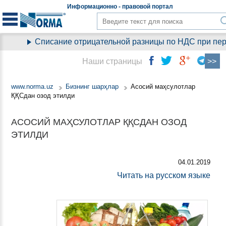
Информационно - правовой
портал
Списание отрицательной разницы по НДС при перехо
Наши страницы
www.norma.uz
Бизнинг шарҳлар
Асосий маҳсулотлар
ҚҚСдан озод этилди
АСОСИЙ МАҲСУЛОТЛАР ҚҚСДАН ОЗОД
ЭТИЛДИ
04.01.2019
Читать на русском языке