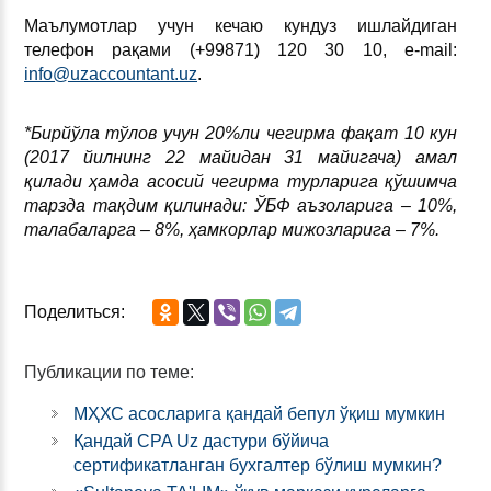
Маълумотлар учун кечаю кундуз ишлайдиган
телефон рақами (+99871) 120 30 10, е-mail:
info@uzaccountant.uz
.
*Бирйўла тўлов учун 20%ли чегирма фақат 10 кун
(2017 йилнинг 22 майидан 31 майигача) амал
қилади ҳамда асосий чегирма турларига қўшимча
тарзда тақдим қилинади: ЎБФ аъзоларига – 10%,
талабаларга – 8%, ҳамкорлар мижозларига – 7%.
Поделиться:
Публикации по теме:
МҲХС асосларига қандай бепул ўқиш мумкин
Қандай CPA Uz дастури бўйича
сертификатланган бухгалтер бўлиш мумкин?