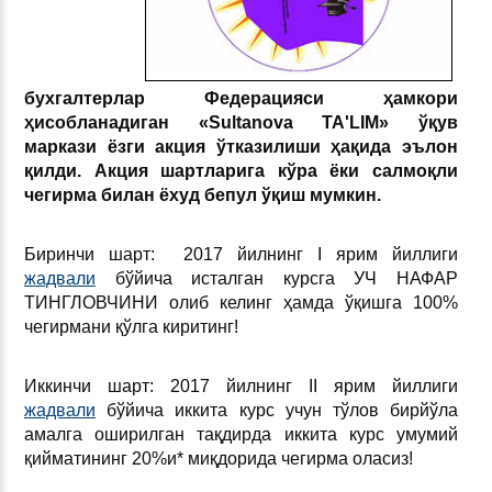
бухгалтерлар Федерацияси ҳамкори
ҳисобланадиган
«Sultanova TA'LIM» ўқув
маркази ёзги акция ўтказилиши ҳақида эълон
қилди. Акция шартларига кўра ёки салмоқли
чегирма билан ёхуд бепул ўқиш мумкин.
Биринчи шарт:
2017 йилнинг I ярим йиллиги
жадвали
бўйича исталган курсга УЧ НАФАР
ТИНГЛОВЧИНИ олиб келинг ҳамда ўқишга 100%
чегирмани қўлга киритинг!
Иккинчи шарт: 2017 йилнинг II ярим йиллиги
жадвали
бўйича иккита курс учун тўлов бирйўла
амалга оширилган тақдирда иккита курс умумий
қийматининг 20%и* миқдорида чегирма оласиз!