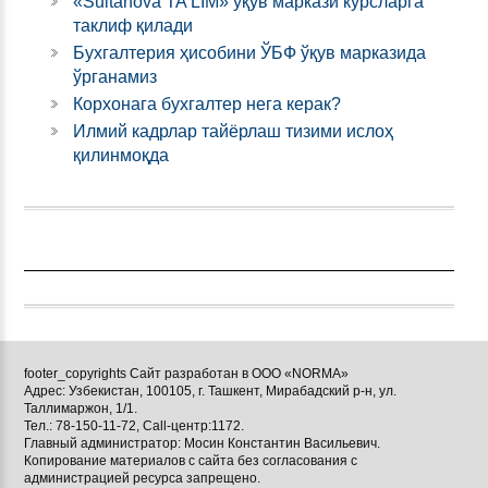
«Sultanova TA'LIM» ўқув маркази курсларга
таклиф қилади
Бухгалтерия ҳисобини ЎБФ ўқув марказида
ўрганамиз
Корхонага бухгалтер нега керак?
Илмий кадрлар тайёрлаш тизими ислоҳ
қилинмоқда
footer_copyrights Сайт разработан в ООО «NORMA»
Адрес: Узбекистан, 100105, г. Ташкент, Мирабадский р-н, ул.
Таллимаржон, 1/1.
Тел.: 78-150-11-72, Call-центр:1172.
Главный администратор: Мосин Константин Васильевич.
Копирование материалов с сайта без согласования с
администрацией ресурса запрещено.