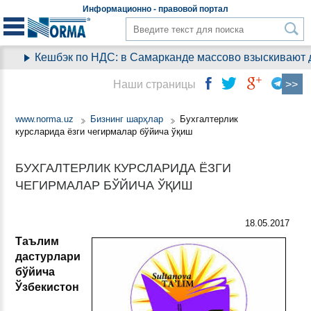
Информационно - правовой
портал
Кешбэк по НДС: в Самарканде массово взыскивают де
Наши страницы
www.norma.uz
Бизнинг шарҳлар
Бухгалтерлик
курсларида ёзги чегирмалар бўйича ўқиш
БУХГАЛТЕРЛИК КУРСЛАРИДА ЁЗГИ
ЧЕГИРМАЛАР БЎЙИЧА ЎҚИШ
18.05.2017
Таълим
дастурлари
бўйича
Ўзбекистон