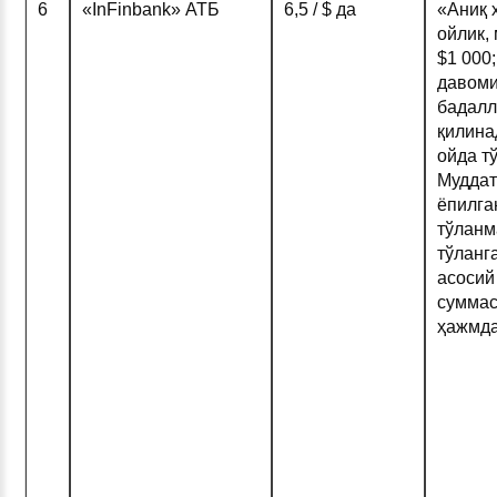
6
«InFinbank» АТБ
6,5 / $ да
«Аниқ 
ойлик,
$1 000;
давоми
бадалл
қилина
ойда т
Муддат
ёпилга
тўланм
тўланг
асосий
суммас
ҳажмда