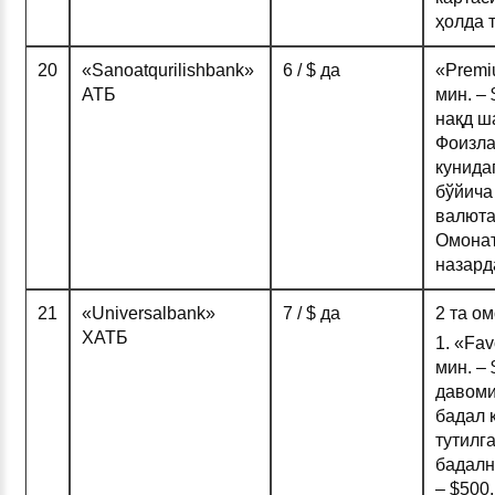
ҳолда 
20
«Sanoatqurilishbank»
6 / $ да
«Premi
АТБ
мин. –
нақд ш
Фоизла
кунида
бўйича
валюта
Омонат
назард
21
«Universalbank»
7 / $ да
2 та ом
ХАТБ
1. «Fav
мин. – 
давоми
бадал 
тутилг
бадалн
– $500