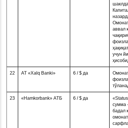
шаклда
Капит
назард
Омонат
аввал 
чақири
фоизла
ҳақиқа
учун й
ҳисоби
22
АТ «Xalq Banki»
6 / $ да
Омонат
фоизла
тўлана
23
«Hamkorbank» АТБ
6 / $ да
«Status
сумма 
бадал 
омонат
сарфла