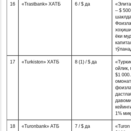
16
«Trastbank» ХАТБ
6 / $ да
«Элита»
– $ 50
шаклда
Фоизла
хоҳиши
ёки муд
капита
тўлана
17
«Turkiston» ХАТБ
8 (1) / $ да
«Турки
ойлик,
$1 000
омонат
фоизла
дастла
давоми
кейинг
1% миқ
18
«Turonbank» АТБ
7 / $ да
«Turon 