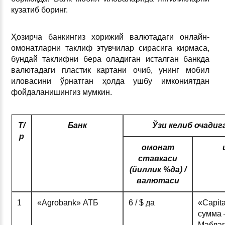
кузатиб боринг.
Ҳозирча банкингиз хорижий валютадаги онлайн-
омонатларни таклиф этувчилар сирасига кирмаса,
бундай таклифни бера оладиган исталган банкда
валютадаги пластик картани очиб, унинг мобил
иловасини ўрнатган ҳолда ушбу имкониятдан
фойдаланишингиз мумкин.
Т/
Банк
Ўзи келиб очади
р
омонат
ставкаси
(йиллик %да) /
валютаси
1
«Agrobank» АТБ
6 / $ да
«Capita
сумма 
Маблағ