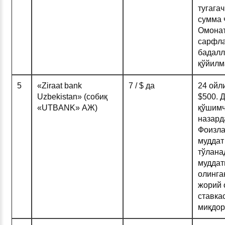
тугагач
сумма 
Омонат
сарфла
бадалл
қўйилм
5
«Ziraat bank
7 / $ да
24 ойл
Uzbekistan» (собиқ
$500. 
«UTBANK» АЖ)
қўшимч
назард
Фоизла
муддат
тўлана
муддат
олинга
жорий 
ставка
миқдор