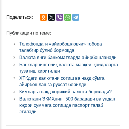
Поделиться:
Публикации по теме:
Телефондаги «айирбошловчи» тобора
талабгир бўлиб бормоқда
Валюта янги банкоматларда айирбошланади
Банкларнинг очиқ валюта мавқеи: қоидаларга
тузатиш киритилди
ХТКдаги валютани сотиш ва нақд сўмга
айирбошлашга рухсат берилди
Кимларга нақд хорижий валюта берилади?
Валютани ЭКИҲнинг 500 баравари ва ундан
юқори суммага сотишда паспорт талаб
этилади