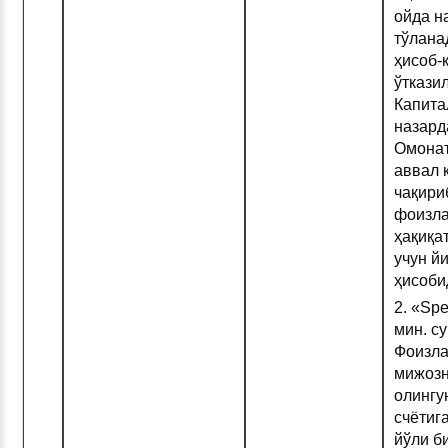
ойда н
тўлана
ҳисоб-
ўткази
Капит
назард
Омонат
аввал 
чақири
фоизла
ҳақиқа
учун й
ҳисоби
2. «Spe
мин. су
Фоизла
мижозн
олингу
счётиг
йўли б