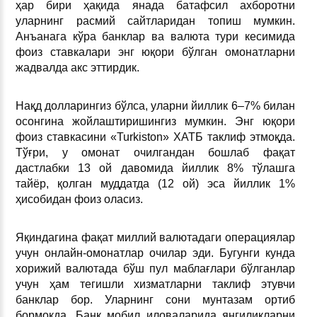
ҳар бири ҳақида янада батафсил ахборотни
уларнинг расмий сайтларидан топиш мумкин.
Анъанага кўра банклар ва валюта тури кесимида
фоиз ставкалари энг юқори бўлган омонатларни
жадвалда акс эттирдик.
Нақд долларингиз бўлса, уларни йиллик 6–7% билан
осонгина жойлаштиришингиз мумкин. Энг юқори
фоиз ставкасини «Turkiston» ХАТБ таклиф этмоқда.
Тўғри, у омонат очилгандан бошлаб фақат
дастлабки 13 ой давомида йиллик 8% тўлашга
тайёр, қолган муддатда (12 ой) эса йиллик 1%
ҳисобидан фоиз оласиз.
Яқиндагина фақат миллий валютадаги операциялар
учун онлайн-омонатлар очилар эди. Бугунги кунда
хорижий валютада бўш пул маблағлари бўлганлар
учун ҳам тегишли хизматларни таклиф этувчи
банклар бор. Уларнинг сони мунтазам ортиб
бормоқда. Банк мобил иловаларида янгиликларни