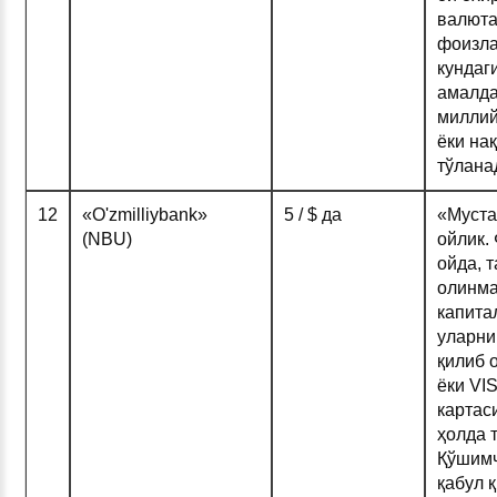
валюта
фоизла
кундаг
амалда
миллий
ёки на
тўлана
12
«O'zmilliybank»
5 / $ да
«Муста
(NBU)
ойлик.
ойда, 
олинма
капита
уларни
қилиб 
ёки VI
картас
ҳолда 
Қўшимч
қабул 