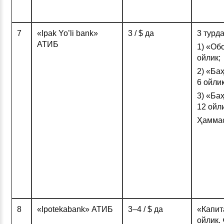
7
«Ipak Yo’li bank»
3 / $ да
3 турд
АТИБ
1) «Об
ойлик;
2) «Ба
6 ойлик
3) «Ба
12 ойли
Ҳаммас
8
«Ipotekabank» АТИБ
3–4 / $ да
«Капит
ойлик.