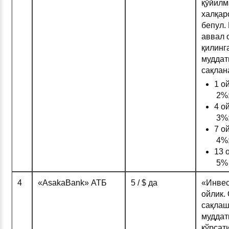
қўйилм
халқар
бепул.
аввал 
қилинг
муддат
сақлан
1 о
2%
4 о
3%
7 о
4%
13 
5%
4
«AsakaBank» АТБ
5 / $ да
«Инвес
ойлик.
сақлаш
муддати
кўрсат