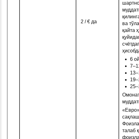
шартн
муддат
қилинг
2 / € да
ва тўл
қайта 
қуйида
счётда
ҳисобд
6 о
7–1
13–
19–
25–
Омонат
муддат
«Евро»
сақлаш
Фоизла
талаб 
фоизл