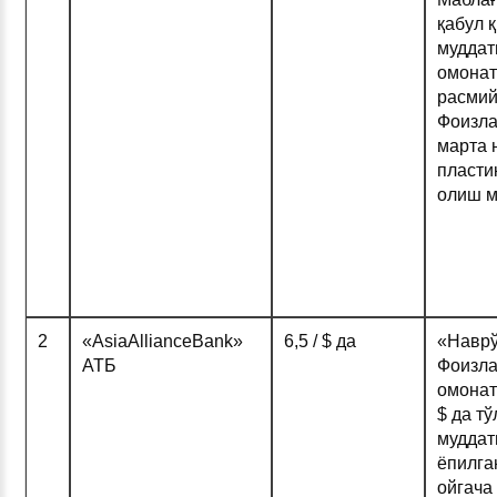
қабул 
муддат
омонат
расмий
Фоизла
марта 
пласти
олиш м
2
«AsiaAllianceBank»
6,5 / $ да
«Наврў
АТБ
Фоизла
омонат
$ да т
муддат
ёпилга
ойгача