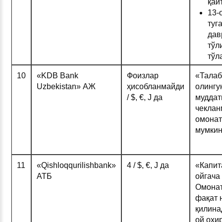
қай
13-
туг
дав
тўл
тўл
10
«KDB Bank
Фоизлар
«Талаб
Uzbekistan» АЖ
ҳисобланмайди
олингу
/ $, €, Ј да
муддат
чеклан
омонат
мумки
11
«Qishloqqurilishbank»
4 / $, €, Ј да
«Капит
АТБ
ойгача
Омонат
фақат 
қилина
ой охи