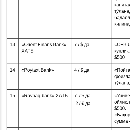
капита
тўлана
бадалл
қилина
13
«Orient Finans Bank»
7 / $ да
«OFB Ul
ХАТБ
кунлик,
$500
14
«Poytaxt Bank»
4 / $ да
«Пойта
фоизла
тўлана
15
«Ravnaq-bank» ХАТБ
7 / $ да
«Униве
ойлик,
2 / € да
$500.
«Баҳор
сумма 