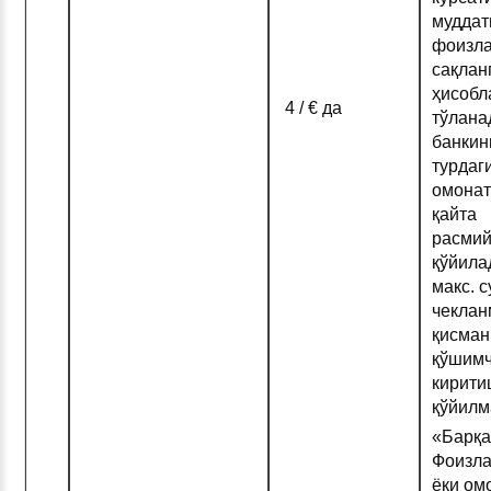
муддат
фоизла
сақлан
ҳисобл
4 / € да
тўлана
банкин
турдаг
омонат
қайта
расмий
қўйила
макс. 
чеклан
қисман
қўшимч
кирити
қўйилм
«Барқа
Фоизла
ёки ом