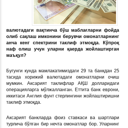
валютадаги вақтинча бўш маблағларни фойда
олиб сақлаш имконини берувчи омонатларнинг
анча кенг спектрини таклиф этмоқда. Кўпроқ
наф олиш учун уларни қаерда жойлаштирган
маъқул?
Бугунги кунда мамлакатимиздаги 29 та банкдан 25
тасида хорижий валютадаги омонатларни очиш
мумкин. Аксарият таклифлар АҚШ долларидаги
операцияларга мўлжалланган. Еттита банк еврони,
иккитаси Англия фунт стерлингини жойлаштиришни
таклиф этмоқда.
Аксарият банкларда фоиз ставкаси ва шартлари
турлича бўлган бир нечта омонатлар бор. Уларнинг