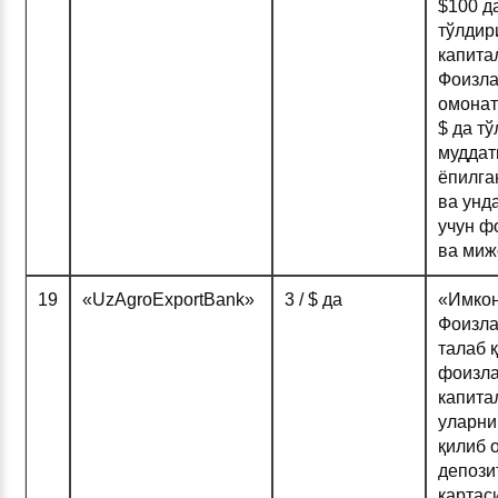
$100 д
тўлдир
капита
Фоизла
омонат
$ да т
муддат
ёпилга
ва унд
учун ф
ва миж
19
«UzAgroExportBank»
3 / $ да
«Имкон
Фоизла
талаб 
фоизл
капита
уларни
қилиб 
депози
картас