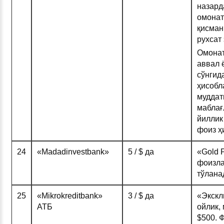
назард
омонат
қисман
рухсат
Омонат
аввал 
сўнгид
ҳисобл
муддати
маблағ
йиллик
фоиз ҳ
24
«Madadinvestbank»
5 / $ да
«Gold P
фоизла
тўлана
25
«Mikrokreditbank»
3 / $ да
«Экскл
АТБ
ойлик,
$500. 