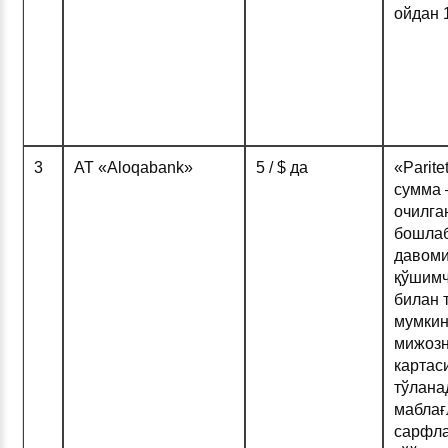
ойдан 
3
АТ «Aloqabank»
5 / $ да
«Parite
сумма 
очилга
бошлаб
давоми
қўшимч
билан 
мумкин
мижозн
картас
тўлана
маблағ
сарфла