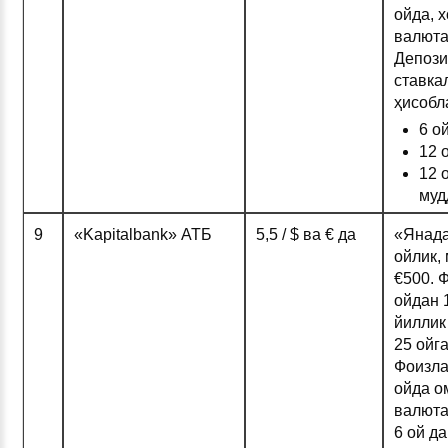
ойда, 
валюта
Депози
ставка
ҳисобл
6 о
12 
12 
муд
9
«Kapitalbank» АТБ
5,5 / $ ва € да
«Янада
ойлик, 
€500. Ф
ойдан 
йиллик
25 ойг
Фоизла
ойда о
валюта
6 ой д