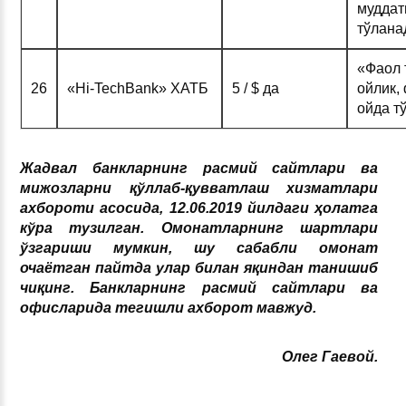
муддати
тўлана
«Фаол 
26
«Hi-TechBank» ХАТБ
5 / $ да
ойлик,
ойда т
Жадвал банкларнинг расмий сайтлари ва
мижозларни қўллаб-қувватлаш хизматлари
ахбороти асосида, 12.06.2019 йилдаги ҳолатга
кўра тузилган. Омонатларнинг шартлари
ўзгариши мумкин, шу сабабли омонат
очаётган пайтда улар билан яқиндан танишиб
чиқинг. Банкларнинг расмий сайтлари ва
офисларида тегишли ахборот мавжуд.
Олег Гаевой.