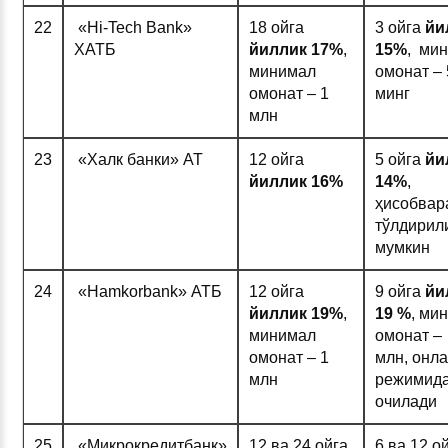
22
«Hi-Tech Bank»
18 ойга
3 ойга
йи
ХАТБ
йиллик 1
7%
,
1
5%
, ми
минимал
омонат –
омонат – 1
минг
млн
23
«Халк банки» АТ
12 ойга
5 ойга
йи
йиллик 1
6%
1
4%
,
ҳисобвар
тўлдирил
мумкин
24
«Hamkorbank» АТБ
12 ойга
9 ойга
йи
йиллик 1
9%
,
1
9 %
, ми
минимал
омонат –
омонат – 1
млн, онл
млн
режимид
очилади
25
«Микрокредитбанк»
12 ва 24 ойга
6 ва 12 о