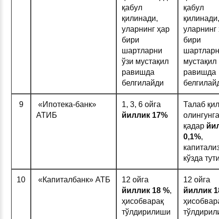
қабул
қабул
қилинади,
қилинади
уларнинг ҳар
уларнинг
бири
бири
шартларни
шартларн
ўзи мустақил
мустақил
равишда
равишда
белгилайди
белгилай
9
«Ипотека-банк»
1, 3, 6 ойга
Талаб қи
АТИБ
йиллик 1
7%
олингунг
қадар
йи
0
,1%
,
капитали
кўзда тут
10
«Капиталбанк» АТБ
12 ойга
12 ойга
йиллик 1
8 %
,
йиллик 
ҳисобварақ
ҳисобвар
тўлдирилиши
тўлдирил