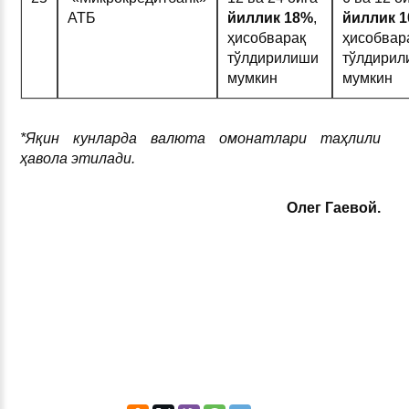
АТБ
йиллик 18%
,
йиллик 
ҳисобварақ
ҳисобвар
тўлдирилиши
тўлдирил
мумкин
мумкин
*
Яқин кунларда валюта омонатлари таҳлили
ҳавола этилади
.
Олег Гаевой.