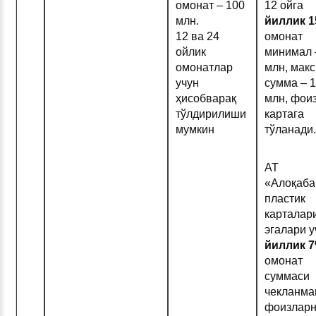
омонат – 100
12 ойга
млн.
йиллик 1
12 ва 24
омонат
ойлик
минимал 
омонатлар
млн, мак
учун
сумма – 
ҳисобварақ
млн, фои
тўлдирилиши
картага
мумкин
тўланади.
АТ
«Алоқаба
пластик
карталар
эгалари у
йиллик 
омонат
суммаси
чекланма
фоизлар