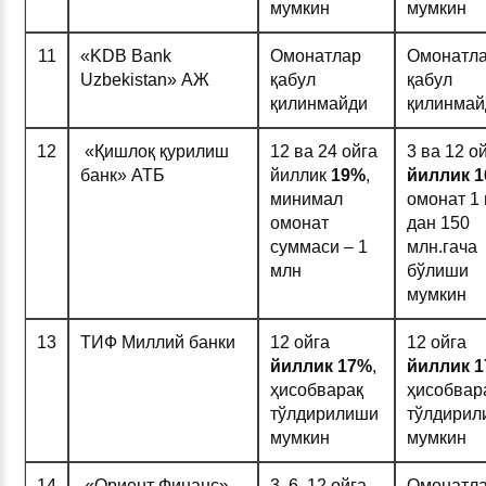
мумкин
мумкин
11
«KDB Bank
Омонатлар
Омонатл
Uzbekistan» АЖ
қабул
қабул
қилинмайди
қилинмай
12
«Қишлоқ қурилиш
12 ва 24 ойга
3 ва 12 о
банк» АТБ
йиллик
19%
,
йиллик 1
минимал
омонат 1
омонат
дан 150
суммаси – 1
млн.гача
млн
бўлиши
мумкин
13
ТИФ Миллий банки
12 ойга
12 ойга
йиллик 1
7%
,
йиллик 
ҳисобварақ
ҳисобвар
тўлдирилиши
тўлдирил
мумкин
мумкин
14
«Ориент Финанс»
3, 6, 12 ойга
Омонатл