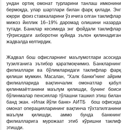
ундан ортиқ омонат турларини танлаш имконини
бермоқда, улар шартлари билан фарқ қилади. Энг
юқори фоиз ставкаларини ўз ичига олган таклифлар
мижоз йиллик 16–19% даромад олишини назарда
тутади. Банклар кесимида энг фойдали таклифлар
тўғрисидаги ахборотни қуйида эълон қилинадиган
жадвалда келтирдик.
Жадвал бош офисларнинг маълумотлари асосида
тузилганига эътибор қаратмоқчимиз. Банкларнинг
филиаллари ва бўлимларидаги таклифлар фарқ
қилиши мумкин. Масалан, “Халк банки”нинг айрим
филиалларида вақтинчалик омонатлар қабул
қилинмаётганини маълум қилишди, бунинг боиси
бўлинмалар пенсиялар тўлашни ташкил этиш билан
банд экан. «Ипак йўли банк» АИТБ бош офисида
омонат операцияларининг вақтинча тўхтатилганини
маълум қилишди, аммо бунда банкнинг
филиалларига мурожаат этиб кўришни таклиф
этишди.