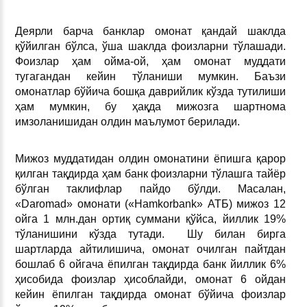
Деярли барча банклар омонат қандай шаклда
қўйилган бўлса, ўша шаклда фоизларни тўлашади.
Фоизлар ҳам ойма-ой, ҳам омонат муддати
тугагандан кейин тўланиши мумкин. Баъзи
омонатлар бўйича бошқа даврийлик кўзда тутилиши
ҳам мумкин, бу ҳақда мижозга шартнома
имзоланишидан олдин маълумот берилади.
Мижоз муддатидан олдин омонатини ёпишга қарор
қилган тақдирда ҳам банк фоизларни тўлашга тайёр
бўлган таклифлар пайдо бўлди. Масалан,
«Daromad» омонати («Hamkorbаnk» АТБ) мижоз 12
ойга 1 млн.дан ортиқ суммани қўйса, йиллик 19%
тўланишини кўзда тутади. Шу билан бирга
шартларда айтилишича, омонат очилган пайтдан
бошлаб 6 ойгача ёпилган тақдирда банк йиллик 6%
ҳисобида фоизлар ҳисоблайди, омонат 6 ойдан
кейин ёпилган тақдирда омонат бўйича фоизлар