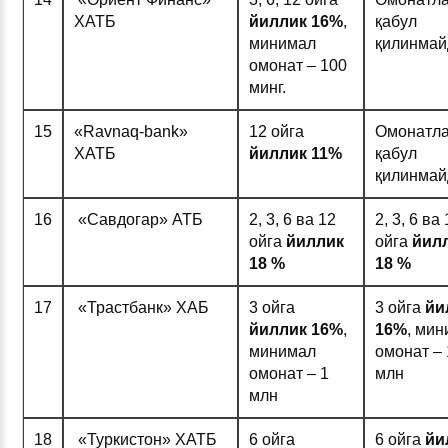
ХАТБ
йиллик 1
6%
,
қабул
минимал
қилинмай
омонат – 100
минг.
15
«Ravnaq-bank»
12 ойга
Омонатл
ХАТБ
йиллик 1
1%
қабул
қилинмай
16
«Савдогар» АТБ
2, 3, 6 ва 12
2, 3, 6 ва
ойга
йиллик
ойга
йил
1
8 %
1
8 %
17
«Трастбанк» ХАБ
3 ойга
3 ойга
йи
йиллик 1
6%
,
1
6%
, ми
минимал
омонат – 
омонат – 1
млн
млн
18
«Туркистон» ХАТБ
6 ойга
6 ойга
йи