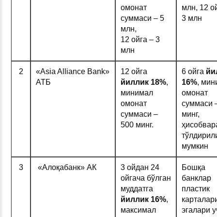
омонат
млн, 12 о
суммаси – 5
3 млн
млн,
12 ойга – 3
млн
2
«Asia Alliance Bank»
12 ойга
6 ойга
йи
АТБ
йиллик
18%
,
1
6%
, ми
минимал
омонат
омонат
суммаси 
суммаси –
минг,
500 минг.
ҳисобвар
тўлдирил
мумкин
3
«Алоқабанк» АК
3 ойдан 24
Бошқа
ойгача бўлган
банклар
муддатга
пластик
йиллик 1
6%
,
карталар
максимал
эгалари у