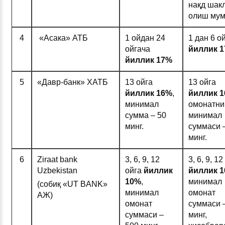
нақд шак
олиш мум
4
«Асака» АТБ
1 ойдан 24
1 дан 6 о
ойгача
йиллик 1
йиллик 1
7%
5
«Давр-банк» ХАТБ
13 ойга
13 ойга
йиллик
16%
,
йиллик 1
минимал
омонатни
сумма – 50
минимал
минг.
суммаси 
минг.
6
Ziraat bank
3, 6, 9, 12
3, 6, 9, 12
Uzbekistan
ойга
йиллик
йиллик 1
1
0%
,
минимал
(собиқ «UT BANK»
минимал
омонат
АЖ)
омонат
суммаси 
суммаси –
минг,