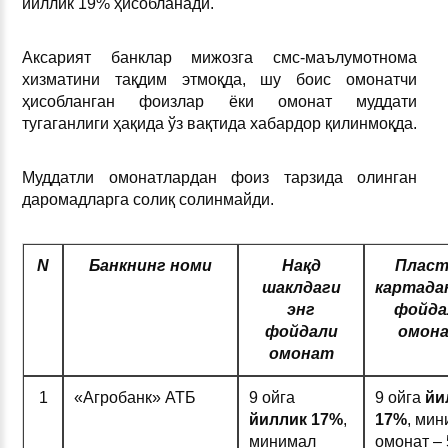
йиллик 19% ҳисобланади.
Аксарият банклар мижозга смс-маълумотнома
хизматини тақдим этмоқда, шу боис омонатчи
ҳисобланган фоизлар ёки омонат муддати
тугаганлиги ҳақида ўз вақтида хабардор қилинмоқда.
Муддатли омонатлардан фоиз тарзида олинган
даромадларга солиқ солинмайди.
N
Б
анкнинг
номи
Нақд
Пласт
шаклдаги
картада
энг
фойда
фойдали
омон
омонат
1
«Агробанк» АТБ
9 ойга
9 ойга
йи
йиллик
17%
,
1
7%
, ми
минимал
омонат – 