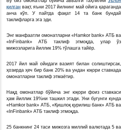
Бу биз омонатлар бўйича аввалги таҳлилни
эълон
қилган
вақт, яъни 2017 йилнинг май ойига қараганда
анча кўп. У пайтда фақат 14 та банк бундай
таклифларга эга эди.
Энг манфаатли омонатларни «Hamkor bаnk» АТБ ва
«InFinbank» АТБ таклиф этмоқда, улар ўз
мижозларига йиллик 19% тўлашга тайёр.
2017 йил май ойидаги вазият билан солиштирсак,
ҳозирда ҳеч бир банк 20% ва ундан юқори ставкада
омонатларни таклиф этмаётир.
Нақд омонатлар бўйича энг юқори фоиз ставкаси
ҳам йиллик 19%ни ташкил этади. Уни бугунги кунда
«Hamkor bаnk» АТБ, «Қишлоқ қурилиш банк» АТБ ва
«InFinbank» АТБ таклиф этмоқда.
25 банкнинг 24 таси мижозга миллий валютада 5 ва