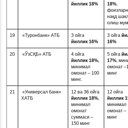
йиллик 1
8%
1
8%
,
фоизлар
нақд шак
олиш мум
19
«Туронбанк» АТБ
3 ойга
3 ойга
йи
йиллик 1
6%
1
6%
20
«ЎзСҚБ» АТБ
4 ойга
5 ойга
йи
йиллик 1
8%
,
17%
, ми
минимал
омонат –
омонат – 100
минг
минг.
21
«Универсал банк»
12 ва 36 ойга
12 ойга
ХАТБ
йиллик 1
8%
,
йиллик 1
минимал
минимал
омонат
омонат –
суммаси –
минг
150 минг