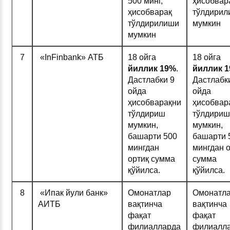
500 минг,
ҳисобвар
ҳисобварақ
тўлдирил
тўлдирилиши
мумкин
мумкин
7
«InFinbank» АТБ
18 ойга
18 ойга
йиллик 1
9%
.
йиллик 
Дастлабки 9
Дастлабк
ойда
ойда
ҳисобварақни
ҳисобвар
тўлдириш
тўлдириш
мумкин,
мумкин,
башарти 500
башарти 
мингдан
мингдан 
ортиқ сумма
сумма
қўйилса.
қўйилса.
8
«Ипак йули банк»
Омонатлар
Омонатл
АИТБ
вақтинча
вақтинча
фақат
фақат
филиалларда
филиалл