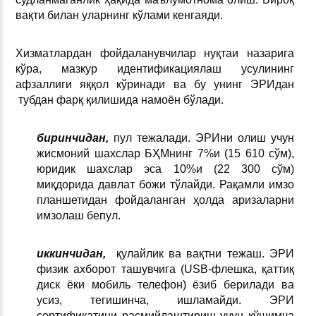
вақти билан уларнинг кўлами кенгаяди.
Хизматлардан фойдаланувчилар нуқтаи назарига
кўра, мазкур идентификациялаш усулининг
афзаллиги яққол кўринади ва бу унинг ЭРИдан
тубдан фарқ қилишида намоён бўлади.
биринчидан,
пул тежалади. ЭРИни олиш учун
жисмоний шахслар БҲМнинг 7%и (15 610 сўм),
юридик шахслар эса 10%и (22 300 сўм)
миқдорида давлат божи тўлайди. Рақамли имзо
планшетидан фойдаланган ҳолда аризаларни
имзолаш бепул.
иккинчидан,
қулайлик ва вақтни тежаш. ЭРИ
физик ахборот ташувчига (USB-флешка, қаттиқ
диск ёки мобиль телефон) ёзиб берилади ва
усиз, тегишинча, ишламайди. ЭРИ
сертификатини расмийлаштириш учун қўшимча