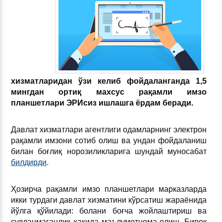
хизматларидан ўзи келиб фойдаланганда 1,5
мингдан ортиқ махсус рақамли имзо
планшетлари ЭРИсиз ишлашга ёрдам беради.
Давлат хизматлари агентлиги одамларнинг электрон
рақамли имзони сотиб олиш ва ундан фойдаланиш
билан боғлиқ норозиликларига шундай муносабат
билдирди
.
Ҳозирча рақамли имзо планшетлари марказларда
икки турдаги давлат хизматини кўрсатиш жараёнида
йўлга қўйилади: болани боғча жойлаштириш ва
судланмаганлик ҳақида маълумотнома олиш. Бироқ