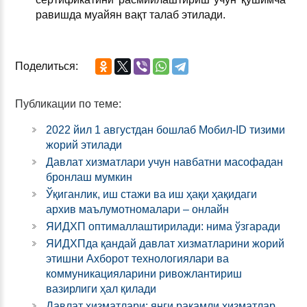
равишда муайян вақт талаб этилади.
Поделиться:
Публикации по теме:
2022 йил 1 августдан бошлаб Мобил-ID тизими
жорий этилади
Давлат хизматлари учун навбатни масофадан
бронлаш мумкин
Ўқиганлик, иш стажи ва иш ҳақи ҳақидаги
архив маълумотномалари – онлайн
ЯИДХП оптималлаштирилади: нима ўзгаради
ЯИДХПда қандай давлат хизматларини жорий
этишни Ахборот технологиялари ва
коммуникацияларини ривожлантириш
вазирлиги ҳал қилади
Давлат хизматлари: янги рақамли хизматлар