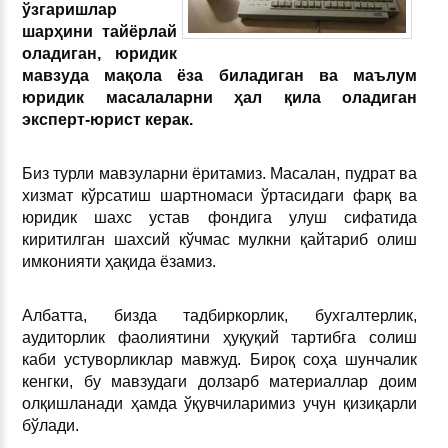
ўзгаришлар
шарҳини тайёрлай
оладиган, юридик
мавзуда мақола ёза биладиган ва маълум
юридик масалаларни ҳал қила оладиган
эксперт-юрист керак.
Биз турли мавзуларни ёритамиз. Масалан, пудрат ва
хизмат кўрсатиш шартномаси ўртасидаги фарқ ва
юридик шахс устав фондига улуш сифатида
киритилган шахсий кўчмас мулкни қайтариб олиш
имконияти ҳақида ёзамиз.
Албатта, бизда тадбиркорлик, бухгалтерлик,
аудиторлик фаолиятини ҳуқуқий тартибга солиш
каби устуворликлар мавжуд. Бироқ соҳа шунчалик
кенгки, бу мавзудаги долзарб материаллар доим
олқишланади ҳамда ўқувчиларимиз учун қизиқарли
бўлади.