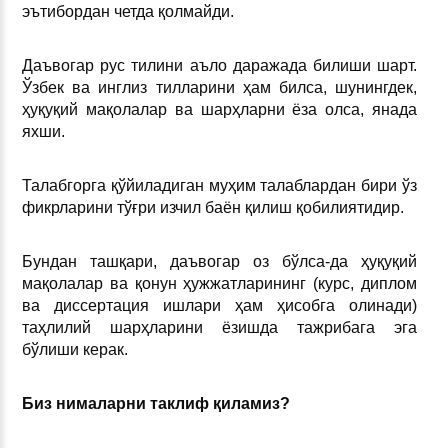
эътибордан четда қолмайди.
Даъвогар рус тилини аъло даражада билиши шарт.
Ўзбек ва инглиз тилларини ҳам билса, шунингдек,
ҳуқуқий мақолалар ва шарҳларни ёза олса, янада
яхши.
Талабгорга қўйиладиган муҳим талаблардан бири ўз
фикрларини тўғри изчил баён қилиш қобилиятидир.
Бундан ташқари, даъвогар оз бўлса-да ҳуқуқий
мақолалар ва қонун ҳужжатларининг (курс, диплом
ва диссертация ишлари ҳам ҳисобга олинади)
таҳлилий шарҳларини ёзишда тажрибага эга
бўлиши керак.
Биз нималарни таклиф қиламиз?