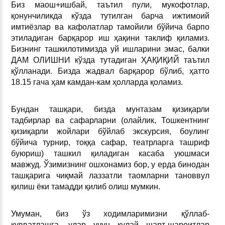
Биз маош+ишбай, таътил пули, мукофотлар,
қонунчиликда кўзда тутилган барча ижтимоий
имтиёзлар ва кафолатлар тамойили бўйича барпо
этиладиган барқарор иш ҳақини таклиф қиламиз.
Бизнинг ташкилотимизда уй ишларини эмас, балки
ДАМ ОЛИШНИ кўзда тутадиган ҲАҚИҚИЙ таътил
қўлланади. Бизда жадвал барқарор бўлиб, ҳатто
18.15 гача ҳам камдан-кам ҳолларда қоламиз.
Бундан ташқари, бизда мунтазам қизиқарли
тадбирлар ва сафарларни (олайлик, Тошкентнинг
қизиқарли жойлари бўйлаб экскурсия, боулинг
бўйича турнир, тоққа сафар, театрларга ташриф
буюриш) ташкил қиладиган касаба уюшмаси
мавжуд. Ўзимизнинг ошхонамиз бор, у ерда бинодан
ташқарига чиқмай лаззатли таомларни тановвул
қилиш ёки тамадди қилиб олиш мумкин.
Умуман, биз ўз ходимларимизни қўллаб-
қувватлашга, улар учун қулай шарт-шароитлар