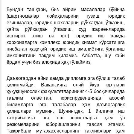
Бундан ташқари, биз айрим масалалар бўйича
(шартномалар лойиҳаларини тузиш, юридик
ёзишмалар, юридик шахсларни рўйхатдан ўтказиш,
қайта рўйхатдан ўтказиш, суд жараёнларида
иштирок этиш ва ҳ.к.) юридик иш ҳамда
корхоналарга комплекс юридик хизмат кўрсатишга
нисбатан ҳақиқий юридик иш амалиётига ўрганиш
имкониятини тақдим қиламиз. Албатта, шу каби
ёрдам учун биз алоҳида ҳақ тўлаймиз.
Даъвогардан айни дамда дипломга эга бўлиш талаб
қилинмайди. Вакансияга олий ўқув юртлари
ҳуқуқшунослик факультетларининг 4-5 босқичларида
таълим олаётган, юриспруденцияда асосий
билимларга эга талабалар ҳам даъвогарлик
қилишлари мумкин. Шунингдек, 1 йилгача иш
тажрибасига эга ёш юристларга ҳам ўз
резюмеларини юборишларини тавсия этамиз.
Тажрибали мутахассисларнинг таклифлари ҳам