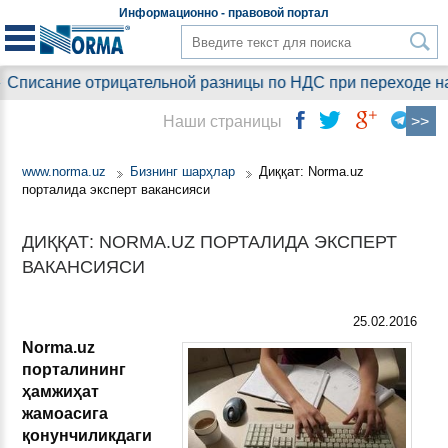
Информационно - правовой
портал
Списание отрицательной разницы по НДС при переходе на у
Наши страницы
www.norma.uz
Бизнинг шарҳлар
Диққат: Norma.uz
порталида эксперт вакансияси
ДИҚҚАТ: NORMA.UZ ПОРТАЛИДА ЭКСПЕРТ
ВАКАНСИЯСИ
25.02.2016
Norma.uz
порталининг
ҳамжиҳат
жамоасига
қонунчиликдаги