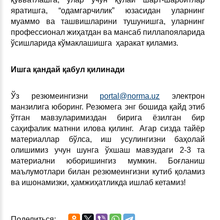
яратишга, “одамгарчилик” юзасидан уларнинг
муаммо ва ташвишларини тушунишга, уларнинг
профессионал жиҳатдан ва мансаб пиллапояларида
ўсишларида кўмаклашишга ҳаракат қиламиз.
Ишга қандай қабул қилинади
Ўз резюмеингизни
portal@norma.uz
электрон
манзилига юборинг. Резюмега энг бошида қайд этиб
ўтган мавзуларимиздан бирига ёзилган бир
саҳифалик матнни илова қилинг. Агар сизда тайёр
материаллар бўлса, иш усулингизни баҳолай
олишимиз учун шунга ўхшаш мавзудаги 2-3 та
материални юборишингиз мумкин. Боғланиш
маълумотлари билан резюмеингизни кутиб қоламиз
ва ишонамизки, ҳамжиҳатликда ишлаб кетамиз!
Поделиться: