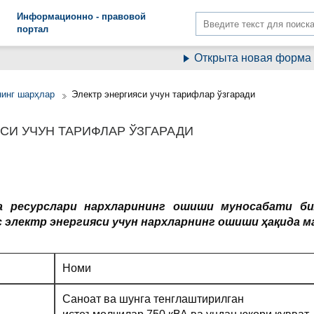
Информационно - правовой
портал
Открыта новая форма – 
нинг шарҳлар
Электр энергияси учун тарифлар ўзгаради
СИ УЧУН ТАРИФЛАР ЎЗГАРАДИ
ка ресурслари нархларининг ошиши муносабати б
с электр энергияси учун нархларнинг ошиши ҳақида м
Номи
Cаноат ва шунга тенглаштирилган