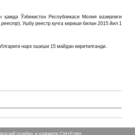
н ҳамда Ўзбекистон Республикаси Молия вазирлиги
н реестр
). Ушбу реестр кучга кириши билан 2015 йил 1
 Илгариги нарх ошиши 15 майдан киритилганди.
жащий ошибку, и нажмите Ctrl+Enter.