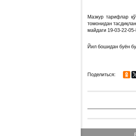
Мазкур тарифлар қў
томонидан тасдиқла
майдаги 19-03-22-05-
Йил бошидан буён бу
Поделиться: