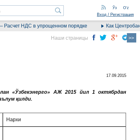
Ўз
Oʻz
Вход / Регистрация
Расчет НДС в упрощенном порядке
Как Центробанк 
Наши страницы
17.09.2015
илан
«
Ў
збекэнерго»
АЖ 2015 йил 1 октябрдан
аълум қилди
.
Нархи