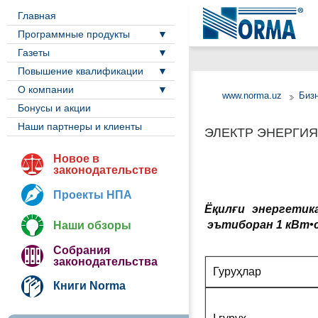
Главная
Программные продукты
Газеты
Повышение квалификации
О компании
www.norma.uz
Биз
Бонусы и акции
Наши партнеры и клиенты
ЭЛЕКТР ЭНЕРГИЯ
Новое в
законодательстве
Проекты НПА
Ёқилғи энергети
эътиборан
1 кВт•
Наши обзоры
Собрания
законодательства
Гуруҳлар
Книги Norma