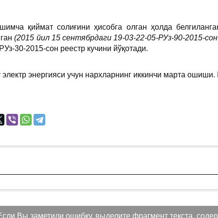
шимча қиймат солиғини ҳисобга олган ҳолда белгиланга
нган
(
2015 йил 15 сентябрдаги
19-03-22-05-РУз-90-2015
-со
РУз-30-2015-сон реестр кучини йўқотади.
 электр энергияси учун нархларнинг иккинчи марта ошиши.
Если Вы заметили ошибку, выделите фрагмент текста, содер