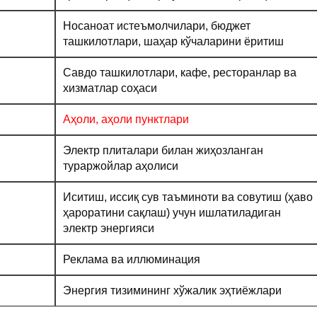
Носаноат истеъмолчилари, бюджет
ташкилотлари, шаҳар кўчаларини ёритиш
Савдо ташкилотлари, кафе, ресторанлар ва
хизматлар соҳаси
Аҳоли, аҳоли пунктлари
Электр плиталари билан жиҳозланган
тураржойлар аҳолиси
Иситиш, иссиқ сув таъминоти ва совутиш (ҳаво
ҳароратини сақлаш) учун ишлатиладиган
электр энергияси
Реклама ва иллюминация
Энергия тизимининг хўжалик эҳтиёжлари