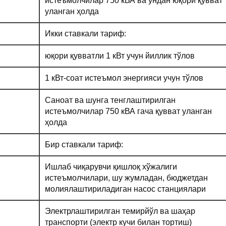
истеъмолчилар 750 кВА ва ундан юқори қувват
уланган ҳолда
Икки ставкали тариф:
юқори қувватли 1 кВт учун йиллик тўлов
1 кВт-соат истеъмол энергияси учун тўлов
Саноат ва шунга тенглаштирилган
истеъмолчилар 750 кВА гача қувват уланган
ҳолда
Бир ставкали тариф:
Ишлаб чиқарувчи қишлоқ хўжалиги
истеъмолчилари, шу жумладан, бюджетдан
молиялаштириладиган насос станциялари
Электрлаштирилган темирйўл ва шаҳар
транспорти (электр кучи билан тортиш)