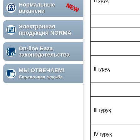
I гуруҳ
Нормальные
вакансии
Электронная
продукция NORMA
On-line База
законодательства
II гуруҳ
МЫ ОТВЕЧАЕМ!
Справочная служба
III гуруҳ
IV гуруҳ