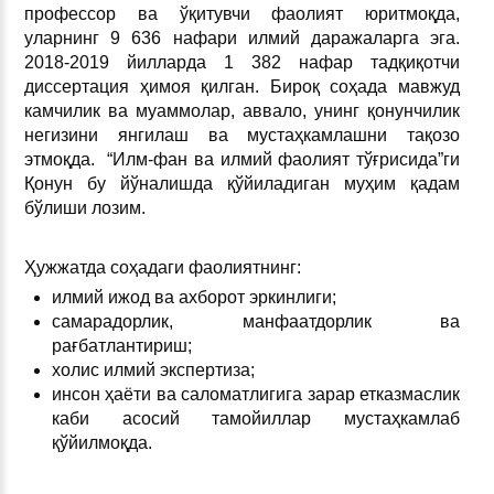
профессор ва ўқитувчи фаолият юритмоқда,
уларнинг 9 636 нафари илмий даражаларга эга.
2018-2019 йилларда 1 382 нафар тадқиқотчи
диссертация ҳимоя қилган. Бироқ соҳада мавжуд
камчилик ва муаммолар, аввало, унинг қонунчилик
негизини янгилаш ва мустаҳкамлашни тақозо
этмоқда. “Илм-фан ва илмий фаолият тўғрисида”ги
Қонун бу йўналишда қўйиладиган муҳим қадам
бўлиши лозим.
Ҳужжатда соҳадаги фаолиятнинг:
илмий ижод ва ахборот эркинлиги;
самарадорлик, манфаатдорлик ва
рағбатлантириш;
холис илмий экспертиза;
инсон ҳаёти ва саломатлигига зарар етказмаслик
каби асосий тамойиллар мустаҳкамлаб
қўйилмоқда.