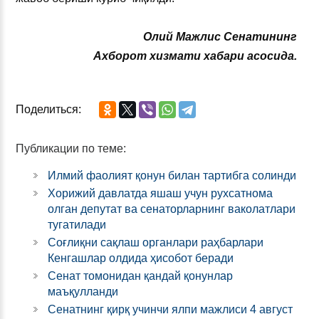
Олий Мажлис Сенатининг
Ахборот хизмати хабари асосида.
Поделиться:
Публикации по теме:
Илмий фаолият қонун билан тартибга солинди
Хорижий давлатда яшаш учун рухсатнома
олган депутат ва сенаторларнинг ваколатлари
тугатилади
Соғлиқни сақлаш органлари раҳбарлари
Кенгашлар олдида ҳисобот беради
Сенат томонидан қандай қонунлар
маъқулланди
Сенатнинг қирқ учинчи ялпи мажлиси 4 август