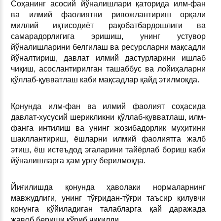
Соҳанинг асосий йўналишлари қаторида илм-фан
ва илмий фаолиятни ривожлантириш орқали
миллий иқтисодиёт рақобатбардошлиги ва
самарадорлигига эришиш, унинг устувор
йўналишларини белгилаш ва ресурсларни мақсадли
йўналтириш, давлат илмий дастурларини ишлаб
чиқиш, асослантирилган ташаббус ва лойиҳаларни
қўллаб-қувватлаш каби мақсадлар қайд этилмоқда.
Қонунда илм-фан ва илмий фаолият соҳасида
давлат-хусусий шерикликни қўллаб-қувватлаш, илм-
фанга интилиш ва унинг жозибадорлик муҳитини
шакллантириш, ёшларни илмий фаолиятга жалб
этиш, ёш истеъдод эгаларини тайёрлаб бориш каби
йўналишларга ҳам урғу берилмоқда.
Йиғилишда қонунда ҳаволаки нормаларнинг
мавжудлиги, унинг тўғридан-тўғри таъсир қилувчи
қонунга қўйиладиган талабларга қай даражада
жавоб бериши кўриб чиқилди.