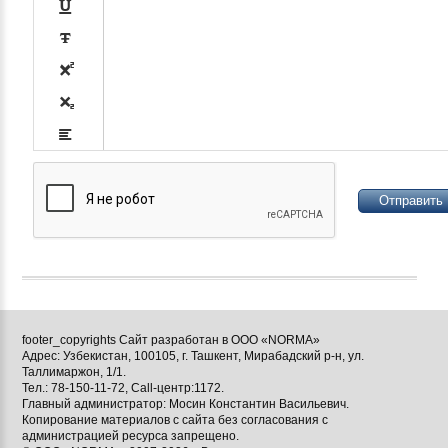












footer_copyrights Сайт разработан в ООО «NORMA»
Адрес: Узбекистан, 100105, г. Ташкент, Мирабадский р-н, ул.

Таллимаржон, 1/1.
Тел.: 78-150-11-72, Call-центр:1172.

Главный администратор: Мосин Константин Васильевич.
Копирование материалов с сайта без согласования с
[BBCODE]
администрацией ресурса запрещено.