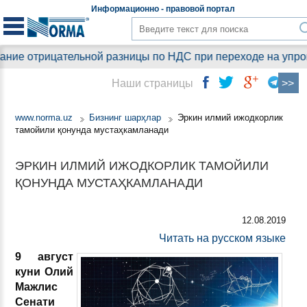
Информационно - правовой
портал
ие отрицательной разницы по НДС при переходе на упрощен
Наши страницы
www.norma.uz
Бизнинг шарҳлар
Эркин илмий ижодкорлик
тамойили қонунда мустаҳкамланади
ЭРКИН ИЛМИЙ ИЖОДКОРЛИК ТАМОЙИЛИ
ҚОНУНДА МУСТАҲКАМЛАНАДИ
12.08.2019
Читать на русском языке
9 август
куни Олий
Мажлис
Сенати