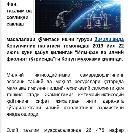
Фан,
таълим ва
соғлиқни
сақлаш
масалалари қўмитаси ишчи гуруҳи
йиғилишида
Қонунчилик палатаси томонидан 2019 йил 22
июль куни қабул қилинган “Илм-фан ва илмий
фаолият тўғрисида”ги Қонун муҳокама қилинди.
Миллий иқтисодиётимиз самарадорлигининг
асосини табиий ва меҳнат ресурслари қаторида
мамлакатимизнинг илмий-техникавий салоҳияти ҳам
ташкил этади. Жамиятимиз ижтимоий-иқтисодий
ҳаётининг сифат жиҳатидан янги даражага
кўтарилаётгани илмий фаолиятнинг аҳамиятини
янада оширди.
Олий таълим муассасаларида 26 476 нафар