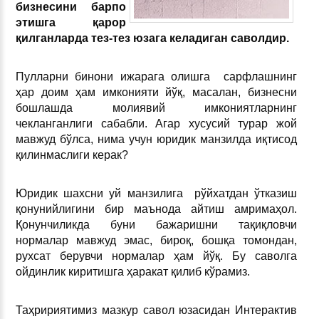
бизнесини барпо
этишга қарор
қилганларда тез-тез юзага келадиган саволдир.
Пулларни бинони ижарага олишга
сарфлашнинг
ҳар доим ҳам имконияти йўқ, масалан, бизнесни
бошлашда молиявий имкониятларнинг
чекланганлиги сабабли. Агар хусусий турар жой
мавжуд бўлса, нима учун юридик манзилда иқтисод
қилинмаслиги керак?
Юридик шахсни уй манзилига рўйхатдан ўтказиш
қонунийлигини бир маънода айтиш амримаҳол.
Қонунчиликда буни бажаришни тақиқловчи
нормалар мавжуд эмас, бироқ, бошқа томондан,
рухсат берувчи нормалар ҳам йўқ. Бу саволга
ойдинлик киритишга ҳаракат қилиб кўрамиз.
Таҳририятимиз мазкур савол юзасидан Интерактив