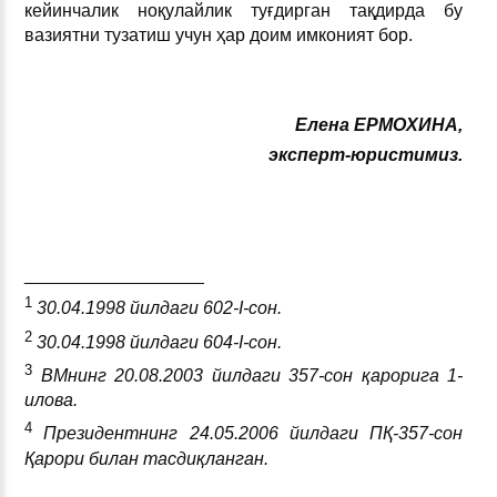
кейинчалик ноқулайлик туғдирган тақдирда бу
вазиятни тузатиш учун ҳар доим имконият бор.
Елена ЕРМОХИНА,
эксперт-юрист
имиз
.
__________________
1
30.04.1998
йилдаги
602-I
-сон
.
2
30.04.1998
йилдаги
604-I
-сон
.
3
ВМнинг 20.08.2003 йилдаги 357-сон қарорига 1-
илова
.
4
Президентнинг 24.05.2006 йилдаги ПҚ-357-сон
Қарори билан тасдиқланган.