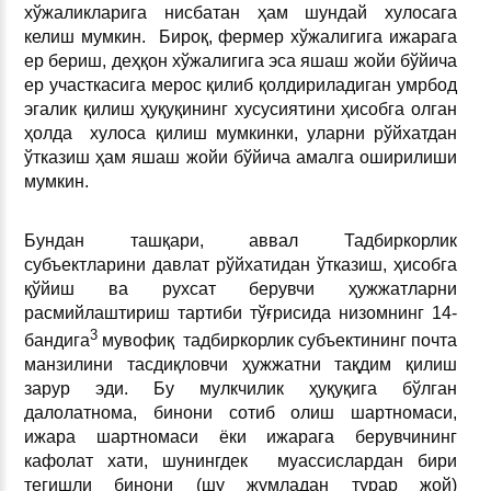
хўжаликларига нисбатан ҳам шундай хулосага
келиш мумкин. Бироқ, фермер хўжалигига ижарага
ер бериш, деҳқон хўжалигига эса яшаш жойи бўйича
ер участкасига мерос қилиб қолдириладиган умрбод
эгалик қилиш ҳуқуқининг хусусиятини ҳисобга олган
ҳолда хулоса қилиш мумкинки, уларни рўйхатдан
ўтказиш ҳам яшаш жойи бўйича амалга оширилиши
мумкин.
Бундан ташқари, аввал Тадбиркорлик
субъектларини давлат рўйхатидан ўтказиш, ҳисобга
қўйиш ва рухсат берувчи ҳужжатларни
расмийлаштириш тартиби тўғрисида низомнинг 14-
3
бандига
мувофиқ тадбиркорлик субъектининг почта
манзилини тасдиқловчи ҳужжатни тақдим қилиш
зарур эди. Бу мулкчилик ҳуқуқига бўлган
далолатнома, бинони сотиб олиш шартномаси,
ижара шартномаси ёки ижарага берувчининг
кафолат хати, шунингдек муассислардан бири
тегишли бинони (шу жумладан турар жой)