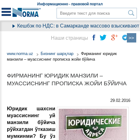
Информационно - правовой
портал
Кешбэк по НДС: в Самарканде массово взыскивают ден
Наши страницы
www.norma.uz
Бизнинг шарҳлар
Фирманинг юридик
манзили – муассиснинг прописка жойи бўйича
ФИРМАНИНГ ЮРИДИК МАНЗИЛИ –
МУАССИСНИНГ ПРОПИСКА ЖОЙИ БЎЙИЧА
29.02.2016
Юридик шахсни
муассиснинг уй
манзили бўйича
рўйхатдан ўтказиш
мумкинми? Бу ўз