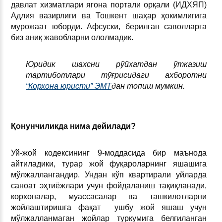
давлат хизматлари ягона портали орқали (ИДХЯП)
Адлия вазирлиги ва Тошкент шаҳар ҳокимлигига
мурожаат юборди. Афсуски, берилган саволларга
биз аниқ жавобларни ололмадик.
Юридик шахсни рўйхатдан ўтказиш
тартиботлари тўғрисидаги ахборотни
“Корхона юристи” ЭМТ
дан топиш мумкин.
Қонунчиликда нима дейилади?
Уй-жой кодексининг 9-моддасида бир маънода
айтиладики, турар жой фуқароларнинг яшашига
мўлжаллангандир. Ундан кўп квартирали уйларда
саноат эҳтиёжлари учун фойдаланиш тақиқланади,
корхоналар, муассасалар ва ташкилотларни
жойлаштиришга фақат ушбу жой яшаш учун
мўлжалланмаган жойлар туркумига белгиланган