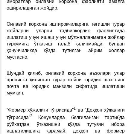
иморатлар оилавий корхона фаолияти амалга
ошириладиган жойдир.
Оилавий корхона иштирокчиларига тегишли турар
жойларни уларни тадбиркорлик фаолиятида
ишлатиш учун яшаш учун мўлжалланмаган жойлар
туркумига ўтказиш талаб қилинмайди, бундан
қонунчиликда кўзда тутилган айрим ҳоллар
мустасно.
Шундай қилиб, оилавий корхона аъзолари улар
прописка қилинган турар жойни юридик шахснинг
почта ва юридик манзили сифатида ишлатиши
мумкин.
1
“Фермер хўжалиги тўғрисида”
ва “Деҳқон хўжалиги
2
тўғрисида”
Қонунларда белгиланган тартибда
рўйхатдан ўтказишни кўзда тутувчи ибора
ишлатилишига қарамай, деҳқон ва фермер