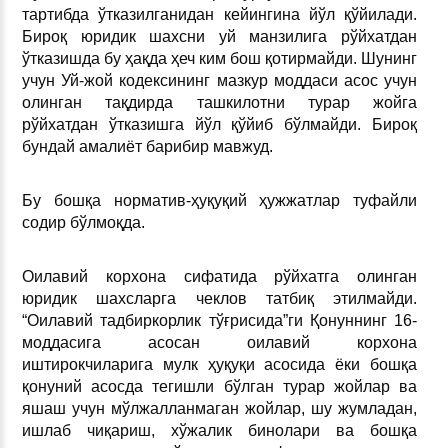
тартибда ўтказилганидан кейингина йўл қўйилади.
Бироқ юридик шахсни уй манзилига рўйхатдан
ўтказишда бу ҳақда ҳеч ким бош қотирмайди. Шунинг
учун Уй-жой кодексининг мазкур моддаси асос учун
олинган тақдирда ташкилотни турар жойга
рўйхатдан ўтказишга йўл қўйиб бўлмайди. Бироқ
бундай амалиёт барибир мавжуд.
Бу бошқа норматив-ҳуқуқий ҳужжатлар туфайли
содир бўлмоқда.
Оилавий корхона сифатида рўйхатга олинган
юридик шахсларга чеклов татбиқ этилмайди.
“Оилавий тадбиркорлик тўғрисида”ги Қонуннинг 16-
моддасига асосан оилавий корхона
иштирокчиларига мулк ҳуқуқи асосида ёки бошқа
қонуний асосда тегишли бўлган турар жойлар ва
яшаш учун мўлжалланмаган жойлар, шу жумладан,
ишлаб чиқариш, хўжалик бинолари ва бошқа