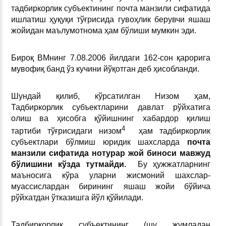
тадбиркорлик субъектининг почта манзили сифатида
ишлатиш ҳуқуқи тўғрисида гувоҳлик берувчи яшаш
жойидан маълумотнома ҳам бўлиши мумкин эди.
Бироқ ВМнинг 7.08.2006 йилдаги 162-сон қарорига
мувофиқ банд ўз кучини йўқотган деб ҳисобланди.
Шундай қилиб, кўрсатилган Низом ҳам,
Тадбиркорлик субъектларини давлат рўйхатига
олиш ва ҳисобга қўйишнинг хабардор қилиш
4
тартиби тўғрисидаги низом
ҳам тадбиркорлик
субъектлари бўлмиш юридик шахсларда
почта
манзили сифатида нотурар жой биноси мавжуд
бўлишини кўзда тутмайди.
Бу ҳужжатларнинг
маъносига кўра уларни жисмоний шахслар-
муассислардан бирининг яшаш жойи бўйича
рўйхатдан ўтказишга йўл қўйилади.
Тадбиркорлик субъектининг (шу жумладан