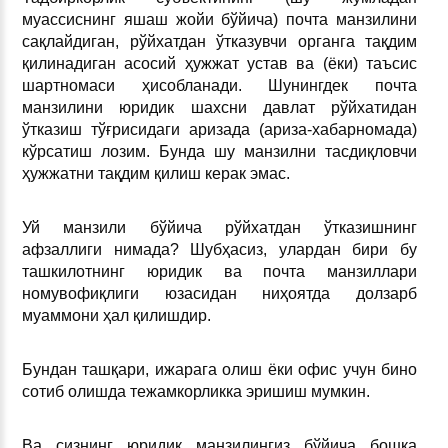
муассиснинг яшаш жойи бўйича) почта манзилини
сақлайдиган, рўйхатдан ўтказувчи органга тақдим
қилинадиган асосий ҳужжат устав ва (ёки) таъсис
шартномаси ҳисобланади. Шунингдек почта
манзилини юридик шахсни давлат рўйхатидан
ўтказиш тўғрисидаги аризада (ариза-хабарномада)
кўрсатиш лозим. Бунда шу манзилни тасдиқловчи
ҳужжатни тақдим қилиш керак эмас.
Уй манзили бўйича рўйхатдан ўтказишнинг
афзаллиги нимада? Шубҳасиз, улардан бири бу
ташкилотнинг юридик ва почта манзиллари
номувофиқлиги юзасидан ниҳоятда долзарб
муаммони ҳал қилишдир.
Бундан ташқари, ижарага олиш ёки офис учун бино
сотиб олишда тежамкорликка эришиш мумкин.
Ва сизнинг юридик манзилингиз бўйича бошқа