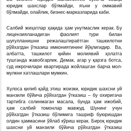
юридик шахслар бўлмайди, яъни у оммавий
бўлмайди, олайлик, бизнес-марказларида каби.
Салбий жиҳатлар ҳақида ҳам унутмаслик керак. Бу
лицензияланадиган фаолият тури билан
шуғулланишни режалаштираётган ташкилотни
рўйхатдан ўтказиш имкониятининг йўқлигидир. Ва,
албатта, ташкилот қийин молиявий ҳолатга
тушганда жавобгарлик. Демак, агар у қарзга ботса,
суд ижрочилари квартирада жойлашган барча мол-
мулкни хатлашлари мумкин.
Хулоса қилиб қайд этиш жоизки, юридик шахсни уй
манзили бўйича рўйхатдан ўтказиш – бу охиригача
тартибга солинмаган масала, бунда ҳам ижобий,
ҳам салбий томонлар мавжуд. Шунинг учун
рўйхатдан ўтказиш бўлимига ташриф буюришдан
олдин ҳаммасини ўйлаб кўриш керак. Бироқ юридик
шахсни уй манзили бўйича рўйхатдан ўтказиш