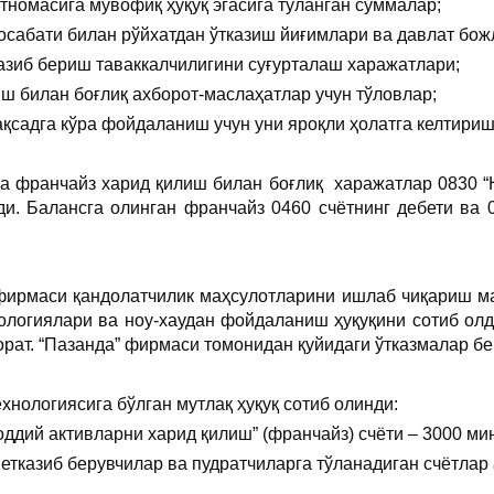
тномасига мувофиқ ҳуқуқ эгасига тўланган суммалар;
осабати билан рўйхатдан ўтказиш йиғимлари ва давлат бож
казиб бериш таваккалчилигини суғурталаш харажатлари;
ш билан боғлиқ ахборот-маслаҳатлар учун тўловлар;
қсадга кўра фойдаланиш учун уни яроқли ҳолатга келтириш
а франчайз харид қилиш билан боғлиқ харажатлар 0830 “
ди. Балансга олинган франчайз 0460 счётнинг дебети ва 
фирмаси қандолатчилик маҳсулотларини ишлаб чиқариш м
ологиялари ва ноу-хаудан фойдаланиш ҳуқуқини сотиб ол
орат. “Пазанда” фирмаси томонидан қуйидаги ўтказмалар б
хнологиясига бўлган мутлақ ҳуқуқ сотиб олинди:
ддий активларни харид қилиш” (франчайз) счёти – 3000 мин
 етказиб берувчилар ва пудратчиларга тўланадиган счётлар