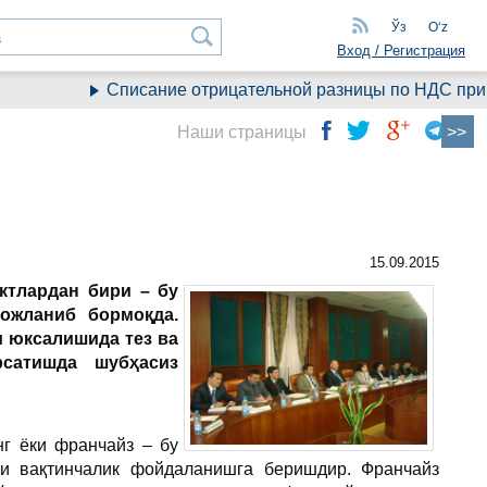
Ўз
Oʻz
Вход / Регистрация
Списание отрицательной разницы по НДС при перехо
Наши страницы
15.09.2015
ктлардан бири – бу
вожланиб бормоқда.
 юксалишида тез ва
сатишда шубҳасиз
г ёки франчайз – бу
ки вақтинчалик фойдаланишга беришдир. Франчайз