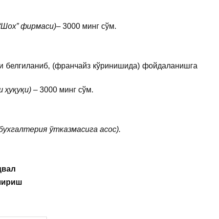
“Шох” фирмаси)
– 3000 минг сўм.
и белгиланиб, (франчайз кўринишида) фойдаланишга
 ҳуқуқи)
– 3000 минг сўм.
 бухгалтерия ўтказмасига асос).
двал
шириш