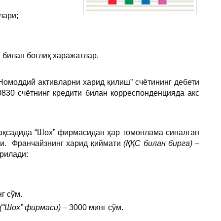
лари;
 билан боғлиқ харажатлар.
Номоддий активларни харид қилиш” счётининг дебети
0830 счётнинг кредити билан корреспонденцияда акс
ақсадида “Шох” фирмасидан ҳар томонлама синалган
ди. Франчайзнинг харид қиймати
(ҚҚС билан бирга)
–
ерилади:
г сўм.
(“Шох” фирмаси)
– 3000 минг сўм.