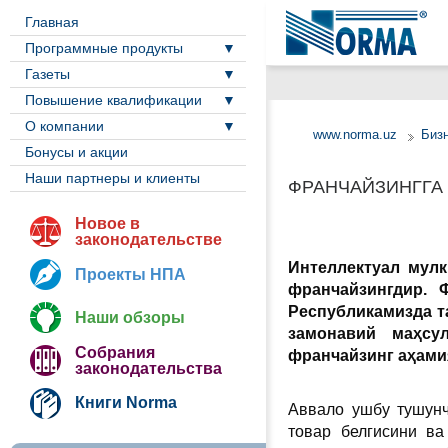
Главная
Программные продукты
Газеты
Повышение квалификации
О компании
www.norma.uz
Биз
Бонусы и акции
Наши партнеры и клиенты
ФРАНЧАЙЗИНГГА
Новое в
законодательстве
Интеллектуал мулк
Проекты НПА
франчайзингдир. 
Республикамизда т
Наши обзоры
замонавий маҳсу
Собрания
франчайзинг аҳамия
законодательства
Книги Norma
Аввало ушбу тушунч
товар белгисини ва