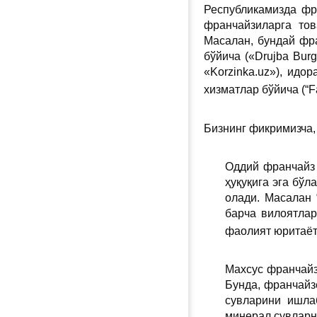
Республикамизда фр
франчайзиларга то
Масалан, бундай фра
бўйича («Drujba Burg
«Korzinka.uz»), идо
хизматлар бўйича (“
Бизнинг фикримизча,
Оддий франчайз
ҳуқуқига эга бўл
олади. Масалан 
барча вилоятла
фаолият юритаёт
Махсус франчайз
Бунда, франчайз
сувларини ишла
минерал сувларн