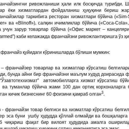
анчайзингни ривожланиши ҳали илк босқичда турибди. Ш
вар ёки хизматлардан фойдаланиш ҳуқуқини бериш жар
нчайзилар таркибига ресторан хизматлари бўйича («Sim-Si
er» ва «Blinoff»), салқин ичимликлар бўйича («Coca-Cola», “
ра учун зарур товарлар бўйича («Офис маркет – канцеляри
Farmed”) каби келажакда франчайзни ривожлантиришга ўз ҳ
 франчайз қуйидаги кўринишларда бўлиши мумкин:
 – франчайзер товарлар ва хизматлар кўрсатиш белгила
ади, бунда айни бир франчайзни маълум худуд доирасида ф
“Ўзавтотеххизмат” автомобилларга хизмат кўрсатиш бўй
р ва туманлар бўйича жами 100 дан ортиқ корхоналарга
3
ган кичик бизнеснинг 60 фоизини қамраб олган
.
 - франчайзи товар белгиси ва хизматлар кўрсатиш белгил
ер эса буни ушбу ҳудудда қўллай олмайди ва бошқаларга 
б чиқариш фақат бир вилоят ҳудудида амалга оширилад
и ишлаб чиқариш ҳуқуқини сотиш имкониятига эга эмас.