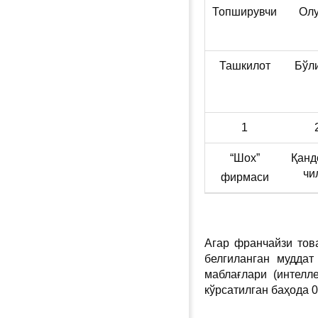
Топширувчи
Олу
Ташкилот
Бўл
1
“Шох”
Қанд
чи
фирмаси
Агар франчайзи тов
белгиланган муддат
маблағлари (интелл
кўрсатилган баҳода 