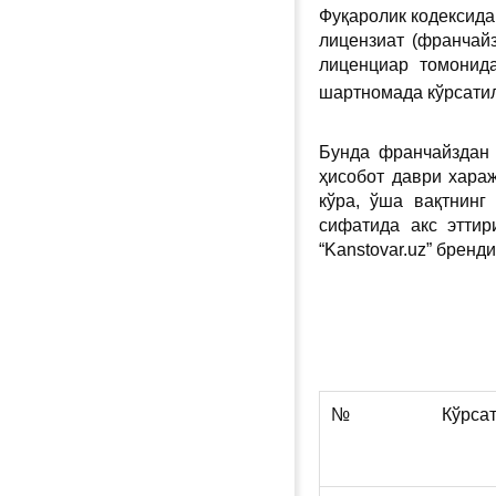
Фуқаролик кодексида
лицензиат (франчай
лиценциар томонида
шартномада кўрсатил
Бунда франчайздан 
ҳисобот даври хара
кўра, ўша вақтнинг
сифатида акс эттир
“Kanstovar.uz” брен
№
Кўрса