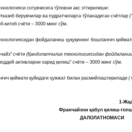
хнологияси сотувчисига тўловни акс эттирилиши:
етказиб берувчилар ва пудратчиларга тўланадиган счётлар
(
б-китоб счёти – 3000 минг сўм.
ехнологиясидан фойдаланиш ҳуқуқининг бошланғич қиймат
чайз” счёти
(Қандолатчилик технологиясидан фойдаланиш
оддий активларни харид қилиш” счёти – 3000 минг сўм.
нғич қиймати қуйидаги ҳужжат билан расмийлаштирилади
(
1-Жа
Франчайзни қабул қилиш-топ
ДАЛОЛАТНОМАСИ