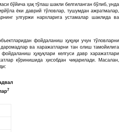
аси бўйича ҳақ тўлаш шакли белгиланган бўлиб, унда
бирйўла ёки даврий тўловлар, тушумдан ажратмалар,
арнинг улгуржи нархларига устамалар шаклида ва
объектларидан фойдаланиш ҳуқуқи учун тўловларни
г даромадлар ва харажатларни тан олиш тамойилига
а фойдаланиш ҳуқуқлари келгуси давр харажатлари
атлар кўринишида ҳисобдан чиқарилади. Масалан,
ди:
адвал
7
лар