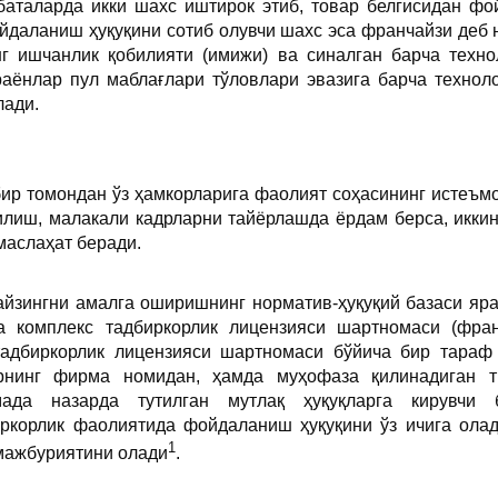
баталарда икки шахс иштирок этиб, товар белгисидан ф
йдаланиш ҳуқуқини сотиб олувчи шахс эса франчайзи деб
нг ишчанлик қобилияти (имижи) ва синалган барча техн
раёнлар пул маблағлари тўловлари эвазига барча техно
лади.
ир томондан ўз ҳамкорларига фаолият соҳасининг истеъмо
илиш, малакали кадрларни тайёрлашда ёрдам берса, икки
маслаҳат беради.
йзингни амалга оширишнинг норматив-ҳуқуқий базаси яра
а комплекс тадбиркорлик лицензияси шартномаси (фра
тадбиркорлик лицензияси шартномаси бўйича бир тараф 
арнинг фирма номидан, ҳамда муҳофаза қилинадиган т
мада назарда тутилган мутлақ ҳуқуқларга кирувчи 
иркорлик фаолиятида фойдаланиш ҳуқуқини ўз ичига олад
1
мажбуриятини олади
.