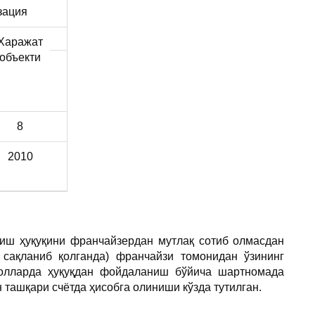
зация
Харажат
объекти
8
2010
ниш ҳуқуқини франчайзердан мутлақ сотиб олмасдан
 сақланиб қолганда) франчайзи томонидан ўзининг
 ҳолларда ҳуқуқдан фойдаланиш бўйича шартномада
 ташқари счётда ҳисобга олиниши кўзда тутилган.