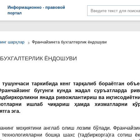
Информационно - правовой
портал
нинг шарҳлар
Франчайзингга бухгалтерлик ёндошуви
 БУХГАЛТЕРЛИК ЁНДОШУВИ
 тушунчаси таркибида кенг тарқалиб бораётган объе
Франчайзинг бугунги кунда жадал суръатларда ри
адбиркорликни янада ривожлантириш ва иқтисодиётни
лотларни ишлаб чиқариш ҳамда хизматларни кўр
тга эга.
анинг моҳиятини англаб олиш лозим бўлади. Франчайзин
 технологияларни бошқа шахс (тадбиркорга)га сотиш ё