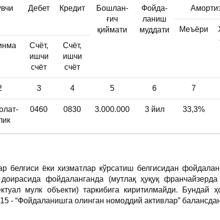
вчи
Дебет
Кредит
Бошлан-
Фойда-
Аморти
ғич
ланиш
Меъёри
қиймати
муддати
инма
Счёт,
Счёт,
ишчи
ишчи
счёт
счёт
2
3
4
5
6
7
олат-
0460
0830
3.000.000
3 йил
33,3%
лик
ар белгиси ёки хизматлар кўрсатиш белгисидан фойдала
 доирасида фойдаланганда (мутлақ ҳуқуқ франчайзерда
ектуал мулк объекти) таркибига киритилмайди. Бундай
015 - “Фойдаланишга олинган номоддий активлар” балансдан