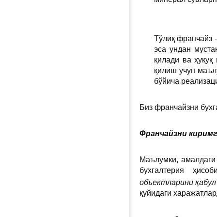
Тўлиқ франчайз 
эса ундан муста
қилади ва ҳуқуқ
қилиш учун маъл
бўйича реализац
Биз франчайзни бухг
Франчайзни киримг
Маълумки, амалдаги 
бухгалтерия ҳисо
объектларини қабул
қуйидаги харажатлар