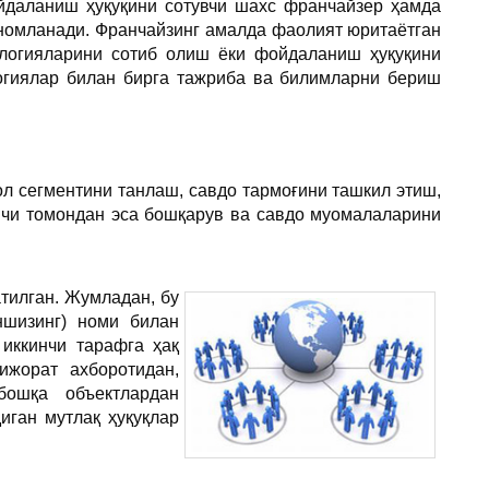
ойдаланиш ҳуқуқини сотувчи шахс франчайзер ҳамда
 номланади. Франчайзинг амалда фаолият юритаётган
ологияларини сотиб олиш ёки фойдаланиш ҳуқуқини
логиялар билан бирга тажриба ва билимларни бериш
л сегментини танлаш, савдо тармоғини ташкил этиш,
нчи томондан эса бошқарув ва савдо муомалаларини
тилган. Жумладан, бу
ншизинг) номи билан
иккинчи тарафга ҳақ
ижорат ахборотидан,
бошқа объектлардан
иган мутлақ ҳуқуқлар