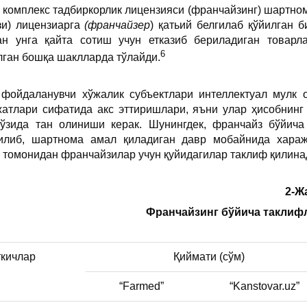
 комплекс тадбиркорлик лицензияси (франчайзинг) шартном
зи) лицензиарга
(франчайзер
) қатьий белгилаб қўйилган 
н унга қайта сотиш учун етказиб бериладиган товарл
6
ган бошқа шаклларда тўлайди.
фойдаланувчи хўжалик субъектлари интеллектуал мулк 
жатлари сифатида акс эттиришлари, яъни улар ҳисобнин
 ўзида тан олиниши керак. Шунингдек, франчайз бўйич
илиб, шартнома амал қиладиган давр мобайнида хараж
ди томонидан франчайзилар учун қуйидагилар таклиф қилина
2-Ж
Франчайзинг бўйича таклиф
ткичлар
Қиймати (сўм)
“Farmed”
“Kanstovar.uz”