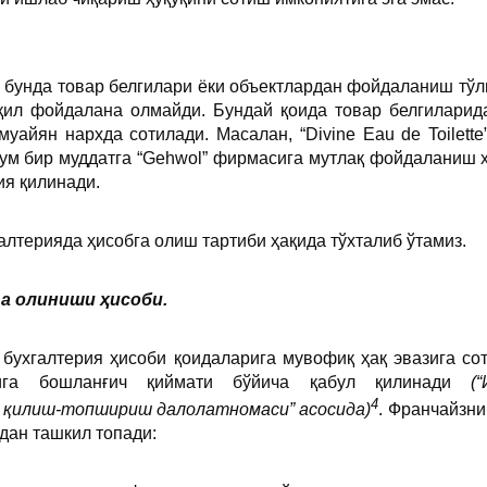
- бунда товар белгилари ёки объектлардан фойдаланиш тўл
қил фойдалана олмайди. Бундай қоида товар белгиларид
 муайян нархда сотилади. Масалан, “Divine Eau de Toilet
ум бир муддатга “Gehwol” фирмасига мутлақ фойдаланиш ҳу
ия қилинади.
алтерияда ҳисобга олиш тартиби ҳақида тўхталиб ўтамиз.
а олиниши ҳисоби.
бухгалтерия ҳисоби қоидаларига мувофиқ ҳақ эвазига со
бига бошланғич қиймати бўйича қабул қилинади
(
4
 қилиш-топшириш далолатномаси” асосида)
. Франчайзни
дан ташкил топади: