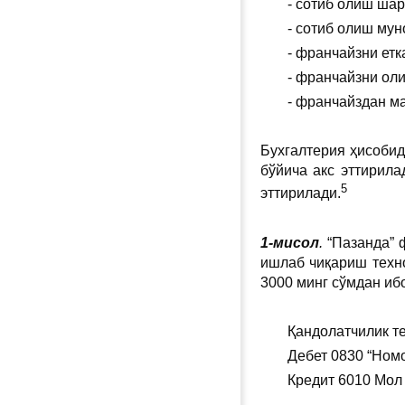
- сотиб олиш шар
- сотиб олиш мун
- франчайзни ет
- франчайзни оли
- франчайздан ма
Бухгалтерия ҳисобид
бўйича акс эттирила
5
эттирилади.
1-мисол
.
“Пазанда” 
ишлаб чиқариш техн
3000 минг сўмдан иб
Қандолатчилик те
Дебет 0830 “Номо
Кредит 6010 Мол