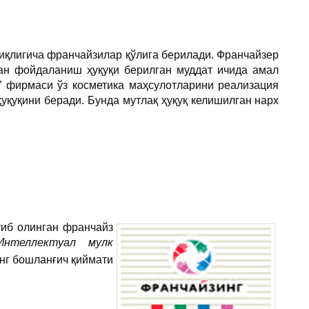
иқлигича франчайзилар қўлига берилади. Франчайзер
ан фойдаланиш ҳуқуқи берилган муддат ичида амал
te” фирмаси ўз косметика маҳсулотларини реализация
қуқини беради. Бунда мутлақ ҳуқуқ келишилган нарх
тиб олинган франчайз
“Интеллектуал мулк
нг бошланғич қиймати