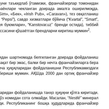
уни таъкидлаб ўтамизки, франчайзерлар томонидан
аёнлари чекланган доирада амалга оширилмоқда.
m», «Бек», «Irish Pub», «Caravan»), тез овқатланиш
Pepsi”), савдо хизматлари бўйича (“Kvartal”, “Smart”,
я буюмлари», “Kanstovar.uz" бренди остида), тиббий
2
иссасини қўшаётган брендларни киритиш мумкин
.
ридан шартномада белгиланган доирада фойдаланиш
ақат бир эмас, балки бир нечта франчайзиларга бера
ича ҳуқуқларидан фойдаланишни Республикамиздаги
 бериши мумкин. АҚШда 2000 дан ортиқ франчайзер
аридан фойдаланишда танҳо ҳуқуқни қўлга киритади.
ўз номидан сота олмайди. Масалан, “
Nestlé”
минерал
и. Республиканинг бошқа ҳудудларида франчайзер