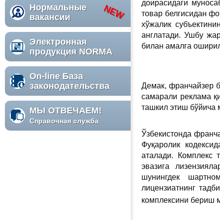
доирасидаги муноса
Нормальные
товар белгисидан фо
вакансии
хўжалик субъектини
англатади. Ушбу жа
Электронная
билан амалга ошири
продукция NORMA
On-line База
законодательства
Демак, франчайзер б
самарали реклама қ
ташкил этиш бўйича 
МЫ ОТВЕЧАЕМ!
Справочная служба
Ўзбекистонда франча
Фуқаролик кодексид
аталади. Комплекс 
эвазига лизензиял
шунингдек шартно
лицензиатнинг тадб
комплексини бериш 