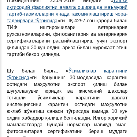
Президентнинг 23.04.2019 йилдаги «
Ташқи
иқтисодий фаолиятни амалга оширишда маъмурий
тартиб-таомилларни янада такомиллаштириш чора-
тадбирлари тўғрисида
»ги ПҚ-4297-сон қарори билан
ТИФ иштирокчилари ветеринария
рухсатномаларини, фитосанитария ва ветеринария
сертификатларини расмийлаштириш учун экспорт
қилишдан 30 кун олдин ариза билан мурожаат этиш
тартиби бекор қилинди.
Шу билан бирга, «
Ўсимликлар карантини
тўғрисида
»ги Қонуннинг 30-моддасида карантин
остидаги маҳсулотни экспорт қилиш билан
шуғулланувчи юридик ва жисмоний шахслар
тегишли ўсимликлар карантини давлат
инспекциясини карантин остидаги маҳсулотни
юклаб жўнатиш санаси тўғрисида камида 10 кун
олдин хабардор қилиши белгиланди. Илғор хорижий
мамлакатларда бундай нормалар мавжуд эмас,
фитосанитария сертификатини бериш муддати