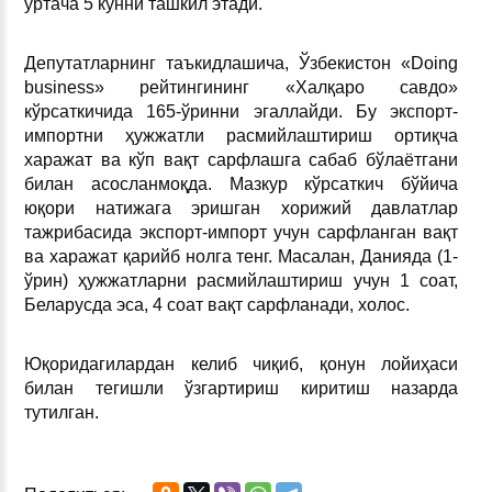
ўртача 5 кунни ташкил этади.
Депутатларнинг таъкидлашича, Ўзбекистон «Doing
business» рейтингининг «Халқаро савдо»
кўрсаткичида 165-ўринни эгаллайди. Бу экспорт-
импортни ҳужжатли расмийлаштириш ортиқча
харажат ва кўп вақт сарфлашга сабаб бўлаётгани
билан асосланмоқда. Мазкур кўрсаткич бўйича
юқори натижага эришган хорижий давлатлар
тажрибасида экспорт-импорт учун сарфланган вақт
ва харажат қарийб нолга тенг. Масалан, Данияда (1-
ўрин) ҳужжатларни расмийлаштириш учун 1 соат,
Беларусда эса, 4 соат вақт сарфланади, холос.
Юқоридагилардан келиб чиқиб, қонун лойиҳаси
билан тегишли ўзгартириш киритиш назарда
тутилган.