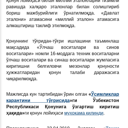
Қонун лойиҳаси билан миллий эталонларни тизимли
равишда халқаро эталонлар билан солиштириб
бориш мажбурийлиги ўрнатилмоқда. «Давлат
эталони» атамасини «миллий эталон» атамасига
алмаштириш таклиф этилмоқда.
Қонуннинг тўғридан-тўғри ишлашини таъминлаш
мақсадида «Ўлчаш воситалари ва синов
воситалари» номли 16-моддага техник воситаларни
ўлчаш воситалари ва синаш воситалари жумласига
киритишни белгиловчи мезонлар қонуности
ҳужжатларидан қонун талаби даражасига
чиқарилмоқда.
Мажлисда кун тартибидан ўрин олган
«
Ўсимликлар
карантини тўғрисида
»ги Ўзбекистон
Республикаси Қонунига ўзгартиш киритиш
ҳақида»
ги қонун лойиҳаси
муҳокама қилинди
.