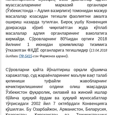
муассасаларининг марказий органлари
(Ўзбекистонда – Адлия вазирлиги) томонидан мазкур
масалалар юзасидан тегишли фаолиятни амалга
ошириш назарда тутилган. Бироқ ушбу Конвенция
доирасида кўриб чиқилаётган жуда кўплаб
масалалар адлия органларининг ваколатига
кирмайди. Сўровларнинг 80%идан ортиғи 2018
йилнинг 1 июнидан ҳокимликлар тизимига
ўтказилган ФҲДЁ органларига тегишлидир (
13.04.2018
).
йилдаги
ПФ-5415
-сон Фармонга қаранг
Сўровларни қайта йўналтириш орқали қўшимча
харажатлар, суд жараёнларининг маълум вақт талаб
қилиниши туфайли жавобларнинг
кечиктирилишининг олдини олиш мақсадида
Ўзбекистон фуқаролик
,
оилавий ва жиноий ишлар
бўйича ҳуқуқий ёрдам ва ҳуқуқий муносабатлар
тўғрисидаги 2002 йил 7 октябрдаги Конвенцияга
қўшилган. Бу Озарбайжон, Арманистон, Беларусия,
Қозоғистон, Қирғизистон ва Тожикистоннинг