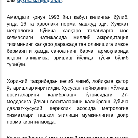
ҳам
муҳокама қилдилар
.
Амалдаги қонун 1993 йил қабул қилинган бўлиб,
унда 16 та ҳаволаки норма мавжуд эди. Ҳужжат
метрология бўйича халқаро талабларга мос
келмаслиги натижасида миллий аккредитация
тизимининг халқаро даражада тан олинишига имкон
бермаяпти ҳамда саноатнинг барча тармоқларида
юқори аниқликка эришиш йўлида тўсиқ бўлиб
турибди.
Хорижий тажрибадан келиб чиқиб, лойиҳага қатор
ўзгаришлар киритилди. Хусусан, лойиҳанинг «Ўлчаш
воситаларини калибрлаш» тўғрисидаги 27-
моддасига ўлчаш воситаларини калибрлаш бўйича
давлат-хусусий шериклик асосида метрология
хизматлари ташкил этилиши мумкинлигига доир
норма киритилмоқда.