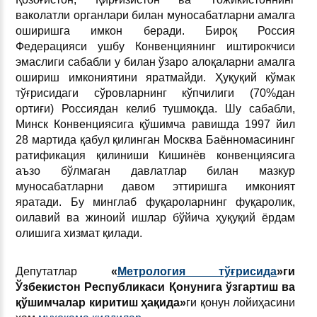
ваколатли органлари билан муносабатларни амалга
оширишга имкон беради. Бироқ Россия
Федерацияси ушбу Конвенциянинг иштирокчиси
эмаслиги сабабли у билан ўзаро алоқаларни амалга
ошириш имкониятини яратмайди. Ҳуқуқий кўмак
тўғрисидаги сўровларнинг кўпчилиги (70%дан
ортиғи) Россиядан келиб тушмоқда. Шу сабабли,
Минск Конвенциясига қўшимча равишда 1997 йил
28 мартида қабул қилинган Москва Баённомасининг
ратификация қилиниши Кишинёв конвенциясига
аъзо бўлмаган давлатлар билан мазкур
муносабатларни давом эттиришга имконият
яратади. Бу минглаб фуқароларнинг фуқаролик,
оилавий ва жиноий ишлар бўйича ҳуқуқий ёрдам
олишига хизмат қилади.
Депутатлар
«
Метрология тўғрисида
»ги
Ўзбекистон Республикаси Қонунига ўзгартиш ва
қўшимчалар киритиш ҳақида»
ги
қонун лойиҳасини