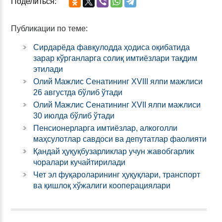
Поделиться:
Публикации по теме:
Сирдарёда фавқулодда ҳодиса оқибатида
зарар кўрганларга солиқ имтиёзлари тақдим
этилади
Олий Мажлис Сенатининг XVIII ялпи мажлиси
26 августда бўлиб ўтади
Олий Мажлис Сенатининг XVII ялпи мажлиси
30 июлда бўлиб ўтади
Пенсионерларга имтиёзлар, алкоголли
маҳсулотлар савдоси ва депутатлар фаолияти
Қандай ҳуқуқбузарликлар учун жавобгарлик
чоралари кучайтирилади
Чет эл фуқароларининг ҳуқуқлари, транспорт
ва қишлоқ хўжалиги кооперациялари