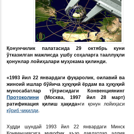
Қонунчилик палатасида 29 октябрь куни
ўтказилган мажлисда ушбу соҳаларга тааллуқли
қонунлар лойиҳалари муҳокама қилинди.
«1993 йил 22 январдаги фуқаролик, оилавий ва
жиноий ишлар бўйича ҳуқуқий ёрдам ва ҳуқуқий
муносабатлар тўғрисидаги Конвенциянинг
Протоколини
(Москва, 1997 йил 28 март)
ратификация қилиш ҳақида»
ги қонун лойиҳаси
кўриб чиқилди
.
Худди шундай 1993 йил 22 январдаги Минск
Конвенциясига мувофиқ аъзо давлатлар адлия