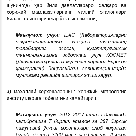
шунингдек ҳар йили давлатлараро, халқаро ва
хорижий мамлакатларнинг миллий эталонлари
билан солиштиришлар ўтказиш имкони;
Маълумот учун:
ILAC (Лабораторияларни
аккредитацияловчи халқаро ташкилот)
талабларига асосан, кузатилувчанлик
таъминланишини исботлаш учун КООМЕТ
(Давлат метрологик муассасаларнинг Евросиё
ҳамкорлиги) доирасидаги солиштиришларда
мунтазам равишда иштирок этиш зарур.
3)
маҳаллий корхоналарнинг хорижий метрология
институтларига тобелигини камайтириш;
Маълумот учун:
2012–2017 йиллар давомида
калибрлашга 7 бирлик эталон ва 387 бирлик
намунавий ўлчаш воситалари олиб чиқилган
бўлиб, деярли
$
260 минг сарфланган. Асосий