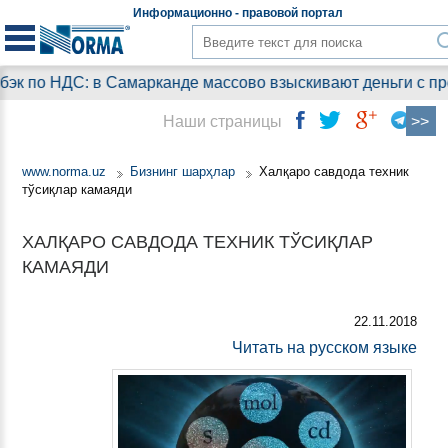
Информационно - правовой
портал
к по НДС: в Самарканде массово взыскивают деньги с пред
Наши страницы
www.norma.uz
Бизнинг шарҳлар
Халқаро савдода техник
тўсиқлар камаяди
ХАЛҚАРО САВДОДА ТЕХНИК ТЎСИҚЛАР
КАМАЯДИ
22.11.2018
Читать на русском языке