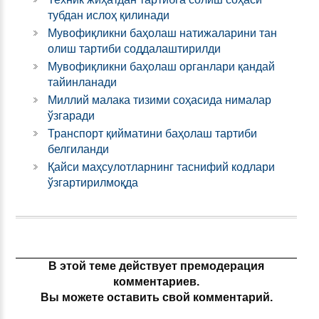
тубдан ислоҳ қилинади
Мувофиқликни баҳолаш натижаларини тан
олиш тартиби соддалаштирилди
Мувофиқликни баҳолаш органлари қандай
тайинланади
Миллий малака тизими соҳасида нималар
ўзгаради
Транспорт қийматини баҳолаш тартиби
белгиланди
Қайси маҳсулотларнинг таснифий кодлари
ўзгартирилмоқда
В этой теме действует премодерация
комментариев.
Вы можете оставить свой комментарий.