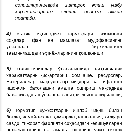
солиштиришларда иштирок этиш ушбу
харажатларнинг олдини олишга имкон
яратади.
4)
етакчи иқтисодиёт тармоқлари, ижтимоий
соҳалар, фан ва мамлакат мудофаасининг
ўлчашлар бирхиллигини
таъминлашдаги эҳтиёжларининг қопланиши;
5)
солиштиришлар ўтказилишида вақтинчалик
харажатларни қисқартириш, хом ашё, ресурслар,
материаллар, маҳсулотлар миқдори ва сифатини
ишончли баҳолашни амалга ошириш мақсадида
бажариладиган ўлчашлар аниқлигининг оширилиши;
6)
норматив ҳужжатларни ишлаб чиқиш билан
боғлиқ илмий-техник ҳамкорлик, инновация, халқаро
савдо, тижорат фаолияти соҳасидаги келишувларни
режалаштириш ва амалга ошириш учун техник