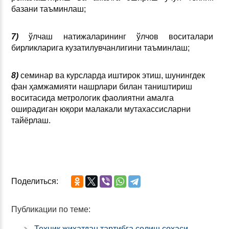
базани таъминлаш;
7)
ўлчаш натижаларининг ўлчов воситалари
бирликларига кузатилувчанлигини таъминлаш;
8)
семинар ва курсларда иштирок этиш, шунингдек
фан ҳамжамияти нашрлари билан таништириш
воситасида метрологик фаолиятни амалга
оширадиган юқори малакали мутахассисларни
тайёрлаш.
Поделиться:
Публикации по теме:
Техник жиҳатдан тартибга солиш соҳаси