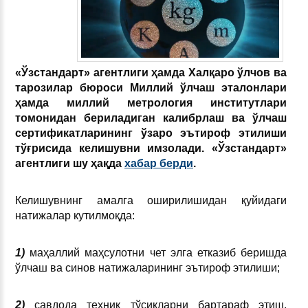
«Ўзстандарт» агентлиги ҳамда
Халқаро ўлчов ва
тарозилар бюроси Миллий ўлчаш эталонлари
ҳамда миллий метрология институтлари
томонидан бериладиган калибрлаш ва ўлчаш
сертификатларининг ўзаро эътироф этилиши
тўғрисида келишувни имзолади.
«Ўзстандарт»
агентлиги шу ҳақда
хабар берди
.
Келишувнинг амалга оширилишидан қуйидаги
натижалар кутилмоқда:
1)
маҳаллий маҳсулотни чет элга етказиб беришда
ўлчаш ва синов натижаларининг эътироф этилиши;
2)
савдода техник тўсиқларни бартараф этиш,