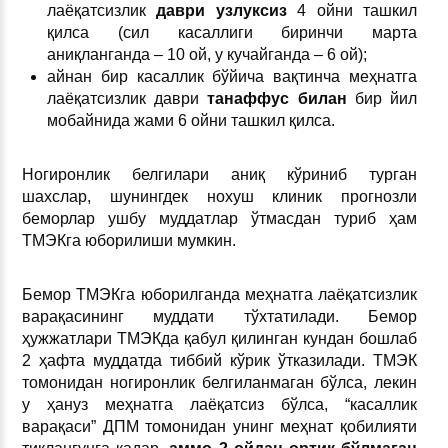
лаёқатсизлик
даври узлуксиз
4 ойни ташкил
қилса (сил касаллиги биринчи марта
аниқланганда – 10 ой, у кучайганда – 6 ой);
айнан бир касаллик бўйича вақтинча меҳнатга
лаёқатсизлик даври
танаффус билан
бир йил
мобайнида жами 6 ойни ташкил қилса.
Ногиронлик белгилари аниқ кўриниб турган
шахслар, шунингдек нохуш клиник прогнозли
беморлар ушбу муддатлар ўтмасдан туриб ҳам
ТМЭКга юборилиши мумкин.
Бемор ТМЭКга юборилганда меҳнатга лаёқатсизлик
варақасининг муддати тўхтатилади. Бемор
ҳужжатлари ТМЭКда қабул қилинган кундан бошлаб
2 ҳафта муддатда тиббий кўрик ўтказилади. ТМЭК
томонидан ногиронлик белгиланмаган бўлса, лекин
у ҳануз меҳнатга лаёқатсиз бўлса, “касаллик
варақаси” ДПМ томонидан унинг меҳнат қобилияти