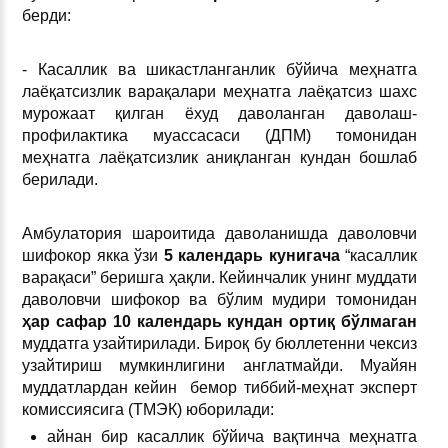
берди:
- Касаллик ва шикастланганлик бўйича меҳнатга
лаёқатсизлик варақалари меҳнатга лаёқатсиз шахс
мурожаат қилган ёхуд даволанган даволаш-
профилактика муассасаси (ДПМ) томонидан
меҳнатга лаёқатсизлик аниқланган кундан бошлаб
берилади.
Амбулатория шароитида даволанишда даволовчи
шифокор якка ўзи
5 календарь кунигача
“касаллик
варақаси” беришга ҳақли. Кейинчалик унинг муддати
даволовчи шифокор ва бўлим мудири томонидан
ҳ
ар сафар 10 календарь кундан орти
қ
бўлмаган
муддатга узайтирилади. Бироқ бу бюллетенни чексиз
узайтириш мумкинлигини англатмайди. Муайян
муддатлардан кейин бемор тиббий-меҳнат эксперт
комиссиясига (ТМЭК) юборилади:
айнан бир касаллик бўйича вақтинча меҳнатга