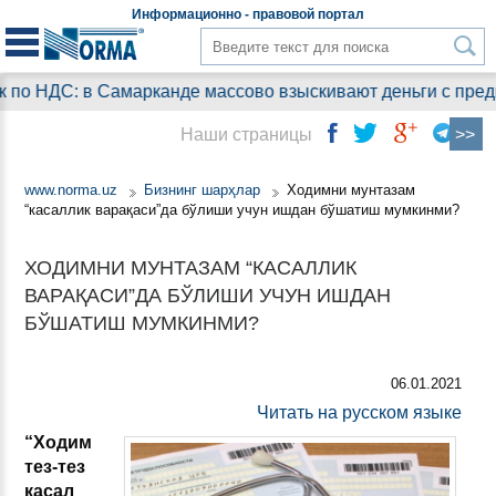
Информационно - правовой
портал
по НДС: в Самарканде массово взыскивают деньги с предпр
Наши страницы
www.norma.uz
Бизнинг шарҳлар
Ходимни мунтазам
“касаллик варақаси”да бўлиши учун ишдан бўшатиш мумкинми?
ХОДИМНИ МУНТАЗАМ “КАСАЛЛИК
ВАРАҚАСИ”ДА БЎЛИШИ УЧУН ИШДАН
БЎШАТИШ МУМКИНМИ?
06.01.2021
Читать на русском языке
“Ходим
тез-тез
касал