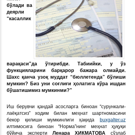
бўлади ва
деярли
“касаллик
варақаси”да ўтирибди. Табиийки, у ўз
функцияларини барқарор бажара олмайди.
Шахс қанча узоқ муддат “бюллетенда” бўлиши
мумкин? Биз уни соғлиғи ҳолатига кўра ишдан
бўшатишимиз мумкинми?”
Иш берувчи қандай асосларга биноан “сурункали-
лаёқатсиз” ходим билан меҳнат шартномасини
бекор қилиши мумкинлиги ҳақида
buxgalter.uz
илтимосига биноан “Норма”нинг меҳнат ҳуқуқи
бўйича эксперти
Ленара ХИКМАТОВА
сўзлаб