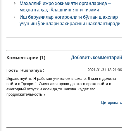
Маҳаллий ижро ҳокимияти органларида –
меҳнатга ҳақ тўлашнинг янги тизими
Иш берувчилар ногиронлиги бўлган шахслар
учун иш ўринлари захирасини шакллантиради
Добавить комментарий
Комментарии (1)
Гость_Rushaniya :
2021-01-31 18:21:06
Здравствуйте. Я работаю учителем в школе. 8 мая я должна
выйти в "декрет". Имею ли я право до этого срока выйти в
ежегодный отпуск и если да,то какова будет его
продолжительность ?
Цитировать