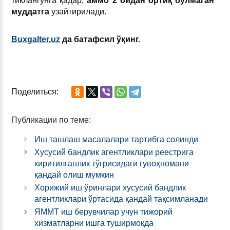
тиклангунга қадар,
аммо 2 ойдан орти
қ
бўлмаган
муддатга
узайтирилади.
Buxgalter.uz
да батафсил ўқинг.
Поделиться:
Публикации по теме:
Иш ташлаш масалалари тартибга солинди
Хусусий бандлик агентликлари реестрига
киритилганлик тўғрисидаги гувоҳномани
қандай олиш мумкин
Хорижий иш ўринлари хусусий бандлик
агентликлари ўртасида қандай тақсимланади
ЯММТ иш берувчилар учун тижорий
хизматларни ишга туширмоқда